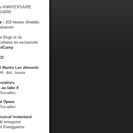
me ANNIVERSAIRE
s GRRR
e :
203 heures d'inédits
léatoire
e Birgé et du
ertains en exclusivité
ndCamp
CD
é
Martin
Les déments
 dist. Inouïe
nvité/e/s
 au labo 4
 Socadisc
l Opera
 Socadisc
sical Instantané
dit enregistré
el Klanggalerie