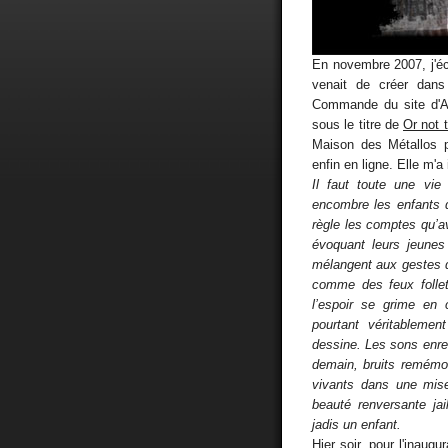
En novembre 2007, j'écr
venait de créer dans 
Commande du site d'Ar
sous le titre de
Or not 
Maison des Métallos 
enfin en ligne. Elle m'a
Il faut toute une vie
encombre les enfants qu
règle les comptes qu’
évoquant leurs jeunes
mélangent aux gestes d’
comme des feux foll
l’espoir se grime en 
pourtant véritablemen
dessine. Les sons enreg
demain, bruits remémo
vivants dans une mis
beauté renversante ja
jadis un enfant.
Hier soir, pour l'inaugur