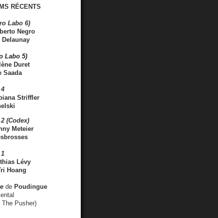
MS RÉCENTS
ro Labo 6)
berto Negro
 Delaunay
ro Labo 5)
lène Duret
e Saada
 4
iana Striffler
elski
2 (Codex)
nny Meteier
esbrosses
 1
thias Lévy
ri Hoang
ve
de
Poudingue
ental
. The Pusher)