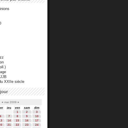
inions
D
azz
ton
ll.)
mage
 JJB
du XXIIe siècle
jour
«
mai 2009
»
er
jeu
ven
sam
dim
1
2
3
6
7
8
9
10
13
14
15
16
17
20
21
22
23
24