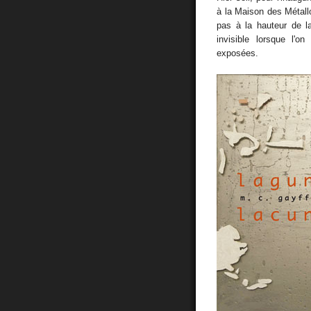
à la Maison des Métallo
pas à la hauteur de l
invisible lorsque l'on
exposées.