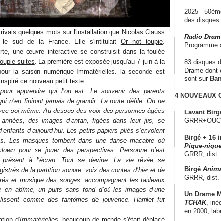
2025 - 50è
des disque
ivais quelques mots sur l'installation que
Nicolas Clauss
Radio Dram
le sud de la France. Elle s'intitulait
Or not toupie
.
Programme a
te, une œuvre interactive se construisit dans la foulée
toupie suites
. La première est exposée jusqu'au 7 juin à la
83 disques d
Drame dont c
pour la saison numérique
Immatérielles
, la seconde est
sont sur
Ba
 inspiré ce nouveau petit texte :
 pour apprendre qui l’on est. Le souvenir des parents
4 NOUVEAUX
i n’en finiront jamais de grandir. La route défile. On ne
avec soi-même. Au-dessus des voix des personnes âgées
Lavant Birg
 années, des images d’antan, figées dans leur jus, se
GRRR+OUCH!,
enfants d’aujourd’hui. Les petits papiers pliés s’envolent
Birgé + 16 i
ets. Les masques tombent dans une danse macabre où
Pique-nique
clown pour se jouer des perspectives. Personne n’est
GRRR, dist.
t présent à l’écran. Tout se devine. La vie rêvée se
Birgé
Anima
istrés de la partition sonore, voix des contes d’hier et de
GRRR, dist.
rés et musique des songes, accompagnent les tableaux
e en abîme, un puits sans fond d’où les images d’une
Un Drame Mu
illissent comme des fantômes de jouvence. Hamlet fut
TCHAK
, iné
en 2000, lab
ation d
'Immatérielles
, beaucoup de monde s'était déplacé