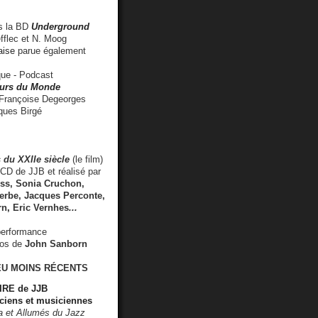
 la BD
Underground
fflec et N. Moog
aise
parue également
e - Podcast
rs du Monde
rançoise Degeorges
ues Birgé
 du XXIIe siècle
(le film)
CD de JJB et réalisé par
s, Sonia Cruchon,
rbe, Jacques Perconte,
rn
,
Eric Vernhes
...
performance
éos de
John Sanborn
EU MOINS RÉCENTS
RE de JJB
ciens et musiciennes
ra et Allumés du Jazz