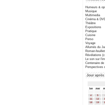
Humeurs & op
Musique
Multimedia
Cinéma & DV
Théâtre
Expositions
Pratique
Cuisine
Perso
Voyage
Allumés du J
Roman-feuille
Révélations (co
Le son sur l'i
Centenaire de
Perspectives 
Jour après 
lun
mar
m
4
5
11
12
18
19