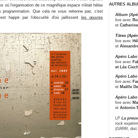
AUTRES ALBU
s où l'organisation de ce magnifique espace n'était hélas
a programmation. Que cela ne vous retienne pas, c'est
Album (Apé
 est happé par l'obscurité d'où jaillissent
les œuvres
live avec
Ro
et
Catherine
Titres (Apé
live avec
Hé
et
Alexandr
Apéro Labo
live avec
Fab
et
Léa Ciech
Apéro Labo 
live avec
Fa
et
Maëlle D
Apéro Labo
live avec
Ma
et
Antonin-T
LP
La preu
rock expérim
(GRRR, dist