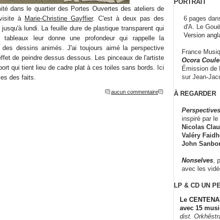
PORTRAIT
mité dans le quartier des Portes Ouvertes des ateliers de
6 pages dans
 visite à
Marie-Christine Gayffier
. C'est à deux pas des
d'A. Le Gouë
jusqu'à lundi. La feuille dure de plastique transparent qui
Version angl
s tableaux leur donne une profondeur qui rappelle la
s des dessins animés. J'ai toujours aimé la perspective
France Musiqu
effet de peindre dessus dessous. Les pinceaux de l'artiste
Ocora Couleu
rt qui tient lieu de cadre plat à ces toiles sans bords. Ici
Émission de F
sur Jean-Jacq
ies des faits.
aucun commentaire
À REGARDER
Perspectives
inspiré par le 
Nicolas Claus
Valéry Faidhe
John Sanbo
Nonselves
, 
avec les vid
LP & CD
UN P
Le CENTENAI
avec 15 musi
dist. Orkhêst