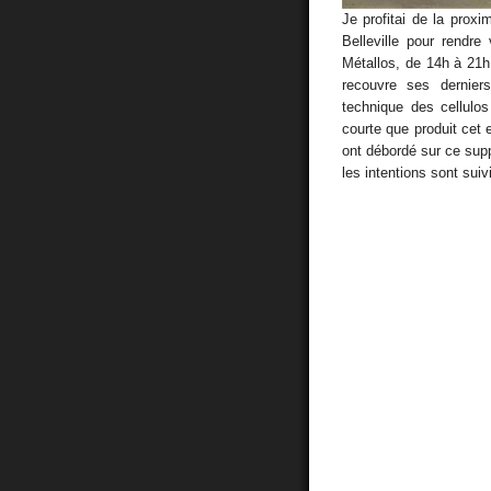
Je profitai de la proxi
Belleville pour rendre
Métallos, de 14h à 21h 
recouvre ses dernier
technique des cellulo
courte que produit cet 
ont débordé sur ce suppo
les intentions sont suiv