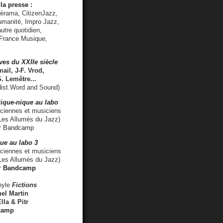
la presse :
lérama, CitizenJazz,
umanité, Impro Jazz,
utre quotidien,
 France Musique,
ves du XXIIe siècle
ail, J-F. Vrod,
S. Lemêtre
...
ist.Word and Sound)
ique-nique au labo
iennes et musiciens
es Allumés du Jazz)
r
Bandcamp
ue au labo 3
ciennes et musiciens
Les Allumés du Jazz)
r
Bandcamp
nyle
Fictions
el Martin
lla & Pitr
camp