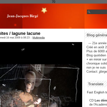
70
Jean-Jacques Birgé
ites / lagune lacune
Blog général
amedi 16 mai 2009 à 08:23
::
Multimedia
--- 21e année 
Créé en août 2
Plus de 6000 ar
Blog quotidien f
+ en miroir su
chronique solida
non je ne suis 
Contact:
jjbirg
Translate
Fast English tr
CD
Les dém
de l'Académi