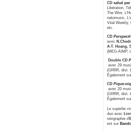
CD
salué par 
Libération, Té
The Wire, L'H
natomusic, L'a
Vital Weekly,
etc.
CD
Perspecti
avec
N.Chedm
A-T. Hoang, 
(MEG-AIMP, d
Double CD
P
avec 29 music
(GRRR, dist. L
Également su
CD
Pique-niq
avec 20 musi
(GRRR, dist. 
Également su
Le superbe vi
duo avec
Lion
sérigraphie d'
E
est sur
Band