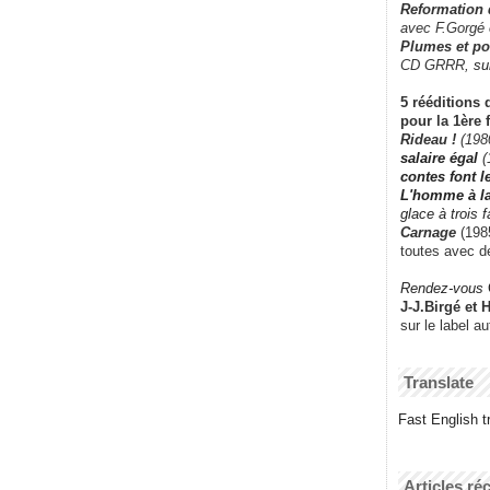
Reformation
avec F.Gorgé
Plumes et po
CD GRRR,
su
5 rééditions 
pour la 1ère 
Rideau !
(198
salaire égal
(
contes font 
L'homme à l
glace à trois 
Carnage
(1985
toutes avec d
Rendez-vous
J-J.Birgé et 
sur le label a
Translate
Fast English tr
Articles ré