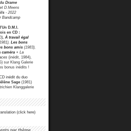
 du Drame
 et D.Meens
ils
- 2022
r Bandcamp
d'Un D.M.I.
fois en CD :
0)
,
À travail égal
1981),
Les bons
les bons amis
(1983),
a caméra
+ La
faces
(inédit, 1984),
) sur Klang Galerie
es bonus inédits !
CD inédit du duo
Hélène Sage
(1981)
utrichien Klanggalerie
anslation (click here)
cents par thème