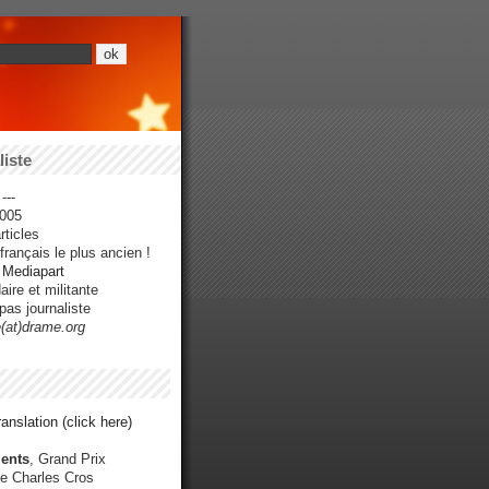
iste
---
005
ticles
rançais le plus ancien !
r Mediapart
ire et militante
pas journaliste
e(at)drame.org
anslation (click here)
ents
, Grand Prix
e Charles Cros