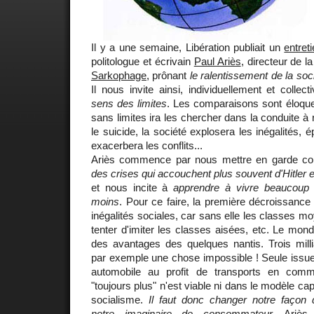
Il y a une semaine, Libération publiait un
entret
politologue et écrivain
Paul Ariès
, directeur de l
Sarkophage
, prônant
le ralentissement de la soci
Il nous invite ainsi, individuellement et colle
sens des limites
. Les comparaisons sont éloquen
sans limites ira les chercher dans la conduite à 
le suicide, la société explosera les inégalités, 
exacerbera les conflits...
Ariès commence par nous mettre en garde co
des crises qui accouchent plus souvent d'Hitler 
et nous incite à
apprendre à vivre beaucoup
moins
. Pour ce faire, la première décroissance
inégalités sociales, car sans elle les classes m
tenter d'imiter les classes aisées, etc. Le mond
des avantages des quelques nantis. Trois milli
par exemple une chose impossible ! Seule issue, s
automobile au profit de transports en comm
"toujours plus" n'est viable ni dans le modèle capi
socialisme.
Il faut donc changer notre façon 
notre imaginaire de consommateur.
Ariès, 