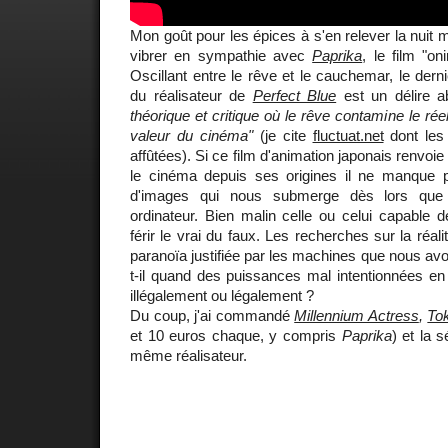
Mon goût pour les épices à s'en relever la nuit 
vibrer en sympathie avec
Paprika
, le film "on
Oscillant entre le rêve et le cauchemar, le dern
du réalisateur de
Perfect Blue
est un délire a
théorique et critique où le rêve contamine le ré
valeur du cinéma"
(je cite
fluctuat.net
dont les 
affûtées). Si ce film d'animation japonais renvoi
le cinéma depuis ses origines il ne manque pa
d'images qui nous submerge dès lors que
ordinateur. Bien malin celle ou celui capable 
férir le vrai du faux. Les recherches sur la réalit
paranoïa justifiée par les machines que nous avo
t-il quand des puissances mal intentionnées en a
illégalement ou légalement ?
Du coup, j'ai commandé
Millennium Actress
,
To
et 10 euros chaque, y compris
Paprika
) et la 
même réalisateur.