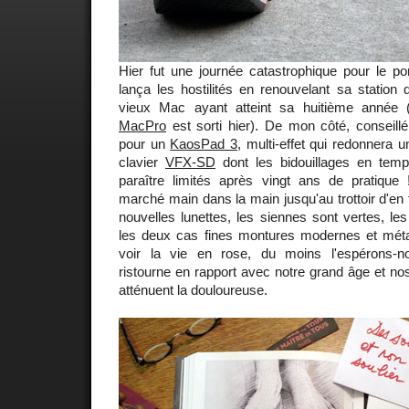
Hier fut une journée catastrophique pour le p
lança les hostilités en renouvelant sa station d
vieux Mac ayant atteint sa huitième année (
MacPro
est sorti hier). De mon côté, conseill
pour un
KaosPad 3
, multi-effet qui redonnera
clavier
VFX-SD
dont les bidouillages en temp
paraître limités après vingt ans de pratiqu
marché main dans la main jusqu'au trottoir d'en 
nouvelles lunettes, les siennes sont vertes, l
les deux cas fines montures modernes et métal
voir la vie en rose, du moins l'espérons-
ristourne en rapport avec notre grand âge et no
atténuent la douloureuse.