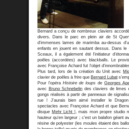
Bernard a conçu de nombreux claviers accordé
divers. Dans le parc en plein air de St Quent
d'immenses lames de marimba au-dessus d'u
enfants en jouent en sautant dessus. Dans l
Sceaux, il a également été l'initiateur d'étonna
poêles (accordées) avec blackballs. Le provis
avec Françoise Achard fut l'objet d'innombrables
Plus tard, lors de la création du Unit avec
Mic
clavier de poêles à frire que
Bernard Lubat
s'empr
Pour l'opéra
Histoire de loups
de
Georges Ape
avec
Bruno Schnebelin
des claviers de limes d
gongs réalisés à partir de panneaux de signalis
rue ! J'aurais bien aimé installer le Dragon
spectacles avec Françoise Achard et que Berna
disque
Mehr Licht !
, mais mon propre studio n'y
hauteur qu'en largeur ; c'est un balafon géant 
résine de polyester (les moules étaient des ballo
la bonne taille) munis de membranes en plastique