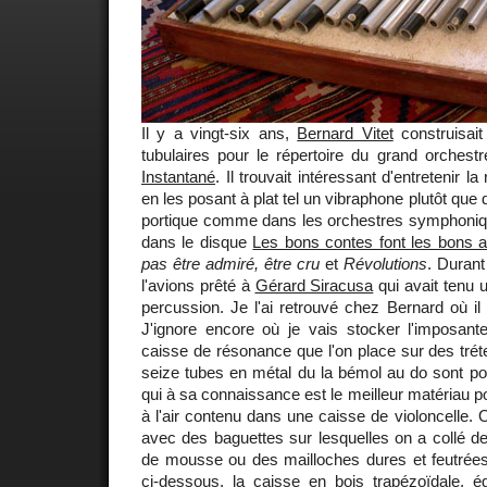
Il y a vingt-six ans,
Bernard Vitet
construisait
tubulaires pour le répertoire du grand orchestr
Instantané
. Il trouvait intéressant d'entretenir 
en les posant à plat tel un vibraphone plutôt que
portique comme dans les orchestres symphoniqu
dans le disque
Les bons contes font les bons 
pas être admiré, être cru
et
Révolutions
. Duran
l'avions prêté à
Gérard Siracusa
qui avait tenu 
percussion. Je l'ai retrouvé chez Bernard où il
J'ignore encore où je vais stocker l'imposante
caisse de résonance que l'on place sur des trét
seize tubes en métal du la bémol au do sont po
qui à sa connaissance est le meilleur matériau p
à l'air contenu dans une caisse de violoncelle.
avec des baguettes sur lesquelles on a collé d
de mousse ou des mailloches dures et feutrées
ci-dessous, la caisse en bois trapézoïdale, 