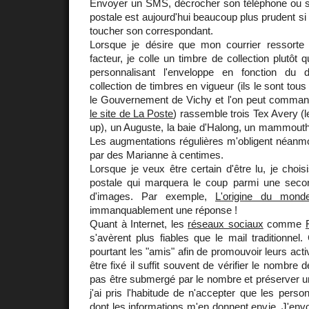
Envoyer un SMS, décrocher son téléphone ou s
postale est aujourd'hui beaucoup plus prudent si l
toucher son correspondant.
Lorsque je désire que mon courrier ressorte d
facteur, je colle un timbre de collection plutôt
personnalisant l'enveloppe en fonction du d
collection de timbres en vigueur (ils le sont tou
le Gouvernement de Vichy et l'on peut comma
le site de La Poste
) rassemble trois Tex Avery (le
up), un Auguste, la baie d'Halong, un mammouth
Les augmentations régulières m'obligent néanmoi
par des Marianne à centimes.
Lorsque je veux être certain d'être lu, je choi
postale qui marquera le coup parmi une second
d'images. Par exemple,
L'origine du mond
immanquablement une réponse !
Quant à Internet, les
réseaux sociaux
comme
s'avèrent plus fiables que le mail traditionnel
pourtant les "amis" afin de promouvoir leurs acti
être fixé il suffit souvent de vérifier le nombre 
pas être submergé par le nombre et préserver une
j'ai pris l'habitude de n'accepter que les pers
dont les informations m'en donnent envie. J'envoi