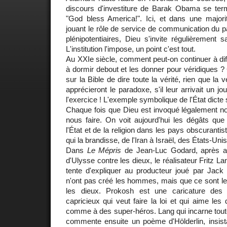
discours d'investiture de Barak Obama se te
"God bless America!". Ici, et dans une majori
jouant le rôle de service de communication du 
plénipotentiaires, Dieu s'invite régulièrement sa
L'institution l'impose, un point c'est tout.
Au XXIe siècle, comment peut-on continuer à diff
à dormir debout et les donner pour véridiques 
sur la Bible de dire toute la vérité, rien que la 
apprécieront le paradoxe, s'il leur arrivait un jo
l'exercice ! L'exemple symbolique de l'État dicte s
Chaque fois que Dieu est invoqué légalement 
nous faire. On voit aujourd'hui les dégâts que
l'État et de la religion dans les pays obscurantis
qui la brandisse, de l'Iran à Israël, des États-Uni
Dans
Le Mépris
de Jean-Luc Godard, après a
d'Ulysse contre les dieux, le réalisateur Fritz L
tente d'expliquer au producteur joué par Jack
n'ont pas créé les hommes, mais que ce sont l
les dieux. Prokosh est une caricature des 
capricieux qui veut faire la loi et qui aime les d
comme à des super-héros. Lang qui incarne tout
commente ensuite un poème d'Hölderlin, insistan