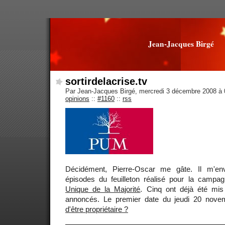
Jean-Jacques Birgé
sortirdelacrise.tv
Par Jean-Jacques Birgé, mercredi 3 décembre 2008 à
opinions
::
#1160
::
rss
Décidément, Pierre-Oscar me gâte. Il m'env
épisodes du feuilleton réalisé pour la campa
Unique de la Majorité
. Cinq ont déjà été mis
annoncés. Le premier date du jeudi 20 novemb
d'être propriétaire ?