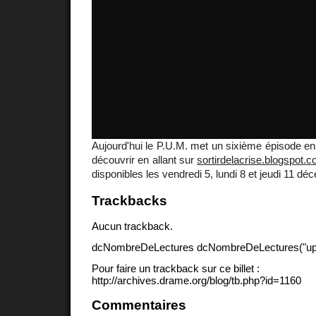
Aujourd'hui le P.U.M. met un sixième épisode en 
découvrir en allant sur
sortirdelacrise.blogspot.
disponibles les vendredi 5, lundi 8 et jeudi 11 dé
Trackbacks
Aucun trackback.
dcNombreDeLectures dcNombreDeLectures("upd
Pour faire un trackback sur ce billet :
http://archives.drame.org/blog/tb.php?id=1160
Commentaires