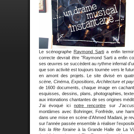
Le scénographe
Raymond Sarti
a enfin termi
correcte devrait être "Raymond Sarti a enfin c
ses œuvres se succèdent au rythme infernal d'u
que son activité est toujours tournée vers le futur
en amont des projets. Le site divisé en quat
scène, Cinéma, Expositions, Architecture et pa
de 1600 documents, chaque image en cachant 
esquisses, dessins, plans, photographies, texte
aux intonations chantantes de ses origines médi
J'ai évoqué ici
notre rencontre
sur
J'accu
montâmes avec Bohringer, Fonfrède, une har
dans une mise en scène d'Ahmed Madani, je revi
sur l'année passée ensemble à réaliser l'exposit
fois la fête foraine
à la Grande Halle de La Vill