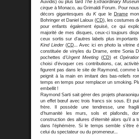
Auvidis) ou plus tard
The Extraordinary Museu
cirque
à Monaco, au Grimaldi Forum. Pour nous
décors gigantesques du
K
que le
Drame
mont
Bohringer et Daniel Laloux (
CD
), les costumes 
pour enfants également épuisé, ce qui expliq
majorité de mes disques, ceux-ci toujours disp
ceux sortis sur d'autres labels plus importants !
Kind Lieder
(
CD
... Avec ici en photo la vitrine
constituée de vinyles du Drame, entre Sonia D
pochettes d
'Urgent Meeting
(
CD
) et
Opérati
choisi d'évoquer ces contributions, car, activité
figurent pas dans le site de Raymond, comme la
peignit à la main en imitant des bas-reliefs rom
temps en temps pour remplacer un smoking. Plus 
embellit !
Raymond Sarti sait gérer des projets pharaoniqu
un effet bœuf avec trois francs six sous. Et pui
frère. Il possède une tendresse, une fragili
d'humanité les murs, sols et plafonds, d
construction des allures d'éternité alors qu'il a 
dans l'éphémère. Si le temps semble s'être é
celui du spectateur ou du promeneur...