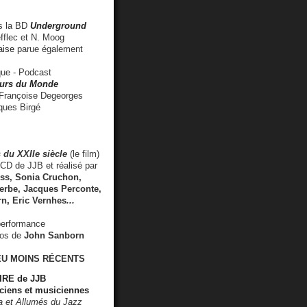
 la BD
Underground
fflec et N. Moog
aise
parue également
e - Podcast
rs du Monde
rançoise Degeorges
ues Birgé
 du XXIIe siècle
(le film)
CD de JJB et réalisé par
s, Sonia Cruchon,
rbe, Jacques Perconte,
rn
,
Eric Vernhes
...
performance
éos de
John Sanborn
EU MOINS RÉCENTS
RE de JJB
ciens et musiciennes
ra et Allumés du Jazz