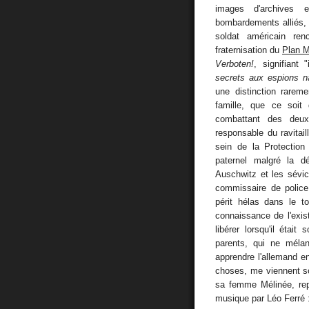
images d'archives ex
bombardements alliés
soldat américain ren
fraternisation du
Plan M
Verboten!
, signifiant 
secrets aux espions n
une distinction rare
famille, que ce soit
combattant des deux 
responsable du ravitai
sein de la Protection
paternel malgré la d
Auschwitz et les sévi
commissaire de police 
périt hélas dans le to
connaissance de l'exis
libérer lorsqu'il éta
parents, qui ne mélan
apprendre l'allemand en
choses, me viennent s
sa femme Mélinée, re
musique par Léo Ferré :