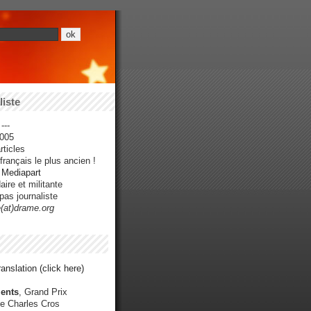
iste
---
005
ticles
rançais le plus ancien !
r Mediapart
ire et militante
pas journaliste
e(at)drame.org
anslation (click here)
ents
, Grand Prix
e Charles Cros