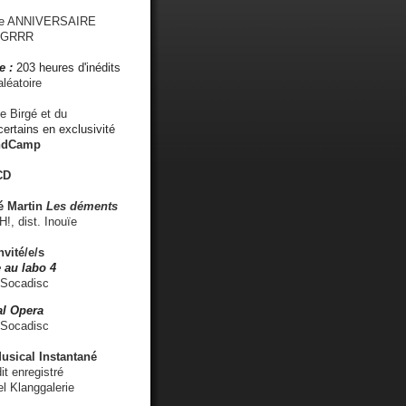
me ANNIVERSAIRE
s GRRR
e :
203 heures d'inédits
léatoire
e Birgé et du
ertains en exclusivité
ndCamp
CD
é
Martin
Les déments
 dist. Inouïe
nvité/e/s
 au labo 4
 Socadisc
l Opera
 Socadisc
sical Instantané
dit enregistré
el Klanggalerie