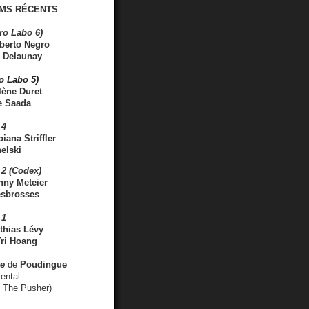
MS RÉCENTS
ro Labo 6)
berto Negro
 Delaunay
ro Labo 5)
lène Duret
e Saada
 4
iana Striffler
elski
2 (Codex)
nny Meteier
esbrosses
 1
thias Lévy
ri Hoang
ve
de
Poudingue
ental
. The Pusher)