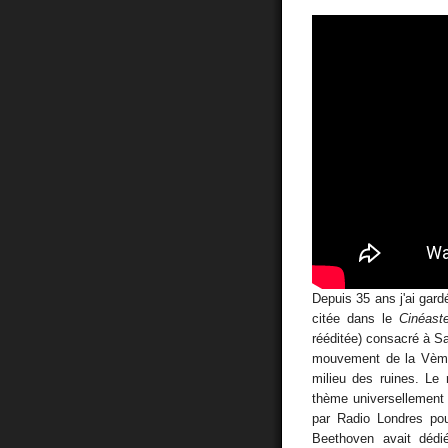
Depuis 35 ans j'ai gard
citée dans le
Cinéast
rééditée) consacré à S
mouvement de la Vème
milieu des ruines. Le
thème universellement 
par Radio Londres pour
Beethoven avait dédi