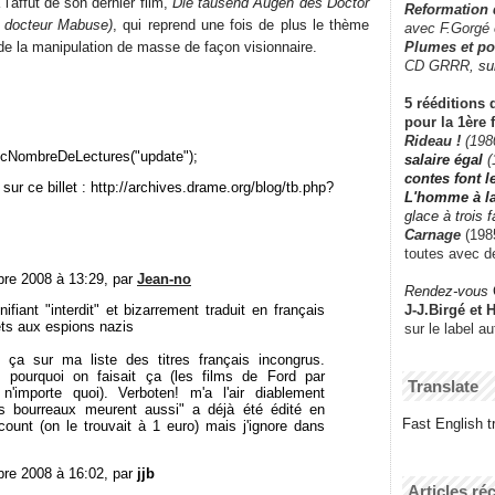
l'affût de son dernier film,
Die tausend Augen des Doctor
Reformation
 docteur Mabuse)
, qui reprend une fois de plus le thème
avec F.Gorgé
Plumes et po
de la manipulation de masse de façon visionnaire.
CD GRRR,
su
5 rééditions 
pour la 1ère 
Rideau !
(198
cNombreDeLectures("update");
salaire égal
(
contes font 
sur ce billet : http://archives.drame.org/blog/tb.php?
L'homme à l
glace à trois 
Carnage
(1985
toutes avec d
bre 2008 à 13:29, par
Jean-no
Rendez-vous
J-J.Birgé et 
nifiant "interdit" et bizarrement traduit en français
ets aux espions nazis
sur le label a
ça sur ma liste des titres français incongrus.
 pourquoi on faisait ça (les films de Ford par
Translate
n'importe quoi). Verboten! m'a l'air diablement
es bourreaux meurent aussi" a déjà été édité en
Fast English tr
ount (on le trouvait à 1 euro) mais j'ignore dans
bre 2008 à 16:02, par
jjb
Articles ré