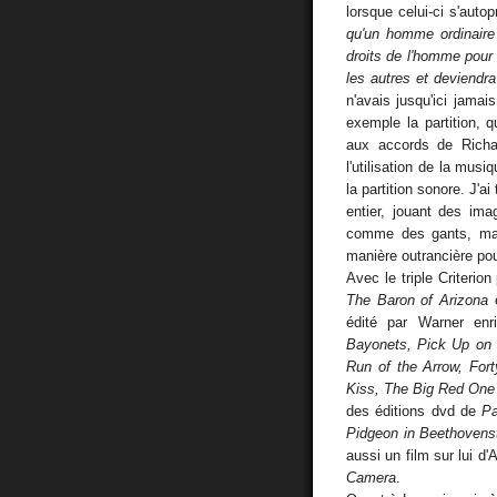
lorsque celui-ci s'aut
qu'un homme ordinaire 
droits de l'homme pour 
les autres et deviendra
n'avais jusqu'ici jamai
exemple la partition, 
aux accords de Rich
l'utilisation de la musi
la partition sonore. J'a
entier, jouant des im
comme des gants, mani
manière outrancière pour
Avec le triple Criterio
The Baron of Arizona
édité par Warner enr
Bayonets, Pick Up on 
Run of the Arrow, For
Kiss, The Big Red One (
des éditions dvd de
Pa
Pidgeon in Beethovens
aussi un film sur lui d
Camera
.