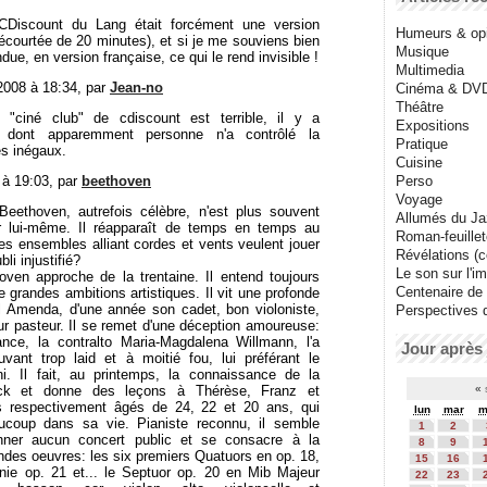
CDiscount du Lang était forcément une version
Humeurs & op
écourtée de 20 minutes), et si je me souviens bien
Musique
ndue, en version française, ce qui le rend invisible !
Multimedia
2008 à 18:34, par
Jean-no
Cinéma & DV
Théâtre
n "ciné club" de cdiscount est terrible, il y a
Expositions
s dont apparemment personne n'a contrôlé la
Pratique
ès inégaux.
Cuisine
9 à 19:03, par
beethoven
Perso
Voyage
eethoven, autrefois célèbre, n'est plus souvent
Allumés du J
 lui-même. Il réapparaît de temps en temps au
Roman-feuille
s ensembles alliant cordes et vents veulent jouer
Révélations (co
li injustifié?
Le son sur l'i
ven approche de la trentaine. Il entend toujours
Centenaire de
de grandes ambitions artistiques. Il vit une profonde
l Amenda, d'une année son cadet, bon violoniste,
Perspectives 
tur pasteur. Il se remet d'une déception amoureuse:
nce, la contralto Maria-Magdalena Willmann, l'a
Jour après 
uvant trop laid et à moitié fou, lui préférant le
i. Il fait, au printemps, la connaissance de la
ick et donne des leçons à Thérèse, Franz et
«
s respectivement âgés de 24, 22 et 20 ans, qui
lun
mar
m
ucoup dans sa vie. Pianiste reconnu, il semble
1
2
nner aucun concert public et se consacre à la
8
9
ndes oeuvres: les six premiers Quatuors en op. 18,
15
16
ie op. 21 et... le Septuor op. 20 en Mib Majeur
22
23