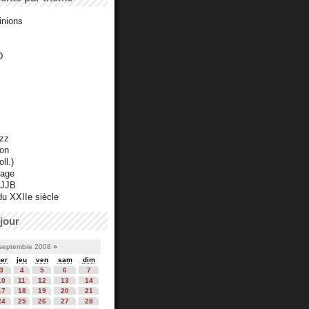
inions
D
azz
ton
ll.)
mage
 JJB
du XXIIe siècle
jour
septembre 2008
»
er
jeu
ven
sam
dim
3
4
5
6
7
10
11
12
13
14
17
18
19
20
21
24
25
26
27
28