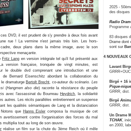
2025 - 50è
des disque
Radio Dram
Programme a
 ces DVD, il est prudent de s'y prendre à deux fois avant
83 disques d
'une rue ! La vermine n'est jamais très loin. Les hors-
Drame dont c
sont sur
Ba
 cadre, deux plans dans la même image, avec le son
erspective menaçante.
4 NOUVEAUX
de
Fritz Lang
en version intégrale tel qu'il fut présenté aux
a version française, tronquée de vingt minutes, est
Lavant Birg
ur le double dvd comprenant une introduction et une
GRRR+OUCH!,
 de Bernard Eisenschitz abordant la collaboration du
Birgé + 16 i
 le dramaturge
Bertolt Brecht
, co-auteur du scénario.
Les
Pique-nique
si
(
Hangmen also die
) raconte la résistance du peuple
GRRR, dist.
zis avec l'assassinat du Bourreau
Heydrich
, la solidarité
es autres. Les récits parallèles entretiennent un suspense
Birgé
Anima
GRRR, dist.
lant les qualités sémantiques de Lang et la distanciation
. Notons que
Hanns Eisler
composa la musique de cet
Un Drame Mu
un avertissement contre l'organisation des forces du mal
TCHAK
, iné
s multiplia tout au long de son œuvre.
en 2000, lab
r
réalise un film sur la chute du 3ème Reich où il mêle