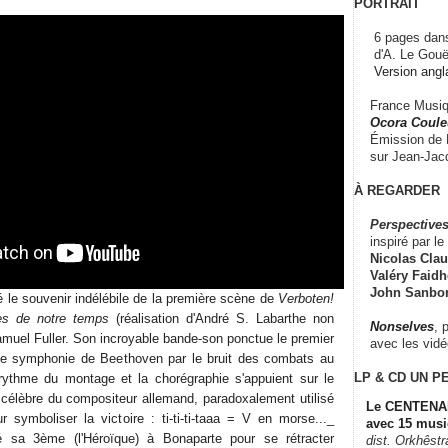
PORTRAIT
6 pages dans
d'A. Le Gouë
Version angl
France Musiqu
Ocora Couleu
Émission de F
sur Jean-Jacq
À REGARDER
Perspectives
inspiré par le 
Nicolas Claus
Valéry Faidhe
John Sanbo
é le souvenir indélébile de la première scène de
Verboten!
es de notre temps
(réalisation d'André S. Labarthe non
Nonselves
, 
amuel Fuller. Son incroyable bande-son ponctue le premier
avec les vid
 symphonie de Beethoven par le bruit des combats au
LP & CD
UN P
 rythme du montage et la chorégraphie s'appuient sur le
célèbre du compositeur allemand, paradoxalement utilisé
Le CENTENAI
 symboliser la victoire : ti-ti-ti-taaa = V en morse..._
avec 15 musi
é sa 3ème (l'Héroïque) à Bonaparte pour se rétracter
dist. Orkhêst