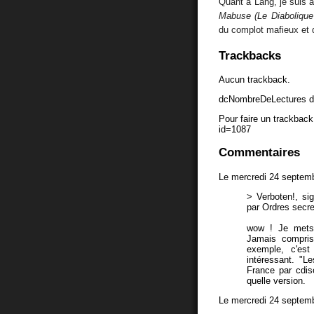
Quant à Lang, je suis à 
Mabuse (Le Diabolique
du complot mafieux et 
Trackbacks
Aucun trackback.
dcNombreDeLectures d
Pour faire un trackback 
id=1087
Commentaires
Le mercredi 24 septem
> Verboten!, sig
par Ordres secr
wow ! Je mets 
Jamais compris
exemple, c'est 
intéressant. "L
France par cdisc
quelle version.
Le mercredi 24 septem