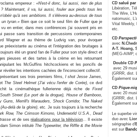
CD
salué par 
oproclama empereur :
«N'est-il donc, lui aussi, rien de plus
Libération, Té
? Maintenant, il va, lui aussi, fouler aux pieds tous les
The Wire, L'H
n'obéir qu'à ses ambitions. Il s'élèvera au-dessus de tous
natomusic, L'a
 un tyran.»
Bien que ce soit le seul film de Fuller que je
Vital Weekly,
s vu en entier, dans mes conférences j'ai souvent pris en
etc.
qui passe sans transition de percussions contemporaines
CD
Perspecti
ard Wagner et au thème de Ludvig van, pour évoquer
avec
N.Chedm
que préexistante au cinéma et l'intégration des bruitages à
A-T. Hoang, 
i toujours été un grand fan de Fuller pour son style direct et
(MEG-AIMP, d
ages pieuses et des tartes à la crème en les retournant
Double CD
P
pulant les McGuffins hitchcockiens et les poncifs de
avec 29 music
 révéler les intentions cachées de l'inconscient collectif.
(GRRR, dist. L
n présentant ses trois premiers films,
I shot Jesse James,
Également su
et
The Steel Helmet (J'ai vécu l'enfer de Corée)
, ce dvd
CD
Pique-niq
ichit la cinémathèque fullerienne déjà riche de
Fixed
avec 20 musi
South Street (Le port de la drogue), House of Bambooo,
(GRRR, dist. 
ty Guns, Merrill's Marauders, Shock Corridor, The Naked
Également su
Au-delà de la gloire)
, etc. Je suis toujours à la recherche
rk Row, The Crimson Kimono, Underworld U.S.A., Dead
Le superbe vi
duo avec
Lion
trasse
et de ses
réalisations pour la télévision
... Il existe
sérigraphie d'
E
'Adam Simon intitulé
The Typewriter, the Riffle & the Movie
est sur
Band