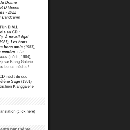
 du Drame
 et D.Meens
ils
- 2022
r Bandcamp
d'Un D.M.I.
fois en CD :
0)
,
À travail égal
1981),
Les bons
les bons amis
(1983),
a caméra
+ La
faces
(inédit, 1984),
) sur Klang Galerie
es bonus inédits !
CD inédit du duo
Hélène Sage
(1981)
utrichien Klanggalerie
anslation (click here)
cents par thème