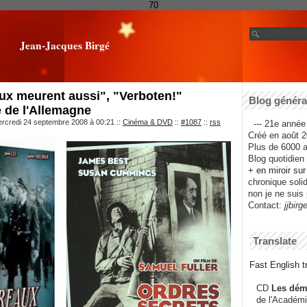
70
Jean-Jacques Birgé
ux meurent aussi", "Verboten!"
Blog général
e de l'Allemagne
ercredi 24 septembre 2008 à 00:21
::
Cinéma & DVD
::
#1087
::
rss
--- 21e année 
Créé en août 2
Plus de 6000 ar
Blog quotidien f
+ en miroir su
chronique solida
non je ne suis 
Contact:
jjbirg
Translate
Fast English tr
CD
Les dém
de l'Académi