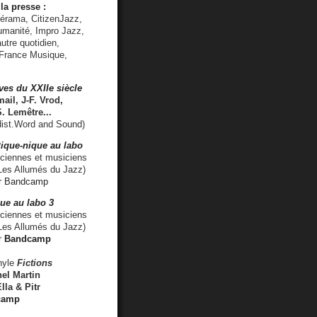
la presse :
lérama, CitizenJazz,
umanité, Impro Jazz,
utre quotidien,
 France Musique,
ves du XXIIe siècle
ail, J-F. Vrod,
S. Lemêtre
...
ist.Word and Sound)
ique-nique au labo
iennes et musiciens
es Allumés du Jazz)
r
Bandcamp
ue au labo 3
ciennes et musiciens
Les Allumés du Jazz)
r
Bandcamp
nyle
Fictions
el Martin
lla & Pitr
camp