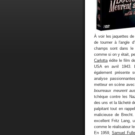
À voir les jaquettes de
de tourner à l'angle d
champs sont dans le
comme si on y était, p
Carlotta
édite le film 
USA en avril 1943. L
également présente s
analyse passionnantes
metteur en scène avec
bourreaux meurent aus
tchèque contre les Na
des uns et la lâcheté d
palpitant tout en rappe
malicieuse de Brecht
excellent Fritz Lang, 
comme le réalisateur le
En 1959,
Samuel Fulle