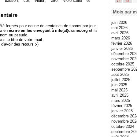
e, basson, cor, violon, alto, violoncelle et
29
30
Mois par m
entaire
juin 2026
té fermés pour cause de centaines de spams par jour.
mai 2026
 à en
écrire en les envoyant à info(at)drame.org
et ils
avril 2026
e nom ou pseudo.
mars 2026
le titre de votre mail.
février 2026
r d'avoir des retours ;-)
janvier 2026
décembre 202
novembre 202
octobre 2025
septembre 20
août 2025
juillet 2025
juin 2025
mai 2025
avril 2025
mars 2025
février 2025
janvier 2025
décembre 202
novembre 202
octobre 2024
septembre 20
août 2024