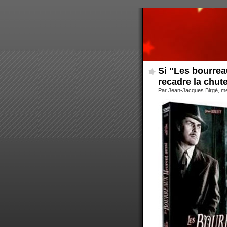
Si "Les bourrea
recadre la chut
Par Jean-Jacques Birgé, m