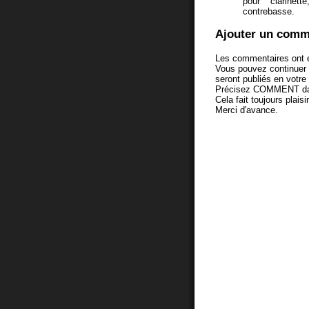
pour clarinett
contrebasse.
Ajouter un comm
Les commentaires ont é
Vous pouvez continuer
seront publiés en votr
Précisez COMMENT dans 
Cela fait toujours plaisi
Merci d'avance.