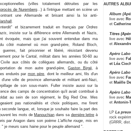
ceptionnelles (villes totalement détruites par les
AUTRES ALBU
,
procès de Nuremberg
...) à l'intrigue mettant en scène un
Album (Apé
contrant une Allemande et brisant ainsi la loi anti-
live avec
Ro
arshall
.
et
Catherine
"interdit" et bizarrement traduit en français par
Ordres
azis
, insiste sur la différence entre Allemands et Nazis,
Titres (Apé
live avec
Hé
ment évoquée, mais que j'ai souvent entendue dans ma
et
Alexandr
 du côté maternel où mon grand-père, Roland Bloch,
guerres, fait prisonnier et libéré, résistant devenu
Apéro Labo
llement pour le Cantal, militait dans les années 50-60 au
live avec
Fab
 Civile aux côtés de collègues allemands, ou du côté
et
Léa Ciech
éportation de mon autre grand-père,
Gaston Birgé
, à
Apéro Labo 
ces endurés par
mon père
, dont le meilleur ami, fils d'un
live avec
Fa
d'une ville de province allemande et militant anti-Nazi,
et
Maëlle D
rpillage de son sous-marin. Fuller insiste aussi sur la
tence des camps de concentration qu'il avait contribué à
Apéro Labo
live avec
Ma
it soldat au sein de son régiment, le Big Red One. Mes
et
Antonin-T
geaient pas nationalités et choix politiques, me firent
 seconde langue, et, lorsque je souhaite faire la part des
LP
La preu
ouvent les mots de
Manouchian
dans sa
dernière lettre
à
rock expérim
pris par Aragon dans son poème
L'affiche rouge
, mis en
(GRRR, dist
 " je meurs sans haine pour le peuple allemand ".