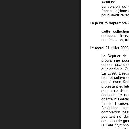
Achtung !
La version de 
française (donc 
pour l'avoir reve
Le jeudi 25 septembre 
Cette collectio
quelques film
numérisation, tr
Le mardi 21 juillet 200
Le Septuor de B
programmé pour
concert quand de
du classique. Oub
En 1799, Beetho
bien et cultive 
amitié avec Kar
protestant et fu
son amie d'enfa
éconduit, le tro
chanteur Galvan
famille Brunsv
Joséphine, alor
compteront bea
pourtant ne do
gestation de gra
la 1ere Symphon