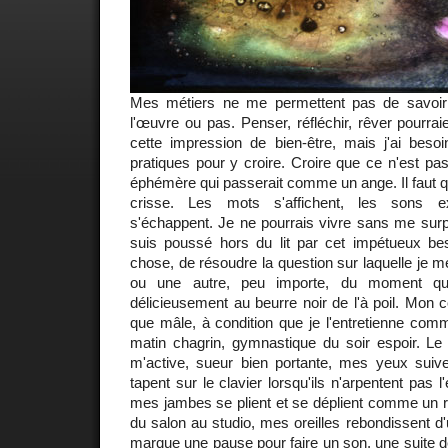
Mes métiers ne me permettent pas de savoir 
l'œuvre ou pas. Penser, réfléchir, rêver pourrai
cette impression de bien-être, mais j'ai besoi
pratiques pour y croire. Croire que ce n'est pa
éphémère qui passerait comme un ange. Il faut q
crisse. Les mots s'affichent, les sons e
s'échappent. Je ne pourrais vivre sans me surpr
suis poussé hors du lit par cet impétueux bes
chose, de résoudre la question sur laquelle je 
ou une autre, peu importe, du moment qu
délicieusement au beurre noir de l'à poil. Mon c
que mâle, à condition que je l'entretienne com
matin chagrin, gymnastique du soir espoir. Le 
m'active, sueur bien portante, mes yeux suive
tapent sur le clavier lorsqu'ils n'arpentent pas l
mes jambes se plient et se déplient comme un re
du salon au studio, mes oreilles rebondissent d'
marque une pause pour faire un son, une suite de