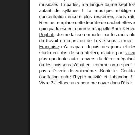
musicale. Tu parles, ma langue tourne sept fo
autant de syllabes ! La musique m'oblig
concentration encore plus resserrée, sans ra
Rien ne remplace cette fébrilité de cachet efferv
quinquadulescent comme m'appelle Annick Rivo
PopLab
. Je me laisse emporter par les mots alo
du travail en cours ou de la vie sous la mer.
Françoise
m'accapare depuis des jours et des 
studio en plus de son atelier), d'autre part
la v
plus que toute autre, envers du décor mégalanth
où les poissons s'ébattent comme on ne peut l'i
pas allé voir de soi-même. Bouteille. Cockta
oscillation entre l'hyper-activité et l'abandon 
Vivre ? J'efface un s pour me noyer dans l'élixir.