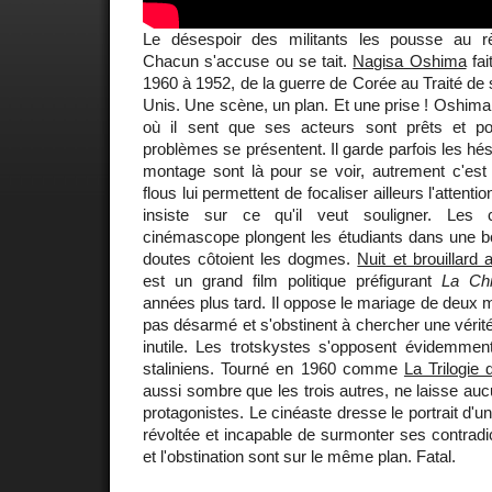
Le désespoir des militants les pousse au 
Chacun s'accuse ou se tait.
Nagisa Oshima
fai
1960 à 1952, de la guerre de Corée au Traité de 
Unis. Une scène, un plan. Et une prise ! Oshim
où il sent que ses acteurs sont prêts et po
problèmes se présentent. Il garde parfois les hé
montage sont là pour se voir, autrement c'est
flous lui permettent de focaliser ailleurs l'attenti
insiste sur ce qu'il veut souligner. Les 
cinémascope plongent les étudiants dans une bou
doutes côtoient les dogmes.
Nuit et brouillard
est un grand film politique préfigurant
La Chi
années plus tard. Il oppose le mariage de deux mi
pas désarmé et s'obstinent à chercher une vérit
inutile. Les trotskystes s'opposent évidemment
staliniens. Tourné en 1960 comme
La Trilogie
aussi sombre que les trois autres, ne laisse au
protagonistes. Le cinéaste dresse le portrait d'
révoltée et incapable de surmonter ses contrad
et l'obstination sont sur le même plan. Fatal.