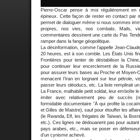
Pierre-Oscar pense à moi régulièrement en m
épineux. Cette façon de rester en contact par 
permet de dialoguer même si nous sommes imm
propres, nos vies, nos combats. Mails, vi
commentaires dessinent une carte du Pas Tendre
ramper dans la fange géopolitique.
La désinformation, comme l'appelle Jean-Claude
20 heures, est à son comble. Les États Unis fi
Frontières pour tenter de déstabiliser la Chine
pour continuer leur encerclement de la Russie,
pour assurer leurs bases au Proche et Moyen-Ori
menacent l'Iran en lorgnant sur leur pétrole, vi
passer leurs oléoducs, etc. La liste remplirait u
La France, malhabile petit soldat, leur emboîte l
imiter avec relativement peu de succès (r
formidable documentaire "À qui profite la coca
et Gilles de Maistre), sauf pour étouffer les affair
(le Rwanda, Elf, les frégates de Taïwan, la Bos
etc.). Ces lignes ne dédouanent pas pour autant 
pays arabes, etc., mais se poser en défenseur
d'un cynisme achevé.