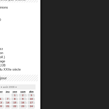
inions
D
azz
ton
ll.)
mage
 JJB
du XXIIe siècle
jour
«
août 2008
»
er
jeu
ven
sam
dim
1
2
3
6
7
8
9
10
13
14
15
16
17
20
21
22
23
24