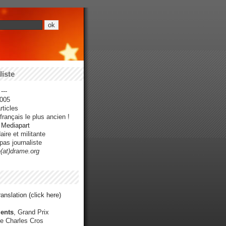
iste
---
005
ticles
rançais le plus ancien !
r Mediapart
ire et militante
pas journaliste
e(at)drame.org
anslation (click here)
ents
, Grand Prix
e Charles Cros