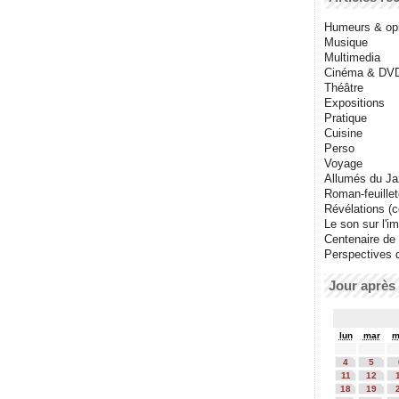
Humeurs & op
Musique
Multimedia
Cinéma & DV
Théâtre
Expositions
Pratique
Cuisine
Perso
Voyage
Allumés du J
Roman-feuille
Révélations (co
Le son sur l'i
Centenaire de
Perspectives 
Jour après 
lun
mar
m
4
5
11
12
18
19