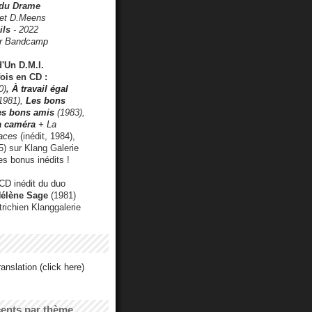
 du Drame
 et D.Meens
ils
- 2022
r Bandcamp
d'Un D.M.I.
fois en CD :
0)
,
À travail égal
1981),
Les bons
les bons amis
(1983),
a caméra
+ La
faces
(inédit, 1984),
) sur Klang Galerie
es bonus inédits !
CD inédit du duo
Hélène Sage
(1981)
utrichien Klanggalerie
anslation (click here)
cents par thème