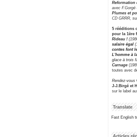
Reformation
avec F.Gorgé
Plumes et po
CD GRRR,
su
5 rééditions 
pour la 1ère 
Rideau !
(198
salaire égal
(
contes font 
L'homme à l
glace à trois 
Carnage
(1985
toutes avec d
Rendez-vous
J-J.Birgé et 
sur le label a
Translate
Fast English tr
Articles ré