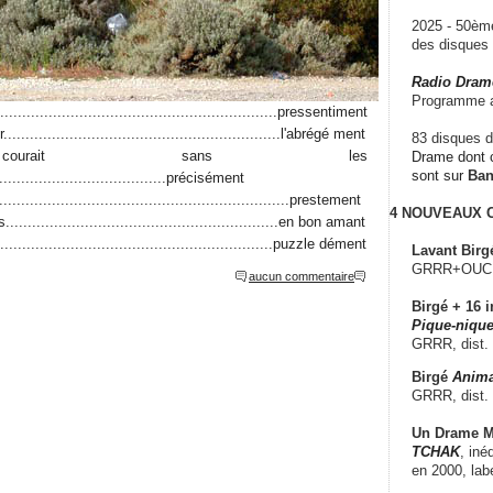
2025 - 50è
des disque
Radio Dram
Programme a
...........................................................pressentiment
..........................................................l'abrégé ment
83 disques d
urait sans les
Drame dont c
sont sur
Ba
......................................précisément
..............................................................prestement
4 NOUVEAUX
...........................................................en bon amant
...........................................................puzzle dément
Lavant Birg
GRRR+OUCH!,
aucun commentaire
Birgé + 16 i
Pique-nique
GRRR, dist.
Birgé
Anima
GRRR, dist.
Un Drame Mu
TCHAK
, iné
en 2000, lab