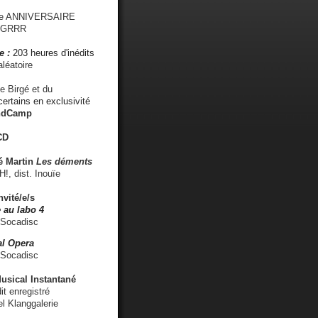
me ANNIVERSAIRE
s GRRR
e :
203 heures d'inédits
léatoire
e Birgé et du
ertains en exclusivité
ndCamp
CD
é
Martin
Les déments
 dist. Inouïe
nvité/e/s
 au labo 4
 Socadisc
l Opera
 Socadisc
sical Instantané
dit enregistré
el Klanggalerie