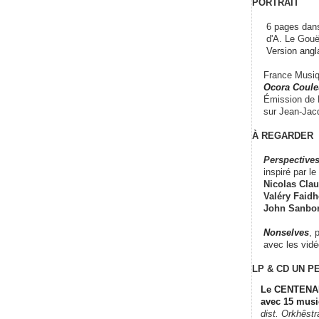
PORTRAIT
6 pages dans
d'A. Le Gouë
Version angl
France Musiqu
Ocora Couleu
Émission de F
sur Jean-Jacq
À REGARDER
Perspectives
inspiré par le 
Nicolas Claus
Valéry Faidhe
John Sanbo
Nonselves
, 
avec les vid
LP & CD
UN P
Le CENTENAI
avec 15 musi
dist. Orkhêst