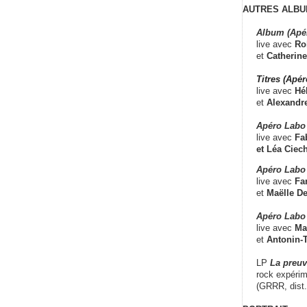
AUTRES ALBU
Album (Apé
live avec
Ro
et
Catherine
Titres (Apé
live avec
Hé
et
Alexandr
Apéro Labo
live avec
Fab
et
Léa Ciech
Apéro Labo 
live avec
Fa
et
Maëlle D
Apéro Labo
live avec
Ma
et
Antonin-T
LP
La preu
rock expérim
(GRRR, dist