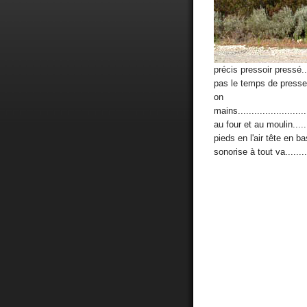
précis pressoir pressé......
pas le temps de presser.....
on co
mains.........................
au four et au moulin.........
pieds en l'air tête en bas...
sonorise à tout va...........