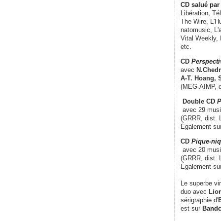
CD
salué par 
Libération, Té
The Wire, L'H
natomusic, L'a
Vital Weekly,
etc.
CD
Perspecti
avec
N.Chedm
A-T. Hoang, 
(MEG-AIMP, d
Double CD
P
avec 29 music
(GRRR, dist. L
Également su
CD
Pique-niq
avec 20 musi
(GRRR, dist. 
Également su
Le superbe vi
duo avec
Lion
sérigraphie d'
E
est sur
Band