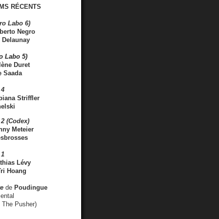
MS RÉCENTS
ro Labo 6)
berto Negro
 Delaunay
ro Labo 5)
lène Duret
e Saada
 4
iana Striffler
elski
2 (Codex)
nny Meteier
esbrosses
 1
thias Lévy
ri Hoang
ve
de
Poudingue
ental
. The Pusher)