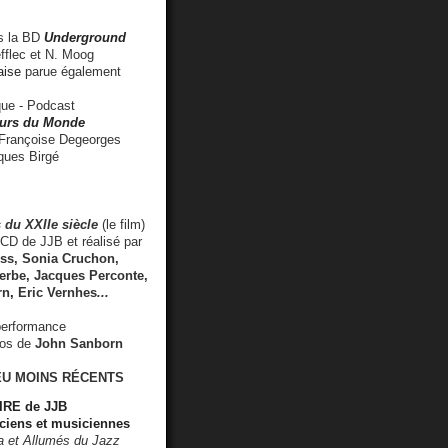
 la BD
Underground
fflec et N. Moog
aise
parue également
e - Podcast
rs du Monde
rançoise Degeorges
ues Birgé
 du XXIIe siècle
(le film)
CD de JJB et réalisé par
s, Sonia Cruchon,
rbe, Jacques Perconte,
rn
,
Eric Vernhes
...
performance
éos de
John Sanborn
EU MOINS RÉCENTS
RE de JJB
ciens et musiciennes
ra et Allumés du Jazz