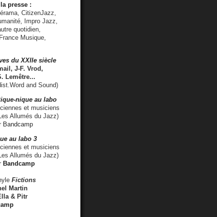
la presse :
lérama, CitizenJazz,
umanité, Impro Jazz,
utre quotidien,
 France Musique,
ves du XXIIe siècle
ail, J-F. Vrod,
S. Lemêtre
...
ist.Word and Sound)
ique-nique au labo
iennes et musiciens
es Allumés du Jazz)
r
Bandcamp
ue au labo 3
ciennes et musiciens
Les Allumés du Jazz)
r
Bandcamp
nyle
Fictions
el Martin
lla & Pitr
camp