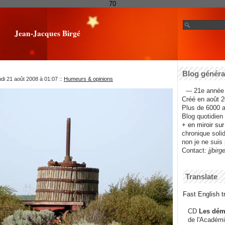
70
Jean-Jacques Birgé
Blog général
udi 21 août 2008 à 01:07
::
Humeurs & opinions
--- 21e année 
Créé en août 2
Plus de 6000 ar
Blog quotidien f
+ en miroir su
chronique solida
non je ne suis 
Contact:
jjbirg
Translate
Fast English tr
CD
Les dém
de l'Académi