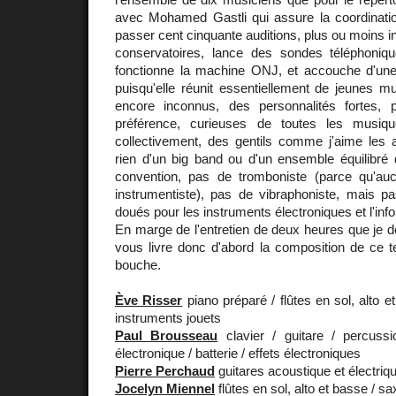
avec Mohamed Gastli qui assure la coordination 
passer cent cinquante auditions, plus ou moins inf
conservatoires, lance des sondes téléphoni
fonctionne la machine ONJ, et accouche d'une d
puisqu'elle réunit essentiellement de jeunes mu
encore inconnus, des personnalités fortes, p
préférence, curieuses de toutes les musique
collectivement, des gentils comme j'aime les a
rien d'un big band ou d'un ensemble équilibré
convention, pas de tromboniste (parce qu'auc
instrumentiste), pas de vibraphoniste, mais 
doués pour les instruments électroniques et l'inf
En marge de l'entretien de deux heures que je do
vous livre donc d'abord la composition de ce te
bouche.
Ève Risser
piano préparé / flûtes en sol, alto e
instruments jouets
Paul Brousseau
clavier / guitare / percus
électronique / batterie / effets électroniques
Pierre Perchaud
guitares acoustique et électriqu
Jocelyn Miennel
flûtes en sol, alto et basse / s