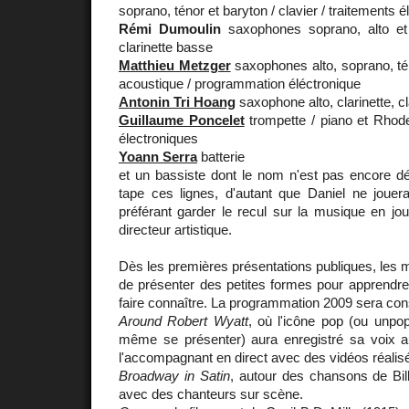
soprano, ténor et baryton / clavier / traitements 
Rémi Dumoulin
saxophones soprano, alto et 
clarinette basse
Matthieu Metzger
saxophones alto, soprano, tén
acoustique / programmation éléctronique
Antonin Tri Hoang
saxophone alto, clarinette, cl
Guillaume Poncelet
trompette / piano et Rhodes
électroniques
Yoann Serra
batterie
et un bassiste dont le nom n'est pas encore dé
tape ces lignes, d'autant que Daniel ne jouera
préférant garder le recul sur la musique en jo
directeur artistique.
Dès les premières présentations publiques, les mu
de présenter des petites formes pour apprendre
faire connaître. La programmation 2009 sera const
Around Robert Wyatt
, où l'icône pop (ou unpop
même se présenter) aura enregistré sa voix au 
l'accompagnant en direct avec des vidéos réalisé
Broadway in Satin
, autour des chansons de Bill
avec des chanteurs sur scène.