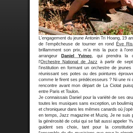
L'engagement du jeune Antonin Tri Hoang, 19 a
de l'empêcheuse de tourner en rond
Ève Ris
brillamment son prix, m'a mis la puce à l'orei
arrangeur
Daniel Yvinec
, qui prendra la di
l'
Orchestre National de Jazz
à partir de septe
l'institution en formant un orchestre de jeunes
réunissant ses potes ou des pointures éprou
comme le firent ses prédécesseurs ? Ni une ni d
rencontre avant mon départ de La Ciotat puisq
entre Paris et Toulon.
Je connaissais Daniel pour la variété de ses œuv
toutes les musiques sans exception, un boulimi
et chroniqueur dans les mêmes canards où j'o
en temps, Jazz magazine et Muziq. Je ne suis pa
la générosité de celui qui se fait aussi appeler Yvi
guident ses choix, tant pour la constitutio
l'ensemble de dix musiciens que pour le répert