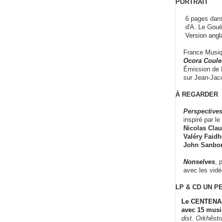
PORTRAIT
6 pages dans
d'A. Le Gouë
Version angl
France Musiqu
Ocora Couleu
Émission de F
sur Jean-Jacq
À REGARDER
Perspectives
inspiré par le 
Nicolas Claus
Valéry Faidhe
John Sanbo
Nonselves
, 
avec les vid
LP & CD
UN P
Le CENTENAI
avec 15 musi
dist. Orkhêst