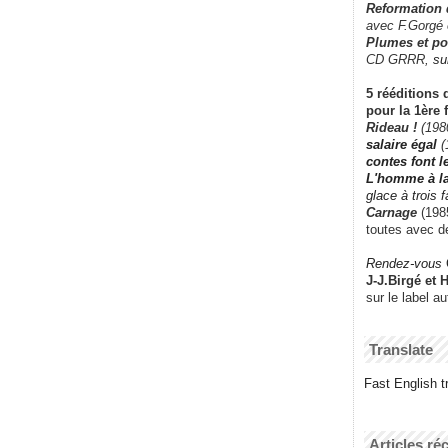
Reformation
avec F.Gorgé
Plumes et po
CD GRRR,
su
5 rééditions 
pour la 1ère 
Rideau !
(198
salaire égal
(
contes font 
L'homme à l
glace à trois 
Carnage
(1985
toutes avec d
Rendez-vous
J-J.Birgé et 
sur le label a
Translate
Fast English tr
Articles ré