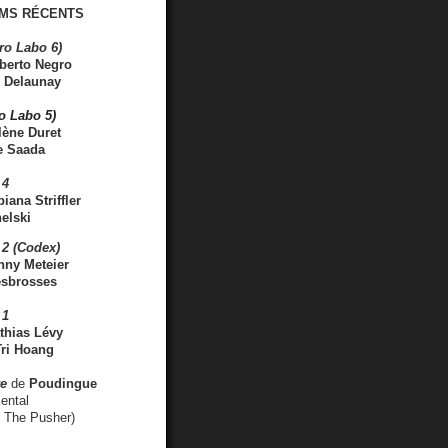
MS RÉCENTS
ro Labo 6)
berto Negro
 Delaunay
ro Labo 5)
lène Duret
e Saada
 4
iana Striffler
elski
2 (Codex)
nny Meteier
esbrosses
 1
thias Lévy
ri Hoang
ve
de
Poudingue
ental
. The Pusher)