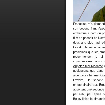
Françoise
m'a demandé
son second film,
Appe
embarqué à bord du po
film se passait en Nor
deux ans plus tard, el
Ciotat. De retour à ter
précisions que les emb
recommencer, je lui 
commentaires de son en
Appelez-moi Madame
e
adolescent, qui, dans 
aidé par sa femme. Co
Lowave), le second
extraordinaire aux Ét
apportent une seconde c
par alibi) peu après
Bellevilloise le dimanc