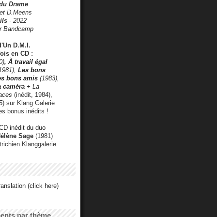
 du Drame
 et D.Meens
ils
- 2022
r Bandcamp
d'Un D.M.I.
fois en CD :
0)
,
À travail égal
1981),
Les bons
les bons amis
(1983),
a caméra
+ La
faces
(inédit, 1984),
) sur Klang Galerie
es bonus inédits !
CD inédit du duo
Hélène Sage
(1981)
utrichien Klanggalerie
anslation (click here)
cents par thème