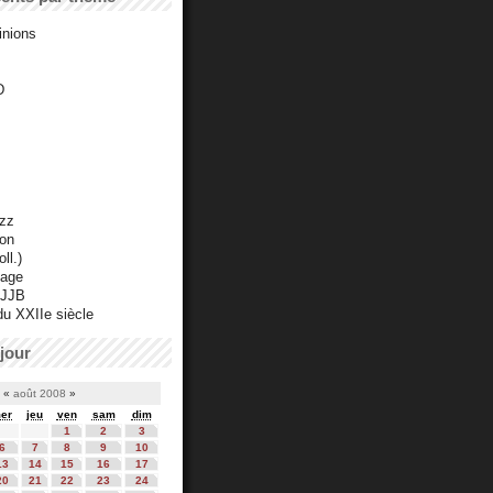
inions
D
azz
ton
ll.)
mage
 JJB
du XXIIe siècle
jour
«
août 2008
»
er
jeu
ven
sam
dim
1
2
3
6
7
8
9
10
13
14
15
16
17
20
21
22
23
24