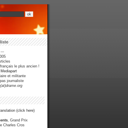
iste
---
005
ticles
rançais le plus ancien !
r Mediapart
ire et militante
pas journaliste
e(at)drame.org
anslation (click here)
ents
, Grand Prix
e Charles Cros