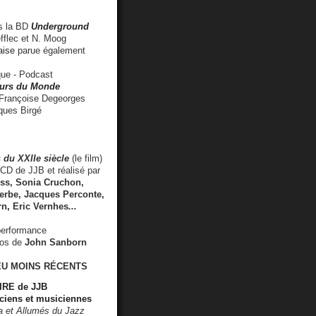
 la BD
Underground
fflec et N. Moog
aise
parue également
e - Podcast
rs du Monde
rançoise Degeorges
ues Birgé
 du XXIIe siècle
(le film)
CD de JJB et réalisé par
s, Sonia Cruchon,
rbe, Jacques Perconte,
rn
,
Eric Vernhes
...
performance
éos de
John Sanborn
EU MOINS RÉCENTS
RE de JJB
ciens et musiciennes
ra et Allumés du Jazz