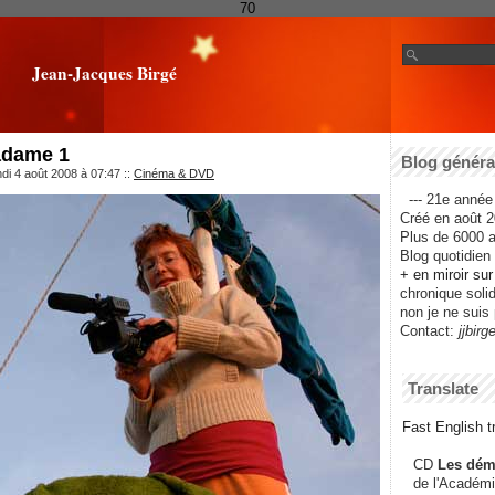
70
Jean-Jacques Birgé
adame 1
Blog général
ndi 4 août 2008 à 07:47
::
Cinéma & DVD
--- 21e année 
Créé en août 2
Plus de 6000 ar
Blog quotidien f
+ en miroir su
chronique solida
non je ne suis 
Contact:
jjbirg
Translate
Fast English tr
CD
Les dém
de l'Académi