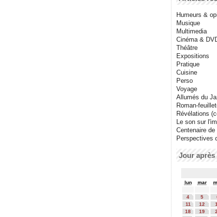
Humeurs & op
Musique
Multimedia
Cinéma & DV
Théâtre
Expositions
Pratique
Cuisine
Perso
Voyage
Allumés du J
Roman-feuille
Révélations (co
Le son sur l'i
Centenaire de
Perspectives 
Jour après 
lun
mar
m
4
5
11
12
18
19