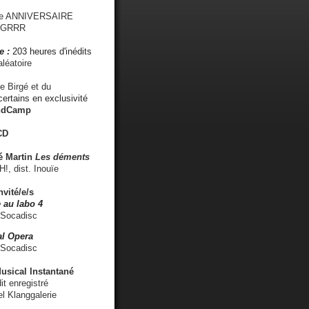
me ANNIVERSAIRE
s GRRR
e :
203 heures d'inédits
léatoire
e Birgé et du
ertains en exclusivité
ndCamp
CD
é
Martin
Les déments
 dist. Inouïe
nvité/e/s
 au labo 4
 Socadisc
l Opera
 Socadisc
sical Instantané
dit enregistré
el Klanggalerie