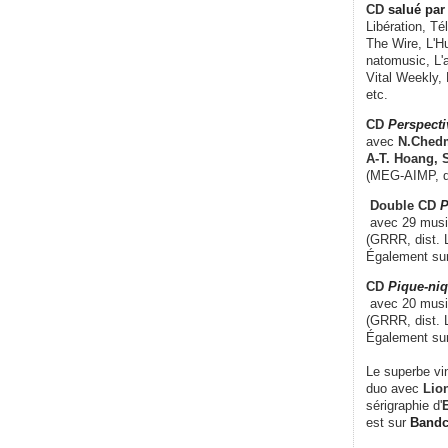
CD
salué par 
Libération, Té
The Wire, L'H
natomusic, L'a
Vital Weekly,
etc.
CD
Perspecti
avec
N.Chedm
A-T. Hoang, 
(MEG-AIMP, d
Double CD
P
avec 29 music
(GRRR, dist. L
Également su
CD
Pique-niq
avec 20 musi
(GRRR, dist. 
Également su
Le superbe vi
duo avec
Lion
sérigraphie d'
E
est sur
Band