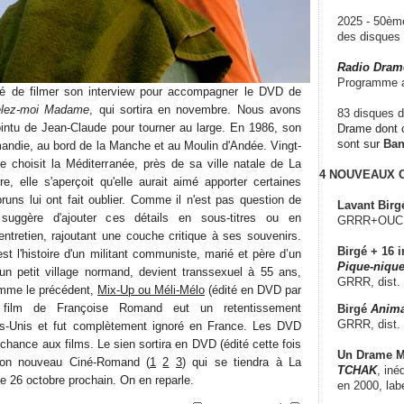
2025 - 50è
des disque
Radio Dram
Programme a
 de filmer son interview pour accompagner le DVD de
lez-moi Madame
, qui sortira en novembre. Nous avons
83 disques d
intu de Jean-Claude pour tourner au large. En 1986, son
Drame dont c
sont sur
Ba
mandie, au bord de la Manche et au Moulin d'Andée. Vingt-
le choisit la Méditerranée, près de sa ville natale de La
4 NOUVEAUX
re, elle s'aperçoit qu'elle aurait aimé apporter certaines
runs lui ont fait oublier. Comme il n'est pas question de
Lavant Birg
suggère d'ajouter ces détails en sous-titres ou en
GRRR+OUCH!,
tretien, rajoutant une couche critique à ses souvenirs.
Birgé + 16 i
st l'histoire d'un militant communiste, marié et père d’un
Pique-nique
un petit village normand, devient transsexuel à 55 ans,
GRRR, dist.
mme le précédent,
Mix-Up ou Méli-Mélo
(édité en DVD par
 film de Françoise Romand eut un retentissement
Birgé
Anima
GRRR, dist.
ats-Unis et fut complètement ignoré en France. Les DVD
hance aux films. Le sien sortira en DVD (édité cette fois
Un Drame Mu
 son nouveau Ciné-Romand (
1
2
3
) qui se tiendra à La
TCHAK
, iné
he 26 octobre prochain. On en reparle.
en 2000, lab