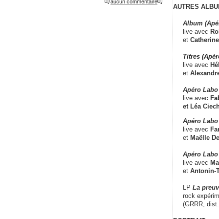
aucun commentaire
AUTRES ALBU
Album (Apé
live avec
Ro
et
Catherine
Titres (Apé
live avec
Hé
et
Alexandr
Apéro Labo
live avec
Fab
et
Léa Ciech
Apéro Labo 
live avec
Fa
et
Maëlle D
Apéro Labo
live avec
Ma
et
Antonin-T
LP
La preu
rock expérim
(GRRR, dist