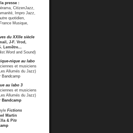
la presse :
lérama, CitizenJazz,
umanité, Impro Jazz,
utre quotidien,
 France Musique,
ves du XXIIe siècle
ail, J-F. Vrod,
S. Lemêtre
...
ist.Word and Sound)
ique-nique au labo
iennes et musiciens
es Allumés du Jazz)
r
Bandcamp
ue au labo 3
ciennes et musiciens
Les Allumés du Jazz)
r
Bandcamp
nyle
Fictions
el Martin
lla & Pitr
camp