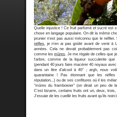
Quelle injustice ! Ce fruit parfumé et sucré es
chose en langage populaire. On dit la même c
prunier n'est pas aussi méconnu que le néflier. 
nèfles
, je n'en ai pas goûté avant de venir à 
années. Cela ne devait probablement pas coû
comme les
mûres
. Je me régale de celles que je
l'arbre, comme de la liqueur succulente que
(pendant 40 jours faire macérer 40 noyaux ave
dans un litre d'alcool à 40° ; argh, nous voi
quarantaine ! Pas étonnant que les nèfles
réputation...) ou de ses confitures où il les mé
"mûres du framboisier" (on dirait un peu de la
C'est bizarre, certains fruits ont un, deux, trois
J'essaie de les cueillir les fruits avant qu'ils noirc