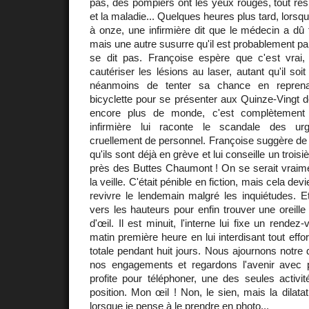
pas, des pompiers ont les yeux rouges, tout resp
et la maladie... Quelques heures plus tard, lorsqu
à onze, une infirmière dit que le médecin a dû f
mais une autre susurre qu'il est probablement pa
se dit pas. Françoise espère que c'est vrai, p
cautériser les lésions au laser, autant qu'il soi
néanmoins de tenter sa chance en repren
bicyclette pour se présenter aux Quinze-Vingt derr
encore plus de monde, c'est complètement 
infirmière lui raconte le scandale des u
cruellement de personnel. Françoise suggère de f
qu'ils sont déjà en grève et lui conseille un troisi
près des Buttes Chaumont ! On se serait vraime
la veille. C'était pénible en fiction, mais cela dev
revivre le lendemain malgré les inquiétudes. E
vers les hauteurs pour enfin trouver une oreille 
d'œil. Il est minuit, l'interne lui fixe un rende
matin première heure en lui interdisant tout effor
totale pendant huit jours. Nous ajournons notr
nos engagements et regardons l'avenir avec 
profite pour téléphoner, une des seules activi
position. Mon œil ! Non, le sien, mais la dilata
lorsque je pense à le prendre en photo...