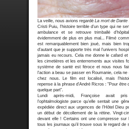
La veille, nous avions regardé
La mort de Dante
Cristi Puiu, l'histoire terrible d'un type qui ne s
ambulance et se retrouve trimballé d'hôpita
évidemment de plus en plus mal... Filmé comme
est remarquablement bien joué, mais bien tro
d'autant que je supporte très mal l'univers hospit
jamais eu recours. Cela me donne le cafard et 
les cimetières et les enterrements aux visites f
système de santé est féroce et nous nous fa
l'action a beau se passer en Roumanie, cela ne do
chez nous. Le film est localisé, mais l'histoi
repense à la phrase d'André Ricros : "Pour être de
quelque part".
Lundi après-midi, Françoise avait pri
l'ophtalmologiste parce qu'elle sentait une gêne
expédiée direct aux urgences de l'Hôtel Dieu po
un début de décollement de la rétine. Vingt-ci
devant elle ! Certains ont une compresse sur l
tous les journaux qu'il trouve sous le regard de