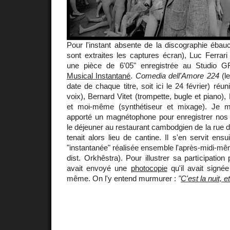
Pour l'instant absente de la discographie ébau
sont extraites les captures écran), Luc Ferrar
une pièce de 6'05" enregistrée au Studio
Musical Instantané
.
Comedia dell'Amore 224
(le
date de chaque titre, soit ici le 24 février) réun
voix), Bernard Vitet (trompette, bugle et piano),
et moi-même (synthétiseur et mixage). Je me
apporté un magnétophone pour enregistrer nos
le déjeuner au restaurant cambodgien de la rue 
tenait alors lieu de cantine. Il s'en servit ens
"instantanée" réalisée ensemble l'après-midi-m
dist. Orkhêstra). Pour illustrer sa participation 
avait envoyé une
photocopie
qu'il avait signé
même. On l'y entend murmurer :
"
C'est la nuit, e