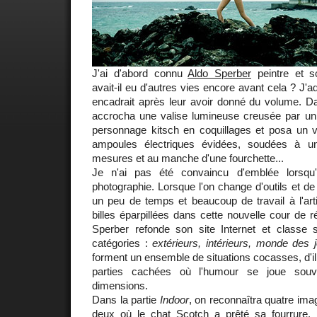
J'ai d'abord connu
Aldo Sperber
peintre et s
avait-il eu d'autres vies encore avant cela ? J'
encadrait après leur avoir donné du volume. Da
accrocha une valise lumineuse creusée par un p
personnage kitsch en coquillages et posa un 
ampoules électriques évidées, soudées à u
mesures et au manche d'une fourchette...
Je n'ai pas été convaincu d'emblée lorsqu
photographie. Lorsque l'on change d'outils et de 
un peu de temps et beaucoup de travail à l'art
billes éparpillées dans cette nouvelle cour de ré
Sperber refonde son site Internet et classe
catégories :
extérieurs, intérieurs, monde des j
forment un ensemble de situations cocasses, d'il
parties cachées où l'humour se joue souv
dimensions.
Dans la partie
Indoor
, on reconnaîtra quatre im
deux où le chat
Scotch
a prêté sa fourrure.