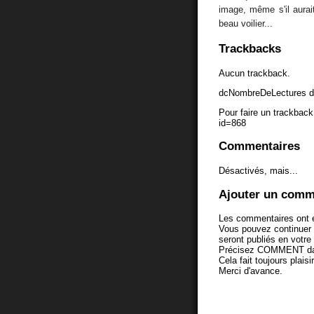
image, même s'il aura
beau voilier...
Trackbacks
Aucun trackback.
dcNombreDeLectures d
Pour faire un trackback 
id=868
Commentaires
Désactivés, mais...
Ajouter un comm
Les commentaires ont é
Vous pouvez continuer
seront publiés en votr
Précisez COMMENT dans 
Cela fait toujours plaisi
Merci d'avance.