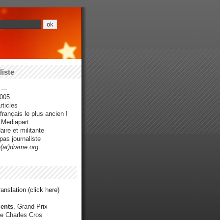
iste
---
005
ticles
rançais le plus ancien !
r Mediapart
ire et militante
pas journaliste
e(at)drame.org
anslation (click here)
ents
, Grand Prix
e Charles Cros