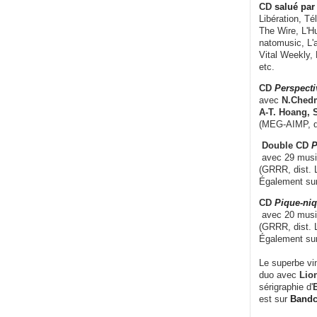
CD
salué par 
Libération, Té
The Wire, L'H
natomusic, L'a
Vital Weekly,
etc.
CD
Perspecti
avec
N.Chedm
A-T. Hoang, 
(MEG-AIMP, d
Double CD
P
avec 29 music
(GRRR, dist. L
Également su
CD
Pique-niq
avec 20 musi
(GRRR, dist. 
Également su
Le superbe vi
duo avec
Lion
sérigraphie d'
E
est sur
Band