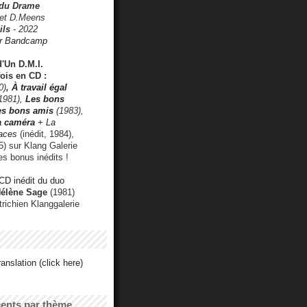
 du Drame
 et D.Meens
ils
- 2022
r Bandcamp
d'Un D.M.I.
fois en CD :
0)
,
À travail égal
1981),
Les bons
les bons amis
(1983),
a caméra
+ La
faces
(inédit, 1984),
) sur Klang Galerie
es bonus inédits !
CD inédit du duo
Hélène Sage
(1981)
utrichien Klanggalerie
anslation (click here)
cents par thème