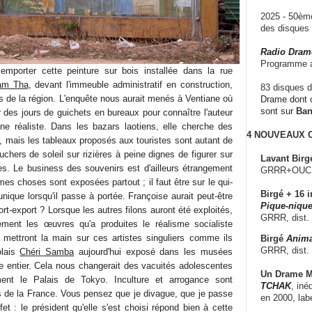
2025 - 50è
des disque
Radio Dram
Programme a
 emporter cette peinture sur bois installée dans la rue
am Tha
, devant l'immeuble administratif en construction,
83 disques d
as de la région. L'enquête nous aurait menés à Ventiane où
Drame dont c
sont sur
Ba
 des jours de guichets en bureaux pour connaître l'auteur
e réaliste. Dans les bazars laotiens, elle cherche des
4 NOUVEAUX
, mais les tableaux proposés aux touristes sont autant de
uchers de soleil sur rizières à peine dignes de figurer sur
Lavant Birg
es. Le business des souvenirs est d'ailleurs étrangement
GRRR+OUCH!,
es choses sont exposées partout ; il faut être sur le qui-
Birgé + 16 i
 unique lorsqu'il passe à portée. Françoise aurait peut-être
Pique-nique
rt-export ? Lorsque les autres filons auront été exploités,
GRRR, dist.
ement les œuvres qu'a produites le réalisme socialiste
s mettront la main sur ces artistes singuliers comme ils
Birgé
Anima
GRRR, dist.
olais
Chéri Samba
aujourd'hui exposé dans les musées
 entier. Cela nous changerait des vacuités adolescentes
Un Drame Mu
ment le Palais de Tokyo. Inculture et arrogance sont
TCHAK
, iné
 de la France. Vous pensez que je divague, que je passe
en 2000, lab
et : le président qu'elle s'est choisi répond bien à cette