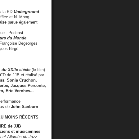
 la BD
Underground
fflec et N. Moog
aise
parue également
e - Podcast
rs du Monde
rançoise Degeorges
ues Birgé
 du XXIIe siècle
(le film)
CD de JJB et réalisé par
s, Sonia Cruchon,
rbe, Jacques Perconte,
rn
,
Eric Vernhes
...
performance
éos de
John Sanborn
EU MOINS RÉCENTS
RE de JJB
ciens et musiciennes
ra et Allumés du Jazz