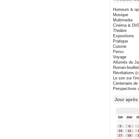
Humeurs & op
Musique
Multimedia
Cinéma & DV
Théâtre
Expositions
Pratique
Cuisine
Perso
Voyage
Allumés du J
Roman-feuille
Révélations (co
Le son sur l'i
Centenaire de
Perspectives 
Jour après 
lun
mar
m
3
4
10
11
17
18