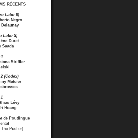
MS RÉCENTS
ro Labo 6)
berto Negro
 Delaunay
ro Labo 5)
lène Duret
e Saada
 4
iana Striffler
elski
2 (Codex)
nny Meteier
esbrosses
 1
thias Lévy
ri Hoang
ve
de
Poudingue
ental
. The Pusher)