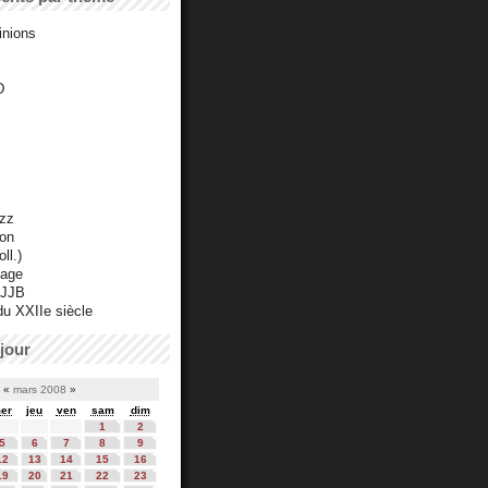
inions
D
azz
ton
ll.)
mage
 JJB
du XXIIe siècle
jour
«
mars 2008
»
er
jeu
ven
sam
dim
1
2
5
6
7
8
9
12
13
14
15
16
19
20
21
22
23