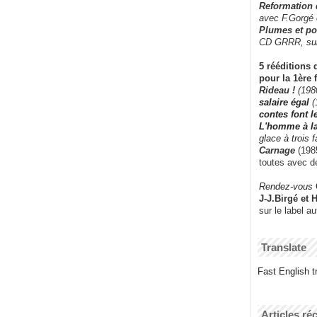
Reformation
avec F.Gorgé
Plumes et po
CD GRRR,
su
5 rééditions 
pour la 1ère 
Rideau !
(198
salaire égal
(
contes font 
L'homme à l
glace à trois 
Carnage
(1985
toutes avec d
Rendez-vous
J-J.Birgé et 
sur le label a
Translate
Fast English tr
Articles ré