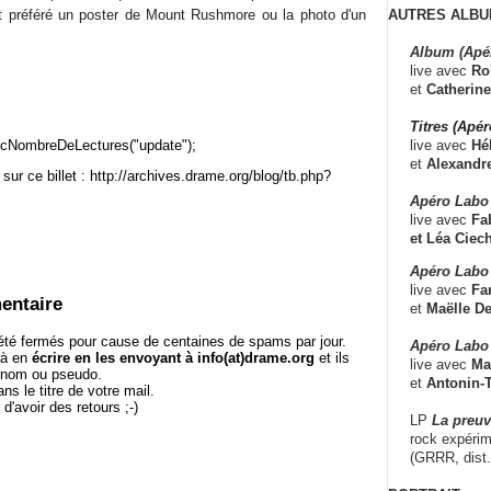
AUTRES ALBU
it préféré un poster de Mount Rushmore ou la photo d'un
Album (Apé
live avec
Ro
et
Catherine
Titres (Apé
live avec
Hé
cNombreDeLectures("update");
et
Alexandr
sur ce billet : http://archives.drame.org/blog/tb.php?
Apéro Labo
live avec
Fab
et
Léa Ciech
Apéro Labo 
live avec
Fa
entaire
et
Maëlle D
té fermés pour cause de centaines de spams par jour.
Apéro Labo
 à en
écrire en les envoyant à info(at)drame.org
et ils
live avec
Ma
e nom ou pseudo.
et
Antonin-T
le titre de votre mail.
r d'avoir des retours ;-)
LP
La preu
rock expérim
(GRRR, dist