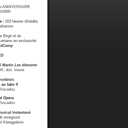
me ANNIVERSAIRE
s GRRR
e :
203 heures d'inédits
léatoire
e Birgé et du
ertains en exclusivité
ndCamp
CD
é
Martin
Les déments
 dist. Inouïe
nvité/e/s
 au labo 4
 Socadisc
l Opera
 Socadisc
sical Instantané
dit enregistré
el Klanggalerie