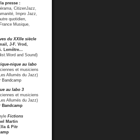
la presse :
lérama, CitizenJazz,
umanité, Impro Jazz,
utre quotidien,
 France Musique,
ves du XXIIe siècle
ail, J-F. Vrod,
S. Lemêtre
...
ist.Word and Sound)
ique-nique au labo
iennes et musiciens
es Allumés du Jazz)
r
Bandcamp
ue au labo 3
ciennes et musiciens
Les Allumés du Jazz)
r
Bandcamp
nyle
Fictions
el Martin
lla & Pitr
camp