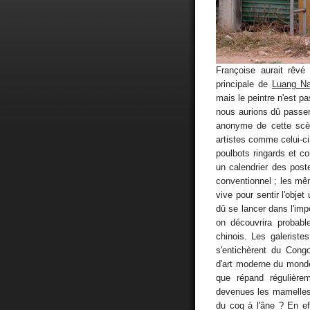
Françoise aurait rêvé
principale de
Luang N
mais le peintre n'est p
nous aurions dû passer
anonyme de cette scèn
artistes comme celui-ci
poulbots ringards et co
un calendrier des post
conventionnel ; les mêm
vive pour sentir l'objet
dû se lancer dans l'impo
on découvrira probabl
chinois. Les galeriste
s'entichèrent du Cong
d'art moderne du monde
que répand régulière
devenues les mamelles
du coq à l'âne ? En eff