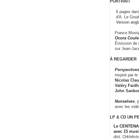
PORTRAIT
6 pages dans
d'A. Le Gouë
Version angl
France Musiqu
Ocora Couleu
Émission de F
sur Jean-Jacq
À REGARDER
Perspectives
inspiré par le 
Nicolas Claus
Valéry Faidhe
John Sanbo
Nonselves
, 
avec les vid
LP & CD
UN P
Le CENTENAI
avec 15 musi
dist. Orkhêst