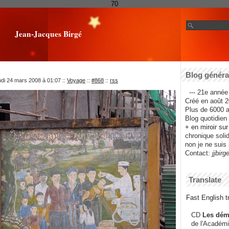
70
Jean-Jacques Birgé
Blog général
ndi 24 mars 2008 à 01:07
::
Voyage
::
#868
::
rss
--- 21e année 
Créé en août 2
Plus de 6000 ar
Blog quotidien f
+ en miroir su
chronique solida
non je ne suis 
Contact:
jjbirg
Translate
Fast English tr
CD
Les dém
de l'Académi