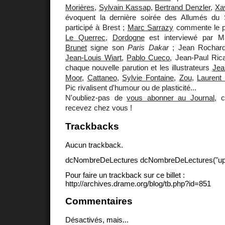
Morières
,
Sylvain Kassap
,
Bertrand Denzler
,
Xa
évoquent la dernière soirée des Allumés du S
participé à Brest ;
Marc Sarrazy
commente le pe
Le Querrec
,
Dordogne
est interviewé par M
Brunet
signe son
Paris Dakar
; Jean Rochard
Jean-Louis Wiart
,
Pablo Cueco
, Jean-Paul Ric
chaque nouvelle parution et les illustrateurs
Jea
Moor
,
Cattaneo
,
Sylvie Fontaine
,
Zou
,
Laurent
Pic rivalisent d'humour ou de plasticité...
N'oubliez-pas de
vous abonner au Journal
, c
recevez chez vous !
Trackbacks
Aucun trackback.
dcNombreDeLectures dcNombreDeLectures("upd
Pour faire un trackback sur ce billet :
http://archives.drame.org/blog/tb.php?id=851
Commentaires
Désactivés, mais...