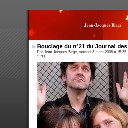
Jean-Jacques Birgé
Bouclage du n°21 du Journal des
Par Jean-Jacques Birgé, samedi 8 mars 2008 à 15:35
::
rss