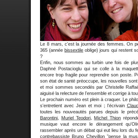
Le 8 mars, c'est la journée des femmes. On p
365 (année
bissextile
oblige) jours qui restent 
?
Enfin, nous sommes au turbin une fois de plus,
Daphné Postacioglu qui se colle à la maquett
encore trop fragile pour reprendre son poste. 
son état de santé préoccupe, les nouvelles son
et moi sommes secondés par Christelle Raffaëll
aiguisé la relecture de l'ensemble et corrige à to
Le prochain numéro est plein à craquer. Le phi
s'entretient avec Jean et moi ; l'écrivain
Clau
toutes les nouveautés parues depuis le pré
Barontini
,
Muriel Teodori
,
Michel Thion
réponde
musique vaut encore le dérangement qu'Oli
rassembler après un débat qui eut lieu lors du fe
contrebassiste
Bruno Chevillon
"pense la musi