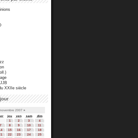
inions
D
azz
ton
ll.)
mage
 JJB
du XXIIe siècle
jour
novembre 2007
»
er
jeu
ven
sam
dim
1
2
3
4
7
8
9
10
11
14
15
16
17
18
21
22
23
24
25