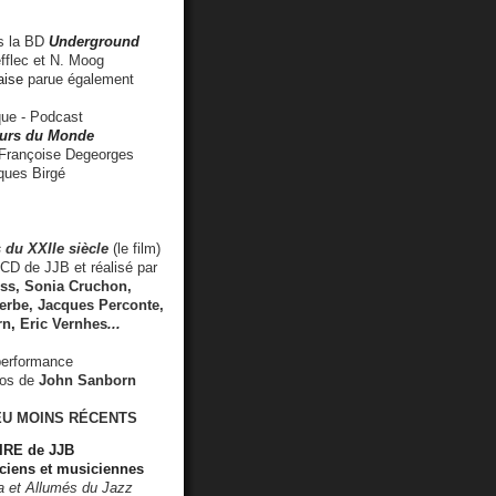
 la BD
Underground
fflec et N. Moog
aise
parue également
e - Podcast
rs du Monde
rançoise Degeorges
ues Birgé
 du XXIIe siècle
(le film)
CD de JJB et réalisé par
s, Sonia Cruchon,
rbe, Jacques Perconte,
rn
,
Eric Vernhes
...
performance
éos de
John Sanborn
EU MOINS RÉCENTS
RE de JJB
ciens et musiciennes
ra et Allumés du Jazz