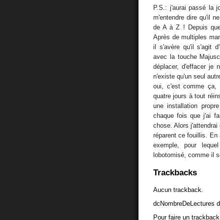
P.S.: j'aurai passé la
m'entendre dire qu'il ne
de A à Z ! Depuis que
Après de multiples man
il s'avère qu'il s'agit 
avec la touche Majusc
déplacer, d'effacer je 
n'existe qu'un seul autr
oui, c'est comme ça, l
quatre jours à tout réin
une installation propr
chaque fois que j'ai f
chose. Alors j'attendrai
réparent ce fouillis. E
exemple, pour lequel
lobotomisé, comme il se
Trackbacks
Aucun trackback.
dcNombreDeLectures d
Pour faire un trackback 