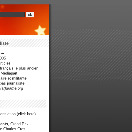
iste
---
005
ticles
rançais le plus ancien !
r Mediapart
ire et militante
pas journaliste
e(at)drame.org
anslation (click here)
ents
, Grand Prix
e Charles Cros