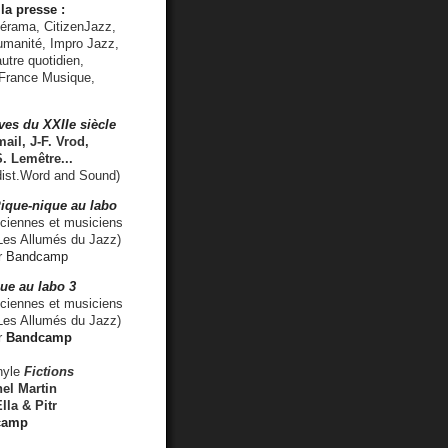
la presse :
lérama, CitizenJazz,
umanité, Impro Jazz,
utre quotidien,
 France Musique,
ves du XXIIe siècle
ail, J-F. Vrod,
S. Lemêtre
...
ist.Word and Sound)
ique-nique au labo
iennes et musiciens
es Allumés du Jazz)
r
Bandcamp
ue au labo 3
ciennes et musiciens
Les Allumés du Jazz)
r
Bandcamp
nyle
Fictions
el Martin
lla & Pitr
camp