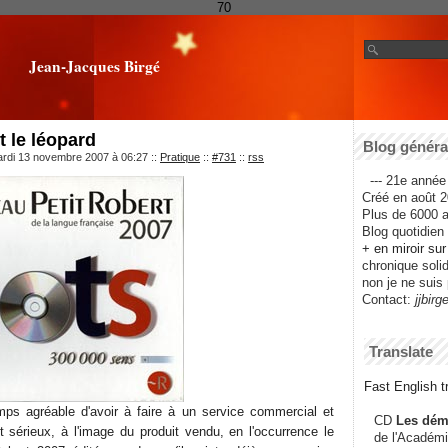
70
Jean-Jacques Birgé
t le léopard
Blog général
ardi 13 novembre 2007 à 06:27
::
Pratique
::
#731
::
rss
--- 21e année 
Créé en août 2
Plus de 6000 ar
Blog quotidien f
+ en miroir su
chronique solida
non je ne suis 
Contact:
jjbirg
Translate
Fast English tr
mps agréable d'avoir à faire à un service commercial et
CD
Les dém
 sérieux, à l'image du produit vendu, en l'occurrence le
de l'Académi