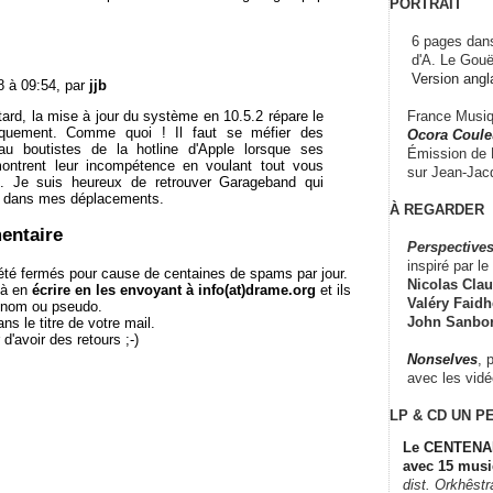
PORTRAIT
6 pages dans
d'A. Le Gouë
Version angl
8 à 09:54, par
jjb
France Musiqu
tard, la mise à jour du système en 10.5.2 répare le
tiquement. Comme quoi ! Il faut se méfier des
Ocora Couleu
'au boutistes de la hotline d'Apple lorsque ses
Émission de F
ontrent leur incompétence en voulant tout vous
sur Jean-Jacq
er... Je suis heureux de retrouver Garageband qui
le dans mes déplacements.
À REGARDER
entaire
Perspectives
inspiré par le 
té fermés pour cause de centaines de spams par jour.
Nicolas Claus
 à en
écrire en les envoyant à info(at)drame.org
et ils
Valéry Faidhe
e nom ou pseudo.
John Sanbo
le titre de votre mail.
r d'avoir des retours ;-)
Nonselves
, 
avec les vid
LP & CD
UN P
Le CENTENAI
avec 15 musi
dist. Orkhêst