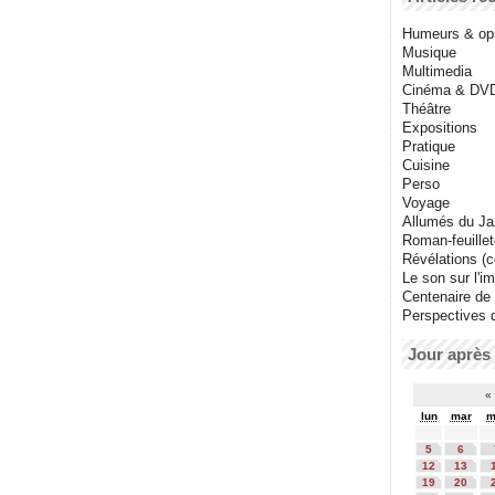
Humeurs & op
Musique
Multimedia
Cinéma & DV
Théâtre
Expositions
Pratique
Cuisine
Perso
Voyage
Allumés du J
Roman-feuille
Révélations (co
Le son sur l'i
Centenaire de
Perspectives 
Jour après 
«
lun
mar
m
5
6
12
13
19
20