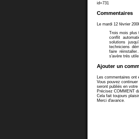
id=731
Commentaires
Le mardi 12 février 200
Trois mois plus 
conflit automa
solutions jusqu
techniciens dém
faire réinstall
s'avère très uti
Ajouter un comm
Les commentaires ont é
Vous pouvez continuer
seront publiés en votr
Précisez COMMENT dans 
Cela fait toujours plaisi
Merci d'avance.