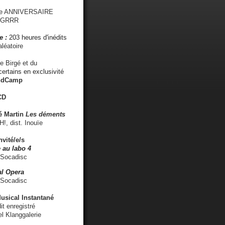
me ANNIVERSAIRE
s GRRR
e :
203 heures d'inédits
léatoire
e Birgé et du
ertains en exclusivité
ndCamp
CD
é
Martin
Les déments
 dist. Inouïe
nvité/e/s
 au labo 4
 Socadisc
l Opera
 Socadisc
sical Instantané
dit enregistré
el Klanggalerie