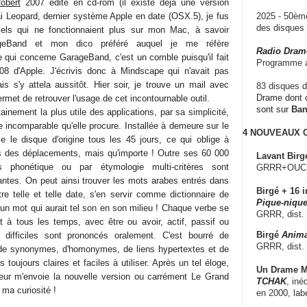
obert
2007 édité en cd-rom (il existe déjà une version
lai Leopard, dernier système Apple en date (OSX.5), je fus
2025 - 50è
des disque
iciels qui ne fonctionnaient plus sur mon Mac, à savoir
ageBand et mon dico préféré auquel je me réfère
Radio Dram
 qui concerne GarageBand, c'est un comble puisqu'il fait
Programme a
fe08 d'Apple. J'écrivis donc à Mindscape qui n'avait pas
is s'y attela aussitôt. Hier soir, je trouve un mail avec
83 disques d
Drame dont c
ermet de retrouver l'usage de cet incontournable outil.
sont sur
Ba
ainement la plus utile des applications, par sa simplicité,
de incomparable qu'elle procure. Installée à demeure sur le
4 NOUVEAUX
me le disque d'origine tous les 45 jours, ce qui oblige à
rs des déplacements, mais qu'importe ! Outre ses 60 000
Lavant Birg
s phonétique ou par étymologie multi-critères sont
GRRR+OUCH!,
ntes. On peut ainsi trouver les mots arabes entrés dans
Birgé + 16 i
re telle et telle date, s'en servir comme dictionnaire de
Pique-nique
un mot qui aurait tel son en son milieu ! Chaque verbe se
GRRR, dist.
nt à tous les temps, avec être ou avoir, actif, passif ou
Birgé
Anima
difficiles sont prononcés oralement. C'est bourré de
GRRR, dist.
, de synonymes, d'homonymes, de liens hypertextes et de
 toujours claires et faciles à utiliser. Après un tel éloge,
Un Drame Mu
diteur m'envoie la nouvelle version ou carrément Le Grand
TCHAK
, iné
 ma curiosité !
en 2000, lab