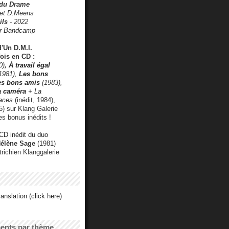
 du Drame
 et D.Meens
ils
- 2022
r Bandcamp
d'Un D.M.I.
fois en CD :
0)
,
À travail égal
1981),
Les bons
les bons amis
(1983),
a caméra
+ La
faces
(inédit, 1984),
) sur Klang Galerie
es bonus inédits !
CD inédit du duo
Hélène Sage
(1981)
utrichien Klanggalerie
anslation (click here)
cents par thème