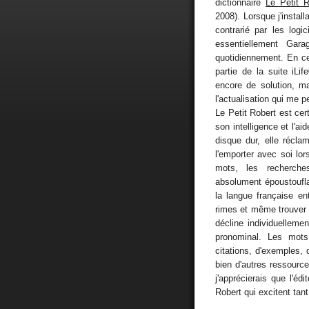
dictionnaire
Le Petit R
2008). Lorsque j'instal
contrarié par les log
essentiellement Gar
quotidiennement. En ce
partie de la suite iLi
encore de solution, ma
l'actualisation qui me p
Le Petit Robert est cert
son intelligence et l'ai
disque dur, elle récla
l'emporter avec soi lo
mots, les recherche
absolument époustoufla
la langue française ent
rimes et même trouver 
décline individuelleme
pronominal. Les mots 
citations, d'exemples
bien d'autres ressources
j'apprécierais que l'é
Robert qui excitent tant