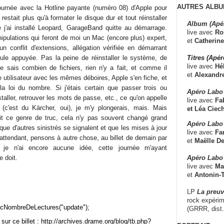
AUTRES ALBU
 journée avec la Hotline payante (numéro 08) d'Apple pour
 restait plus qu'à formater le disque dur et tout réinstaller
Album (Apé
 j'ai installé Leopard, GarageBand quitte au démarrage.
live avec
Ro
ipulations qui feront de moi un Mac (encore plus) expert,
et
Catherine
d'un conflit d'extensions, allégation vérifiée en démarrant
Titres (Apé
ule appuyée. Pas la peine de réinstaller le système, de
live avec
Hé
ne sais combien de fichiers, rien n'y a fait, et comme il
et
Alexandr
e utilisateur avec les mêmes déboires, Apple s'en fiche, et
a loi du nombre. Si j'étais certain que passer trois ou
Apéro Labo
staller, retrouver les mots de passe, etc., ce qu'on appelle
live avec
Fab
e (c'est du Kärcher, oui), je m'y plongerais, mais. Mais
et
Léa Ciech
ait ce genre de truc, cela n'y pas souvent changé grand
Apéro Labo 
 que d'autres sinistrés se signalent et que les mises à jour
live avec
Fa
n attendant, pensons à autre chose, au billet de demain par
et
Maëlle D
 je n'ai encore aucune idée, cette journée m'ayant
Apéro Labo
 doit.
live avec
Ma
et
Antonin-T
LP
La preu
rock expérim
cNombreDeLectures("update");
(GRRR, dist
sur ce billet : http://archives.drame.org/blog/tb.php?