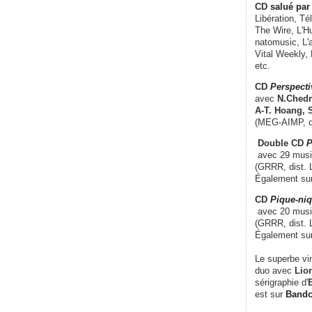
CD
salué par 
Libération, Té
The Wire, L'H
natomusic, L'a
Vital Weekly,
etc.
CD
Perspecti
avec
N.Chedm
A-T. Hoang, 
(MEG-AIMP, d
Double CD
P
avec 29 music
(GRRR, dist. L
Également su
CD
Pique-niq
avec 20 musi
(GRRR, dist. 
Également su
Le superbe vi
duo avec
Lion
sérigraphie d'
E
est sur
Band