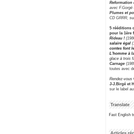
Reformation
avec F.Gorgé
Plumes et po
CD GRRR,
su
5 rééditions 
pour la 1ère 
Rideau !
(198
salaire égal
(
contes font 
L'homme à l
glace à trois 
Carnage
(1985
toutes avec d
Rendez-vous
J-J.Birgé et 
sur le label a
Translate
Fast English tr
Articles ré