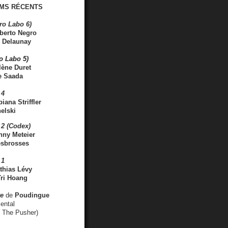
MS RÉCENTS
ro Labo 6)
berto Negro
 Delaunay
ro Labo 5)
lène Duret
e Saada
 4
iana Striffler
elski
2 (Codex)
nny Meteier
esbrosses
 1
thias Lévy
ri Hoang
ve
de
Poudingue
ental
. The Pusher)