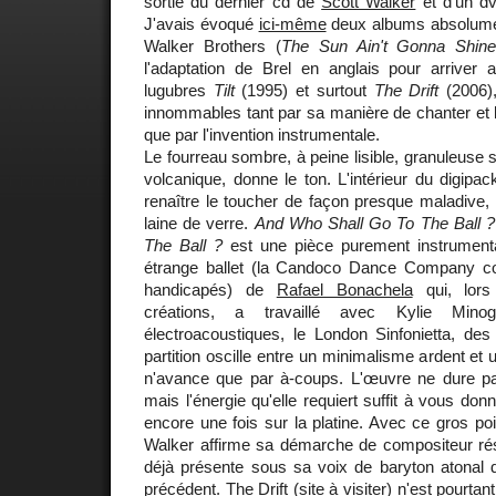
sortie du dernier cd de
Scott Walker
et d'un dv
J'avais évoqué
ici-même
deux albums absolumen
Walker Brothers (
The Sun Ain't Gonna Shin
l'adaptation de Brel en anglais pour arriver a
lugubres
Tilt
(1995) et surtout
The Drift
(2006),
innommables tant par sa manière de chanter et l
que par l'invention instrumentale.
Le fourreau sombre, à peine lisible, granuleuse s
volcanique, donne le ton. L'intérieur du digipac
renaître le toucher de façon presque maladive
laine de verre.
And Who Shall Go To The Ball ?
The Ball ?
est une pièce purement instrumen
étrange ballet (la Candoco Dance Company 
handicapés) de
Rafael Bonachela
qui, lors
créations, a travaillé avec Kylie Min
électroacoustiques, le London Sinfonietta, des
partition oscille entre un minimalisme ardent et
n'avance que par à-coups. L'œuvre ne dure p
mais l'énergie qu'elle requiert suffit à vous don
encore une fois sur la platine. Avec ce gros poin
Walker affirme sa démarche de compositeur r
déjà présente sous sa voix de baryton atonal
précédent.
The Drift
(site à visiter) n'est pourta