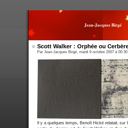
Jean-Jacques Birgé
Scott Walker : Orphée ou Cerbèr
Par Jean-Jacques Birgé, mardi 9 octobre 2007 à 00:3
Il y a quelques temps, Benoît Hické relatait, sur 