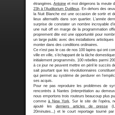
étrangères.
Antoine
et moi dirigerons la meute 
23h à l'Auditorium Dutilleux
. En dehors des œuv
la Nuit Blanche est une occasion de sortir et d
lieux alternatifs dans son quartier. L'année der
surprise de constater un nombre incroyable d'ini
une nuit off en marge de la programmation offic
proprement dite est une opportunité pour nombr
un large public avec des installations artistiques 
monter dans des conditions ordinaires.
Ce n'est pas le cas de nos 100 lapins qui ont 
ville en ville, s'échappant de la tâche domestique 
initialement programmés. 100 rebelles parmi 2
à ce jour ne peuvent mettre en péril le succès d
sait pourtant que les révolutionnaires constitu
qui permet au système de perdurer en l'empêc
ses acquis.
Pour ne pas reproduire les problèmes de sy
rencontrés à Nantes (interprétation au demeuran
nous emportons trois routeurs beaucoup plus pu
comme
à New York
. Sur le site de l'opéra
ajouté les
derniers articles de presse
(Le
20minutes...) et le court reportage tourné pa