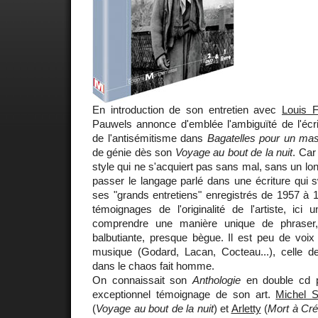
En introduction de son entretien avec
Louis F
Pauwels annonce d'emblée l'ambiguïté de l'écri
de l'antisémitisme dans
Bagatelles pour un ma
de génie dès son
Voyage au bout de la nuit
. Car 
style qui ne s'acquiert pas sans mal, sans un long 
passer le langage parlé dans une écriture qui sw
ses "grands entretiens" enregistrés de 1957 à 
témoignages de l'originalité de l'artiste, ici
comprendre une manière unique de phraser,
balbutiante, presque bègue. Il est peu de voix
musique (Godard, Lacan, Cocteau...), celle d
dans le chaos fait homme.
On connaissait son
Anthologie
en double cd 
exceptionnel témoignage de son art.
Michel 
(
Voyage au bout de la nuit
) et
Arletty
(
Mort à Cré