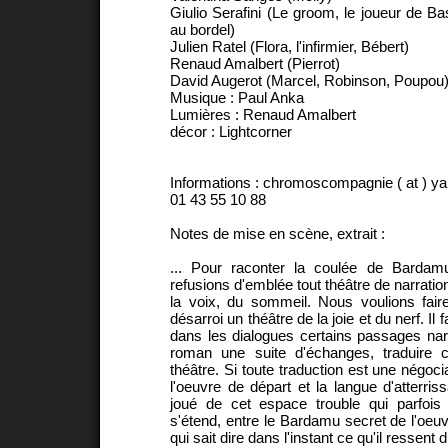
Giulio Serafini (Le groom, le joueur de Ba
au bordel)
Julien Ratel (Flora, l'infirmier, Bébert)
Renaud Amalbert (Pierrot)
David Augerot (Marcel, Robinson, Poupou
Musique : Paul Anka
Lumières : Renaud Amalbert
décor : Lightcorner
Informations : chromoscompagnie ( at ) ya
01 43 55 10 88
Notes de mise en scène, extrait :
... Pour raconter la coulée de Barda
refusions d'emblée tout théâtre de narratio
la voix, du sommeil. Nous voulions fair
désarroi un théâtre de la joie et du nerf. Il fa
dans les dialogues certains passages narra
roman une suite d'échanges, traduire 
théâtre. Si toute traduction est une négoci
l'oeuvre de départ et la langue d'atterri
joué de cet espace trouble qui parfois 
s'étend, entre le Bardamu secret de l'oeu
qui sait dire dans l'instant ce qu'il ressent