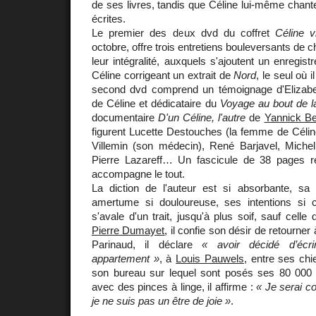
de ses livres, tandis que Céline lui-même chant
écrites.
Le premier des deux dvd du coffret
Céline v
octobre, offre trois entretiens bouleversants de
leur intégralité, auxquels s'ajoutent un enregis
Céline corrigeant un extrait de
Nord
, le seul où i
second dvd comprend un témoignage d'Elizabe
de Céline et dédicataire du
Voyage au bout de la
documentaire
D'un Céline, l'autre
de
Yannick Be
figurent Lucette Destouches (la femme de Célin
Villemin (son médecin), René Barjavel, Michel
Pierre Lazareff… Un fascicule de 38 pages r
accompagne le tout.
La diction de l'auteur est si absorbante, sa 
amertume si douloureuse, ses intentions si c
s'avale d'un trait, jusqu'à plus soif, sauf celle d
Pierre Dumayet
, il confie son désir de retourne
Parinaud, il déclare
« avoir décidé d’écr
appartement »
, à
Louis Pauwels
, entre ses chi
son bureau sur lequel sont posés ses 80 000 fe
avec des pinces à linge, il affirme :
« Je serai c
je ne suis pas un être de joie »
.