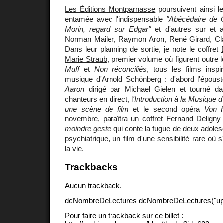
Les Éditions Montparnasse
poursuivent ainsi le
entamée avec l'indispensable
"Abécédaire de G
Morin, regard sur Edgar"
et d'autres sur et a
Norman Mailer, Raymon Aron, René Girard, Cla
Dans leur planning de sortie, je note le coffret
Marie Straub
, premier volume où figurent outre
Muff
et
Non réconciliés
, tous les films inspi
musique d'Arnold Schönberg : d'abord l'épous
Aaron
dirigé par Michael Gielen et tourné da
chanteurs en direct, l
'Introduction à la Musique
une scène de film
et le second opéra
Von 
novembre, paraîtra un coffret
Fernand Deligny
moindre geste
qui conte la fugue de deux adoles
psychiatrique, un film d'une sensibilité rare où s
la vie.
Trackbacks
Aucun trackback.
dcNombreDeLectures dcNombreDeLectures("upd
Pour faire un trackback sur ce billet :