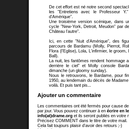
De cet effort est né notre second spectacl
les "Entretiens avec le Professeur Y.
d'Amérique".
Une troisième version scénique, dans u
cycle "New-York, Detroit, Meudon" par de
Château l'autre".
Ici, en cette "Nuit d'Amérique", des figu
parcours de Bardamu (Molly, Pierrot, Ro
Flora (l'Eglise), Lola, L'infirmier, le groom
Ball).
La nuit, les fantômes rendent hommage au
derrière le ciel" et Molly console Bard
dimanche (un gloomy sunday).
Nous le retrouvons, le Bardame, pour fi
1950, au lendemain du décès de Madame 
voilà. Et puis tant pis...
Ajouter un commentaire
Les commentaires ont été fermés pour cause d
par jour. Vous pouvez continuer à en
écrire en l
info(at)drame.org
et ils seront publiés en votr
Précisez COMMENT dans le titre de votre mail.
Cela fait toujours plaisir d'avoir des retours ;-)