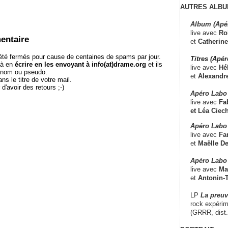
AUTRES ALBU
Album (Apé
live avec
Ro
entaire
et
Catherine
té fermés pour cause de centaines de spams par jour.
Titres (Apé
 à en
écrire en les envoyant à info(at)drame.org
et ils
live avec
Hé
e nom ou pseudo.
et
Alexandr
le titre de votre mail.
r d'avoir des retours ;-)
Apéro Labo
live avec
Fab
et
Léa Ciech
Apéro Labo 
live avec
Fa
et
Maëlle D
Apéro Labo
live avec
Ma
et
Antonin-T
LP
La preu
rock expérim
(GRRR, dist