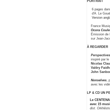
PORTRAIT
6 pages dans
d'A. Le Gouë
Version angl
France Musiqu
Ocora Couleu
Émission de F
sur Jean-Jacq
À REGARDER
Perspectives
inspiré par le 
Nicolas Claus
Valéry Faidhe
John Sanbo
Nonselves
, 
avec les vid
LP & CD
UN P
Le CENTENAI
avec 15 musi
dist. Orkhêst