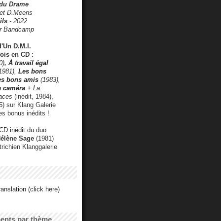
 du Drame
 et D.Meens
ils
- 2022
r Bandcamp
d'Un D.M.I.
fois en CD :
0)
,
À travail égal
1981),
Les bons
les bons amis
(1983),
a caméra
+ La
faces
(inédit, 1984),
) sur Klang Galerie
es bonus inédits !
CD inédit du duo
Hélène Sage
(1981)
utrichien Klanggalerie
anslation (click here)
cents par thème