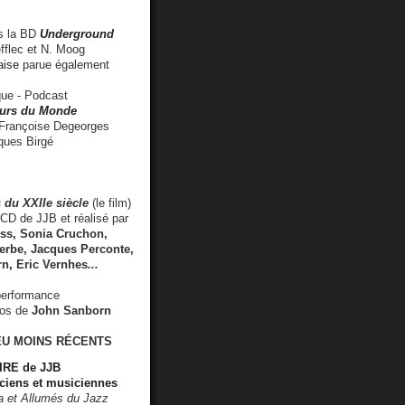
 la BD
Underground
fflec et N. Moog
aise
parue également
e - Podcast
rs du Monde
rançoise Degeorges
ues Birgé
 du XXIIe siècle
(le film)
CD de JJB et réalisé par
s, Sonia Cruchon,
rbe, Jacques Perconte,
rn
,
Eric Vernhes
...
performance
éos de
John Sanborn
EU MOINS RÉCENTS
RE de JJB
ciens et musiciennes
ra et Allumés du Jazz