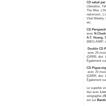
CD
salué par 
Libération, Té
The Wire, L'H
natomusic, L'a
Vital Weekly,
etc.
CD
Perspecti
avec
N.Chedm
A-T. Hoang, 
(MEG-AIMP, d
Double CD
P
avec 29 music
(GRRR, dist. L
Également su
CD
Pique-niq
avec 20 musi
(GRRR, dist. 
Également su
Le superbe vi
duo avec
Lion
sérigraphie d'
E
est sur
Band