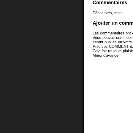
Commentaires
Désactivés, mais...
Ajouter un comm
Les commentaires ont é
Vous pouvez continuer
seront publiés en votr
Précisez COMMENT dans 
Cela fait toujours plaisi
Merci d'avance.