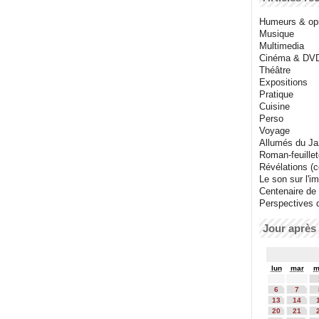
Humeurs & op
Musique
Multimedia
Cinéma & DV
Théâtre
Expositions
Pratique
Cuisine
Perso
Voyage
Allumés du J
Roman-feuille
Révélations (co
Le son sur l'i
Centenaire de
Perspectives 
Jour après 
lun
mar
m
6
7
13
14
20
21