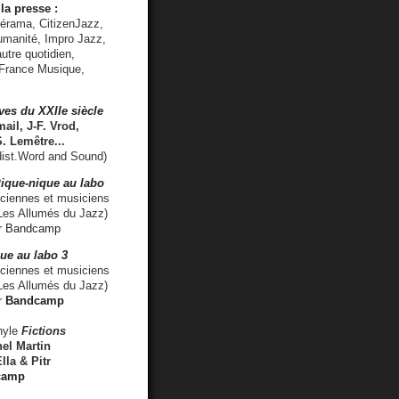
la presse :
lérama, CitizenJazz,
umanité, Impro Jazz,
utre quotidien,
 France Musique,
ves du XXIIe siècle
ail, J-F. Vrod,
S. Lemêtre
...
ist.Word and Sound)
ique-nique au labo
iennes et musiciens
es Allumés du Jazz)
r
Bandcamp
ue au labo 3
ciennes et musiciens
Les Allumés du Jazz)
r
Bandcamp
nyle
Fictions
el Martin
lla & Pitr
camp