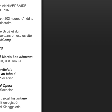
me ANNIVERSAIRE
s GRRR
e :
203 heures d'inédits
léatoire
e Birgé et du
ertains en exclusivité
ndCamp
CD
é
Martin
Les déments
 dist. Inouïe
nvité/e/s
 au labo 4
 Socadisc
l Opera
 Socadisc
sical Instantané
dit enregistré
el Klanggalerie