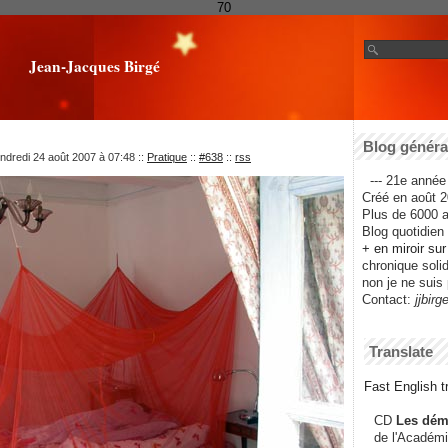
70
Jean-Jacques Birgé
Blog général
ndredi 24 août 2007 à 07:48
::
Pratique
::
#638
::
rss
--- 21e année 
Créé en août 2
Plus de 6000 ar
Blog quotidien f
+ en miroir su
chronique solida
non je ne suis 
Contact:
jjbirg
Translate
Fast English tr
CD
Les dém
de l'Académi