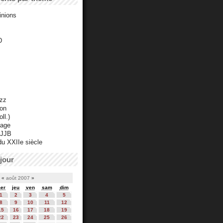
inions
D
azz
ton
ll.)
mage
 JJB
du XXIIe siècle
jour
«
août 2007
»
er
jeu
ven
sam
dim
1
2
3
4
5
8
9
10
11
12
15
16
17
18
19
22
23
24
25
26