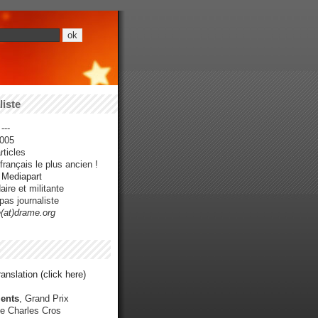
iste
---
005
ticles
rançais le plus ancien !
r Mediapart
ire et militante
pas journaliste
e(at)drame.org
anslation (click here)
ents
, Grand Prix
e Charles Cros