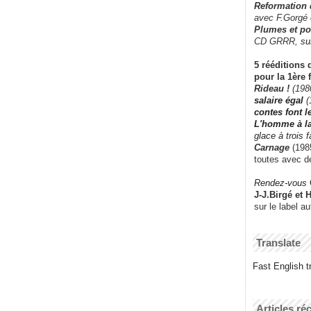
Reformation
avec F.Gorgé
Plumes et po
CD GRRR,
su
5 rééditions 
pour la 1ère 
Rideau !
(198
salaire égal
(
contes font 
L'homme à l
glace à trois 
Carnage
(1985
toutes avec d
Rendez-vous
J-J.Birgé et 
sur le label a
Translate
Fast English tr
Articles ré