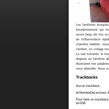
Les fantômes évoqués l
bourdonnement qui nou
avons beau dix fois scr
de l'inflammation épi
chambre habitée, nous 
vénitien, un voilage r
La nuit suivante, le le
deguisé en fantôme ab
illustraient nos palabre
nous atteindre. Nous 
Trackbacks
Aucun trackback.
dcNombreDeLectures d
Pour faire un trackback 
id=638