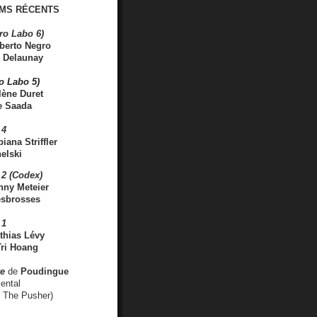
MS RÉCENTS
ro Labo 6)
berto Negro
 Delaunay
ro Labo 5)
lène Duret
e Saada
 4
iana Striffler
elski
2 (Codex)
nny Meteier
esbrosses
 1
thias Lévy
ri Hoang
ve
de
Poudingue
ental
. The Pusher)