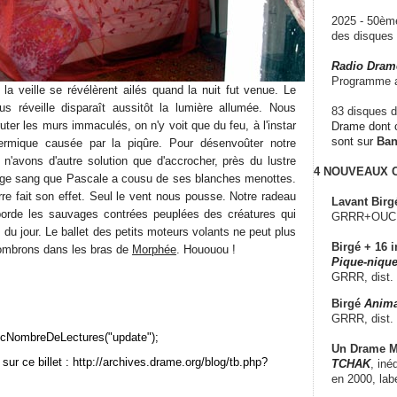
2025 - 50è
des disque
Radio Dram
Programme a
a veille se révélèrent ailés quand la nuit fut venue. Le
s réveille disparaît aussitôt la lumière allumée. Nous
83 disques d
uter les murs immaculés, on n'y voit que du feu, à l'instar
Drame dont c
sont sur
Ba
dermique causée par la piqûre. Pour désenvoûter notre
n'avons d'autre solution que d'accrocher, près du lustre
4 NOUVEAUX
ouge sang que Pascale a cousu de ses blanches menottes.
urre fait son effet. Seul le vent nous pousse. Notre radeau
Lavant Birg
orde les sauvages contrées peuplées des créatures qui
GRRR+OUCH!,
s du jour. Le ballet des petits moteurs volants ne peut plus
Birgé + 16 i
sombrons dans les bras de
Morphée
. Hououou !
Pique-nique
GRRR, dist.
Birgé
Anima
GRRR, dist.
cNombreDeLectures("update");
Un Drame Mu
sur ce billet : http://archives.drame.org/blog/tb.php?
TCHAK
, iné
en 2000, lab