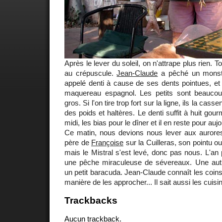
Après le lever du soleil, on n'attrape plus rien. 
au crépuscule.
Jean-Claude
a pêché un monstr
appelé denti à cause de ses dents pointues, et
maquereau espagnol. Les petits sont beaucou
gros. Si l'on tire trop fort sur la ligne, ils la cassen
des poids et haltères. Le denti suffit à huit go
midi, les bias pour le dîner et il en reste pour aujo
Ce matin, nous devions nous lever aux auror
père de
Françoise
sur la Cuilleras, son pointu ou
mais le Mistral s'est levé, donc pas nous. L'an 
une pêche miraculeuse de sévereaux. Une autre 
un petit baracuda. Jean-Claude connaît les coi
manière de les approcher... Il sait aussi les cuisin
Trackbacks
Aucun trackback.