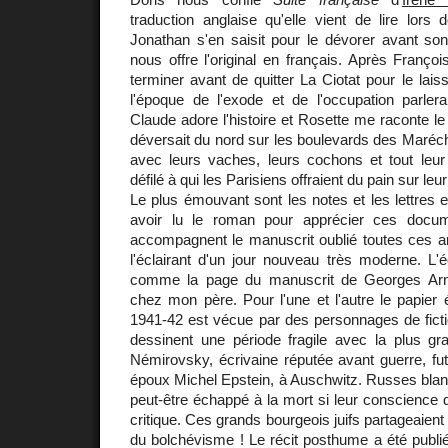
traduction anglaise qu'elle vient de lire lors
Jonathan s'en saisit pour le dévorer avant so
nous offre l'original en français. Après Franço
terminer avant de quitter La Ciotat pour le lais
l'époque de l'exode et de l'occupation parler
Claude adore l'histoire et Rosette me raconte le 
déversait du nord sur les boulevards des Maréc
avec leurs vaches, leurs cochons et tout leur
défilé à qui les Parisiens offraient du pain sur le
Le plus émouvant sont les notes et les lettres e
avoir lu le roman pour apprécier ces docum
accompagnent le manuscrit oublié toutes ces a
l'éclairant d'un jour nouveau très moderne. L'éc
comme la page du manuscrit de Georges Arna
chez mon père. Pour l'une et l'autre le papier ét
1941-42 est vécue par des personnages de fiction
dessinent une période fragile avec la plus gra
Némirovsky, écrivaine réputée avant guerre, f
époux Michel Epstein, à Auschwitz. Russes blanc
peut-être échappé à la mort si leur conscience d
critique. Ces grands bourgeois juifs partageaient
du bolchévisme ! Le récit posthume a été publi