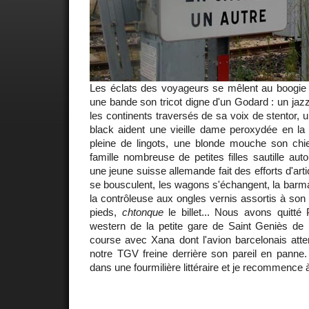
Les éclats des voyageurs se mêlent au boogie w
une bande son tricot digne d'un Godard : un ja
les continents traversés de sa voix de stentor, u
black aident une vieille dame peroxydée en la 
pleine de lingots, une blonde mouche son c
famille nombreuse de petites filles sautille aut
une jeune suisse allemande fait des efforts d'arti
se bousculent, les wagons s'échangent, la barmai
la contrôleuse aux ongles vernis assortis à son 
pieds,
chtonque
le billet... Nous avons quitté
western de la petite gare de Saint Geniès de M
course avec Xana dont l'avion barcelonais atte
notre TGV freine derrière son pareil en panne.
dans une fourmilière littéraire et je recommence à