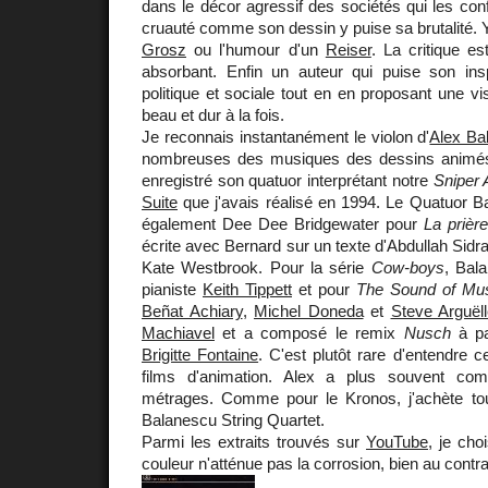
dans le décor agressif des sociétés qui les conf
cruauté comme son dessin y puise sa brutalité. Y 
Grosz
ou l'humour d'un
Reiser
. La critique e
absorbant. Enfin un auteur qui puise son inspi
politique et sociale tout en en proposant une vi
beau et dur à la fois.
Je reconnais instantanément le violon d'
Alex Ba
nombreuses des musiques des dessins animés 
enregistré son quatuor interprétant notre
Sniper 
Suite
que j'avais réalisé en 1994. Le Quatuor 
également Dee Dee Bridgewater pour
La prièr
écrite avec Bernard sur un texte d'Abdullah Sidr
Kate Westbrook. Pour la série
Cow-boys
, Bal
pianiste
Keith Tippett
et pour
The Sound of Mu
Beñat Achiary
,
Michel Doneda
et
Steve Arguël
Machiavel
et a composé le remix
Nusch
à pa
Brigitte Fontaine
. C'est plutôt rare d'entendre
films d'animation. Alex a plus souvent co
métrages. Comme pour le Kronos, j'achète to
Balanescu String Quartet.
Parmi les extraits trouvés sur
YouTube
, je cho
couleur n'atténue pas la corrosion, bien au contra