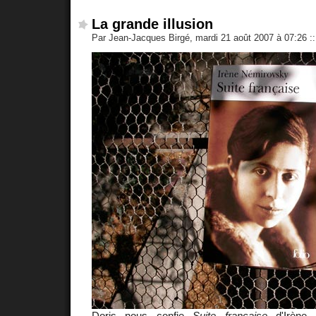
La grande illusion
Par Jean-Jacques Birgé, mardi 21 août 2007 à 07:26
::
Doris nous confie
Suite française
d'
Irène