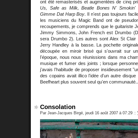
ont été remasterisés et augmentées de cinq pr
Us, Safe as Milk, Beatle Bones N' Smokin'
Gimme Dat Harp Boy
. Il n'est pas toujours faci
les musiciens du Magic Band ont de pseudo
recoupements, je comprends que le guitariste J
Jimmy Simmons, John French est Drumbo (Dr
sera Drumbo 2). Les autres sont Alex St Clair S
Jerry Handley à la basse. La pochette original
découpée en miroir brisé qui s'ouvrait sur 
l'époque, nous nous réunissions dans ma cham
musique et fumer des joints ; lorsque personne
j'avais l'habitude de proposer insidieusement "u
des copains avait illico l'idée d'un autre disque
Beefheart plus souvent seul qu'en communauté..
Consolation
Par Jean-Jacques Birgé, jeudi 16 août 2007 à 07:29
::