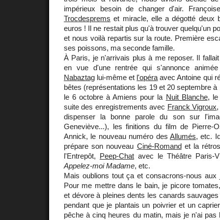
impérieux besoin de changer d'air. François
Trocdesprems
et miracle, elle a dégotté deux b
euros ! Il ne restait plus qu'à trouver quelqu'un 
et nous voilà repartis sur la route. Première esca
ses poissons, ma seconde famille.
À Paris, je n'arrivais plus à me reposer. Il fallai
en vue d'une rentrée qui s'annonce animée :
Nabaztag
lui-même et
l'opéra
avec Antoine qui ré
bêtes (représentations les 19 et 20 septembre 
le 6 octobre à Amiens pour la
Nuit Blanche
, l
suite des enregistrements avec
Franck Vigroux
,
dispenser la bonne parole du son sur l'ima
Geneviève...), les finitions du film de Pierre
Annick, le nouveau numéro des
Allumés
, etc. 
prépare son nouveau
Ciné-Romand
et la rétro
l'Entrepôt,
Peep-Chat
avec le Théâtre Paris-Vil
Appelez-moi Madame
, etc.
Mais oublions tout ça et consacrons-nous aux joi
Pour me mettre dans le bain, je picore tomates, 
et dévore à pleines dents les canards sauvages q
pendant que je plantais un poivrier et un caprie
pêche à cinq heures du matin, mais je n'ai pas