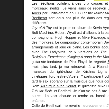
Les rééditions pullulent à des prix cassés e
morceaux inédits. Je viens ainsi de recevoir
Ayers
paru initialement en 1969 et
the Mirror M
Beefheart
sorti deux ans plus tôt, dans des re
différents.
Joy of A Toy
est le premier album de Kevin Aye
Soft Machine
.
Robert Wyatt
est d'ailleurs à la ba
compagnons, Hugh Hopper et Mike Ratledge, son
des moindres. Le compositeur contemporain
Dav
arrangements et joue du piano. Les bonus accu
avec The Ladybirds, deux versions de
The 
Religious Experience (Singing A song in the Mor
guitariste-fondateur de Pink Floyd, le regretté
mois plus tard, je me retrouvais à la
Round
manettes du light-show de Krishna Lights 
cinétiques l'orchestre d'Ayers. Y participaient
Lol
tard le sax soprano sur la musique que nous 
Rom
Au cirque avec Seurat
, le guitariste Mike O
Tubular Bells
et Bedford. Je n'arrive pas à me s
autres. La voix chaude et tendre du bassist
enfance.
Celle de Beefheart me réveille heureusement.
t