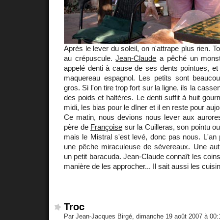
Après le lever du soleil, on n'attrape plus rien. 
au crépuscule.
Jean-Claude
a pêché un monstr
appelé denti à cause de ses dents pointues, et
maquereau espagnol. Les petits sont beaucou
gros. Si l'on tire trop fort sur la ligne, ils la cassen
des poids et haltères. Le denti suffit à huit go
midi, les bias pour le dîner et il en reste pour aujo
Ce matin, nous devions nous lever aux auror
père de
Françoise
sur la Cuilleras, son pointu ou
mais le Mistral s'est levé, donc pas nous. L'an 
une pêche miraculeuse de sévereaux. Une autre 
un petit baracuda. Jean-Claude connaît les coi
manière de les approcher... Il sait aussi les cuisin
Troc
Par Jean-Jacques Birgé, dimanche 19 août 2007 à 00