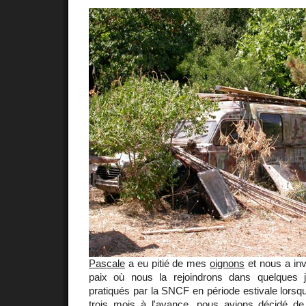
Pascale
a eu pitié de mes
oignons
et nous a inv
paix où nous la rejoindrons dans quelques 
pratiqués par la SNCF en période estivale lorsqu
trois mois à l'avance, nous avions décidé d