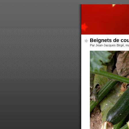
Beignets de cou
Par Jean-Jacques Birgé, mar