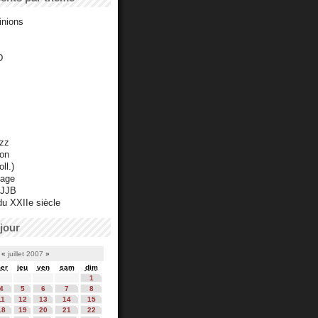
inions
D
azz
ton
ll.)
mage
 JJB
du XXIIe siècle
jour
«
juillet 2007
»
er
jeu
ven
sam
dim
1
4
5
6
7
8
11
12
13
14
15
18
19
20
21
22