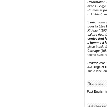
Reformation
avec F.Gorgé
Plumes et po
CD GRRR,
su
5 rééditions 
pour la 1ère 
Rideau !
(198
salaire égal
(
contes font 
L'homme à l
glace à trois 
Carnage
(1985
toutes avec d
Rendez-vous
J-J.Birgé et 
sur le label a
Translate
Fast English tr
Articles ré