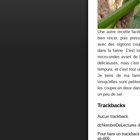
Une autre recette facil
bien rincer, puis pres
avec des oignons coupé
dans la farine. C'est 
micro-ondes avant de l
délicieuses, mais c'est 
tempura, et c'est tout u
Je tiens de ma fami
lorsqu'elles sont petit
les couper en deux dans 
un peu de sel.
Trackbacks
Aucun trackback.
dcNombreDeLectures d
Pour faire un trackback 
id=605