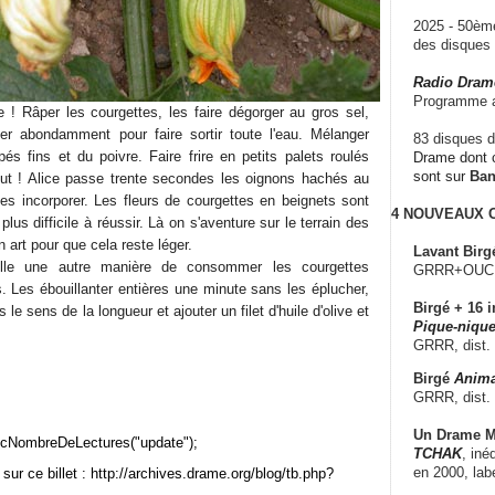
2025 - 50è
des disque
Radio Dram
Programme a
e ! Râper les courgettes, les faire dégorger au gros sel,
ser abondamment pour faire sortir toute l'eau. Mélanger
83 disques d
s fins et du poivre. Faire frire en petits palets roulés
Drame dont c
sont sur
Ba
tout ! Alice passe trente secondes les oignons hachés au
es incorporer. Les fleurs de courgettes en beignets sont
4 NOUVEAUX
plus difficile à réussir. Là on s'aventure sur le terrain des
n art pour que cela reste léger.
Lavant Birg
lle une autre manière de consommer les courgettes
GRRR+OUCH!,
es. Les ébouillanter entières une minute sans les éplucher,
Birgé + 16 i
le sens de la longueur et ajouter un filet d'huile d'olive et
Pique-nique
GRRR, dist.
Birgé
Anima
GRRR, dist.
Un Drame Mu
cNombreDeLectures("update");
TCHAK
, iné
en 2000, lab
sur ce billet : http://archives.drame.org/blog/tb.php?