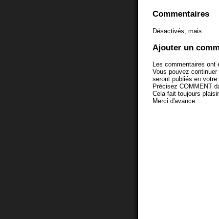
Commentaires
Désactivés, mais...
Ajouter un comm
Les commentaires ont é
Vous pouvez continuer
seront publiés en votr
Précisez COMMENT dans 
Cela fait toujours plaisi
Merci d'avance.