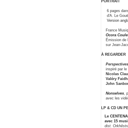
PORTRAIT
6 pages dans
d'A. Le Gouë
Version angl
France Musiqu
Ocora Couleu
Émission de F
sur Jean-Jacq
À REGARDER
Perspectives
inspiré par le 
Nicolas Claus
Valéry Faidhe
John Sanbo
Nonselves
, 
avec les vid
LP & CD
UN P
Le CENTENAI
avec 15 musi
dist. Orkhêst