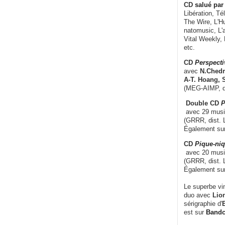
CD
salué par 
Libération, Té
The Wire, L'H
natomusic, L'a
Vital Weekly,
etc.
CD
Perspecti
avec
N.Chedm
A-T. Hoang, 
(MEG-AIMP, d
Double CD
P
avec 29 music
(GRRR, dist. L
Également su
CD
Pique-niq
avec 20 musi
(GRRR, dist. 
Également su
Le superbe vi
duo avec
Lion
sérigraphie d'
E
est sur
Band