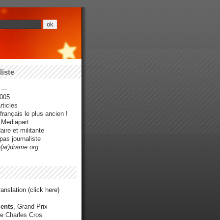
iste
---
005
ticles
rançais le plus ancien !
r Mediapart
ire et militante
pas journaliste
e(at)drame.org
anslation (click here)
ents
, Grand Prix
e Charles Cros