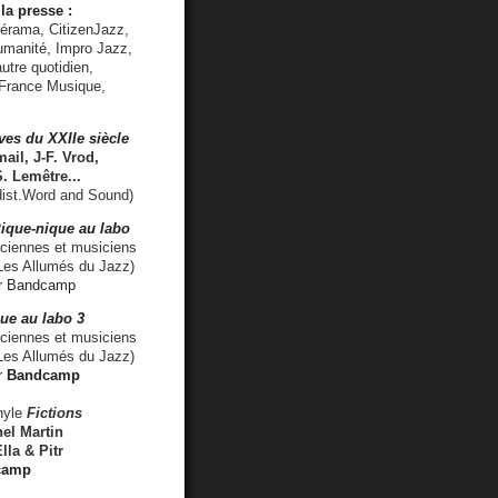
la presse :
lérama, CitizenJazz,
umanité, Impro Jazz,
utre quotidien,
 France Musique,
ves du XXIIe siècle
ail, J-F. Vrod,
S. Lemêtre
...
ist.Word and Sound)
ique-nique au labo
iennes et musiciens
es Allumés du Jazz)
r
Bandcamp
ue au labo 3
ciennes et musiciens
Les Allumés du Jazz)
r
Bandcamp
nyle
Fictions
el Martin
lla & Pitr
camp