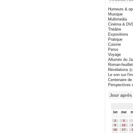
Humeurs & op
Musique
Multimedia
Cinéma & DV
Théâtre
Expositions
Pratique
Cuisine
Perso
Voyage
Allumés du J
Roman-feuille
Révélations (co
Le son sur l'i
Centenaire de
Perspectives 
Jour après 
lun
mar
m
2
3
9
10
16
17