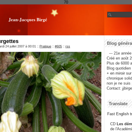
70
Jean-Jacques Birgé
rgettes
Blog général
di 24 juillet 2007 à 00:01
::
Pratique
::
#605
::
rss
--- 21e année 
Créé en août 2
Plus de 6000 ar
Blog quotidien f
+ en miroir su
chronique solida
non je ne suis 
Contact:
jjbirg
Translate
Fast English tr
CD
Les dém
de l'Académi