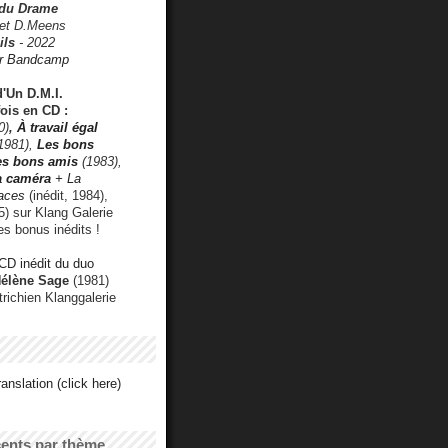
 du Drame
 et D.Meens
ils
- 2022
r Bandcamp
d'Un D.M.I.
fois en CD :
0)
,
À travail égal
1981),
Les bons
les bons amis
(1983),
a caméra
+ La
faces
(inédit, 1984),
) sur Klang Galerie
es bonus inédits !
CD inédit du duo
Hélène Sage
(1981)
utrichien Klanggalerie
anslation (click here)
cents par thème