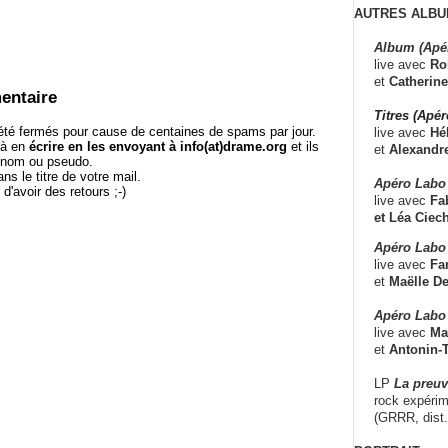
AUTRES ALBU
Album (Apé
live avec
Ro
et
Catherine
entaire
Titres (Apé
té fermés pour cause de centaines de spams par jour.
live avec
Hé
 à en
écrire en les envoyant à info(at)drame.org
et ils
et
Alexandr
e nom ou pseudo.
le titre de votre mail.
Apéro Labo
r d'avoir des retours ;-)
live avec
Fab
et
Léa Ciech
Apéro Labo 
live avec
Fa
et
Maëlle D
Apéro Labo
live avec
Ma
et
Antonin-T
LP
La preu
rock expérim
(GRRR, dist