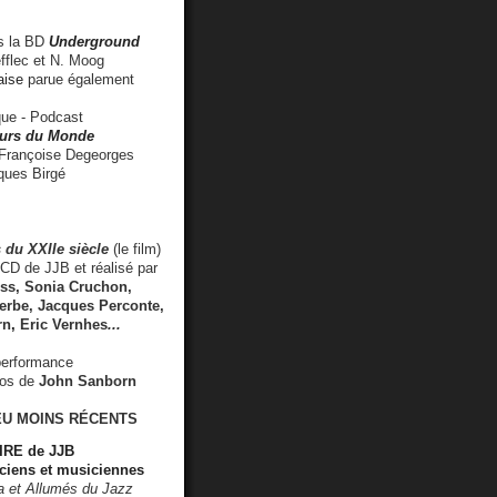
 la BD
Underground
fflec et N. Moog
aise
parue également
e - Podcast
rs du Monde
rançoise Degeorges
ues Birgé
 du XXIIe siècle
(le film)
CD de JJB et réalisé par
s, Sonia Cruchon,
rbe, Jacques Perconte,
rn
,
Eric Vernhes
...
performance
éos de
John Sanborn
EU MOINS RÉCENTS
RE de JJB
ciens et musiciennes
ra et Allumés du Jazz