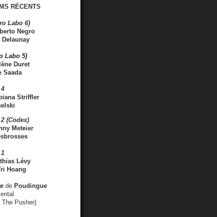
MS RÉCENTS
ro Labo 6)
berto Negro
 Delaunay
ro Labo 5)
lène Duret
e Saada
 4
iana Striffler
elski
2 (Codex)
nny Meteier
esbrosses
 1
thias Lévy
ri Hoang
ve
de
Poudingue
ental
. The Pusher)