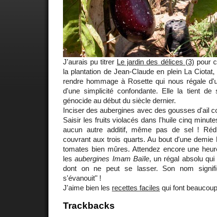
J'aurais pu titrer
Le jardin des délices (3)
pour c
la plantation de Jean-Claude en plein La Ciotat,
rendre hommage à Rosette qui nous régale d'
d'une simplicité confondante. Elle la tient d
génocide au début du siècle dernier.
Inciser des aubergines avec des gousses d'ail co
Saisir les fruits violacés dans l'huile cinq minu
aucun autre additif, même pas de sel ! Rédu
couvrant aux trois quarts. Au bout d'une demie 
tomates bien mûres. Attendez encore une heur
les
aubergines Imam Baïle
, un régal absolu qui
dont on ne peut se lasser. Son nom signifie
s'évanouit" !
J'aime bien les
recettes faciles
qui font beaucoup 
Trackbacks