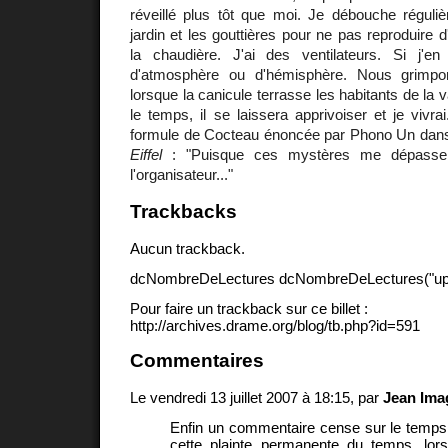
réveillé plus tôt que moi. Je débouche réguliè
jardin et les gouttières pour ne pas reproduire d'
la chaudière. J'ai des ventilateurs. Si j'e
d'atmosphère ou d'hémisphère. Nous grimp
lorsque la canicule terrasse les habitants de la v
le temps, il se laissera apprivoiser et je vivrai.
formule de Cocteau énoncée par Phono Un da
Eiffel
: "Puisque ces mystères me dépassent
l'organisateur..."
Trackbacks
Aucun trackback.
dcNombreDeLectures dcNombreDeLectures("upd
Pour faire un trackback sur ce billet :
http://archives.drame.org/blog/tb.php?id=591
Commentaires
Le vendredi 13 juillet 2007 à 18:15, par
Jean Ima
Enfin un commentaire cense sur le temps
cette plainte permanente du temps, lors