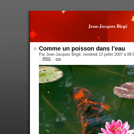
Jean-Jacques Birgé
Comme un poisson dans l'eau
Par Jean-Jacques Birgé, vendredi 13 juillet 2007 à 08
::
#591
::
rss