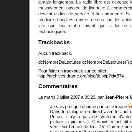
jamais longtemps. La radio libre est devenue la
massivement passée de libertaire à commerci
devient un lieu de service et de commerce. Si l
produire d'inédites œuvres de création, les artist
vite que leur ombre avant que la loi ne rat
technologique.
Trackbacks
Aucun trackback.
dcNombreDeLectures dcNombreDeLectures("upd
Pour faire un trackback sur ce billet :
http://archives.drame.org/blog/tb.php?id=574
Commentaires
Le mardi 3 juillet 2007 à 09:29, par
Jean-Pierre M
Je suis presque choqué par cette image
Dans le dialogue en direct avec les aut
Perso, il n'y a pas de système d'autosu
picture in picture...). Certains m'ont dit q
vers eux l'écran de leur DV. Comme nou
vieille caméra Hi-8, ce gadget n'existe pas