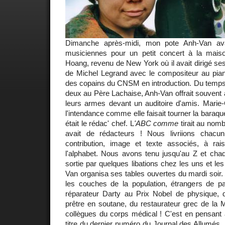
Dimanche après-midi, mon pote Anh-Van ava
musiciennes pour un petit concert à la maiso
Hoang, revenu de New York où il avait dirigé s
de Michel Legrand avec le compositeur au piano
des copains du CNSM en introduction. Du temps 
deux au Père Lachaise, Anh-Van offrait souvent à
leurs armes devant un auditoire d'amis. Marie-C
l'intendance comme elle faisait tourner la baraque
était le rédac' chef. L
'ABC comme
tirait au nomb
avait de rédacteurs ! Nous livriions chacu
contribution, image et texte associés, à ra
l'alphabet. Nous avons tenu jusqu'au Z et chaq
sortie par quelques libations chez les uns et les
Van organisa ses tables ouvertes du mardi soir. 
les couches de la population, étrangers de p
réparateur Darty au Prix Nobel de physique, de
prêtre en soutane, du restaurateur grec de la
collègues du corps médical ! C'est en pensant à 
titre du dernier numéro du Journal des Allumés,