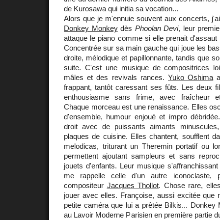
de Kurosawa qui initia sa vocation...
Alors que je m'ennuie souvent aux concerts, j'ai
Donkey Monkey
dès
Phoolan Devi
, leur premi
attaque le piano comme si elle prenait d'assaut 
Concentrée sur sa main gauche qui joue les basses
droite, mélodique et papillonnante, tandis que so
suite. C'est une musique de compositrices l
mâles et des revivals rances.
Yuko Oshima
a
frappant, tantôt caressant ses fûts. Les deux f
enthousiasme sans frime, avec fraîcheur e
Chaque morceau est une renaissance. Elles osci
d'ensemble, humour enjoué et impro débridée
droit avec de puissants aimants minuscule
plaques de cuisine. Elles chantent, soufflent d
melodicas, triturant un Theremin portatif ou lo
permettent ajoutant sampleurs et sans reproc
jouets d'enfants. Leur musique s'affranchissant 
me rappelle celle d'un autre iconoclaste, p
compositeur
Jacques Thollot
. Chose rare, ell
jouer avec elles. Françoise, aussi excitée que 
petite caméra que lui a prêtée Bilkis... Donkey 
au Lavoir Moderne Parisien en première partie 