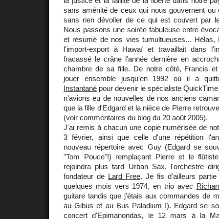
la justice et la faillite de la liberté dans notre p
sans aménité de ceux qui nous gouvernent ou
sans rien dévoiler de ce qui est couvert par le
Nous passons une soirée fabuleuse entre évoca
et résumé de nos vies tumultueuses... Hélas, Pi
l'import-export à Hawaï et travaillait dans l'i
fracassé le crâne l'année dernière en accroch
chambre de sa fille. De notre côté, Francis e
jouer ensemble jusqu'en 1992 où il a quit
Instantané
pour devenir le spécialiste QuickTime 
n'avions eu de nouvelles de nos anciens camar
que la fille d'Edgard et la nièce de Pierre retrou
(voir
commentaires du blog du 20 août 2005
).
J'ai remis à chacun une copie numérisée de not
3 février, ainsi que celle d'une répétition l'
nouveau répertoire avec Guy (Edgard se souv
"Tom Pouce"!) remplaçant Pierre et le flûtist
rejoindra plus tard Urban Sax, l'orchestre dir
fondateur de
Lard Free
. Je fis d'ailleurs part
quelques mois vers 1974, en trio avec
Richar
guitare tandis que j'étais aux commandes de
au Gibus et au Bus Paladium !). Edgard se sou
concert d'Epimanondas, le 12 mars à la Ma