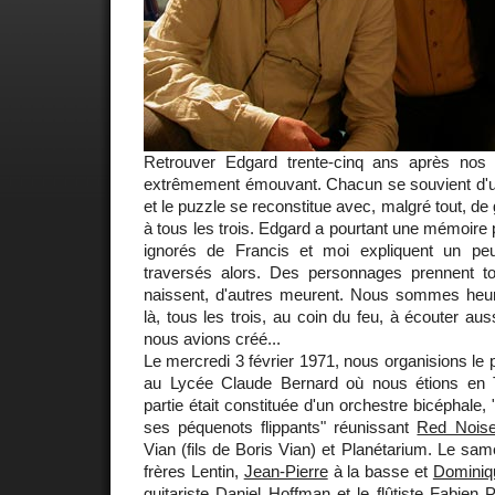
Retrouver Edgard trente-cinq ans après nos
extrêmement émouvant. Chacun se souvient d'un p
et le puzzle se reconstitue avec, malgré tout, 
à tous les trois. Edgard a pourtant une mémoire
ignorés de Francis et moi expliquent un p
traversés alors. Des personnages prennent to
naissent, d'autres meurent. Nous sommes heu
là, tous les trois, au coin du feu, à écouter au
nous avions créé...
Le mercredi 3 février 1971, nous organisions le 
au Lycée Claude Bernard où nous étions en 
partie était constituée d'un orchestre bicéphale,
ses péquenots flippants" réunissant
Red Nois
Vian (fils de Boris Vian) et Planétarium. Le sa
frères Lentin,
Jean-Pierre
à la basse et
Dominiq
guitariste Daniel Hoffman et le flûtiste Fabien 