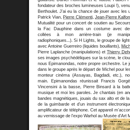
fondateur des broches lumineuses Loupi !), venu
Berthoulet. J'ai eu la chance de jouer avec les 
Patrick Vian,
Pierre Clémenti
,
Jean-Pierre Kalfo
Mutualité pour un concert de soutien au Secou
la Fac Dauphine dans un costume avec des
collées à mon arrière-train (je manipu
radiophoniques...). Si H Lights, le groupe de ligh
avec Antoine Guerreiro (liquides bouillants),
Mich
Pierre Laplanche (manipulations) et
Thierry Deh
ses images psychédéliques sur la scène, le clou 
nous Epimanondas, notre propre orchestre. Le 
dans le groupe après le départ de Michel pour l
monteur cinéma (Assayas, Bagdadi, etc.), 
main. Epimanondas réunissait Francis Gorgé
Vincensini à la basse, Pierre Binsard à la batte
musique et moi les paroles. Je chantais (en ang
bandes magnétiques, jouais du sax alto et de la 
de la guimbarde et d'un instrument électronique
amplificateur de téléphone. Cet appareil m'acco
au vernissage de l'expo Warhol au Musée d'Art 