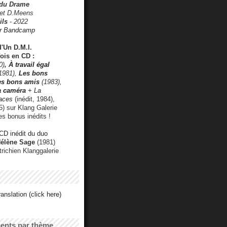
 du Drame
 et D.Meens
ils
- 2022
r Bandcamp
d'Un D.M.I.
fois en CD :
0)
,
À travail égal
1981),
Les bons
les bons amis
(1983),
a caméra
+ La
faces
(inédit, 1984),
) sur Klang Galerie
es bonus inédits !
CD inédit du duo
Hélène Sage
(1981)
utrichien Klanggalerie
anslation (click here)
cents par thème