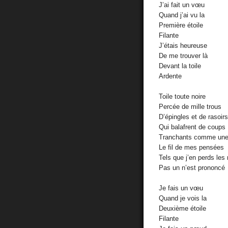
J’ai fait un vœu
Quand j’ai vu la
Première étoile
Filante
J’étais heureuse
De me trouver là
Devant la toile
Ardente
Toile toute noire
Percée de mille trous
D’épingles et de rasoirs
Qui balafrent de coups
Tranchants comme une
Le fil de mes pensées
Tels que j’en perds les
Pas un n’est prononcé
Je fais un vœu
Quand je vois la
Deuxième étoile
Filante