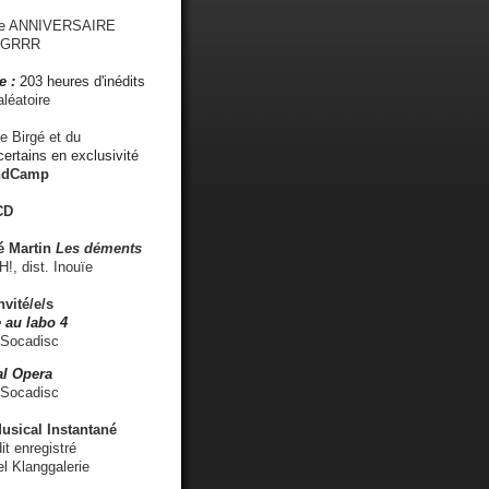
me ANNIVERSAIRE
s GRRR
e :
203 heures d'inédits
léatoire
e Birgé et du
ertains en exclusivité
ndCamp
CD
é
Martin
Les déments
 dist. Inouïe
nvité/e/s
 au labo 4
 Socadisc
l Opera
 Socadisc
sical Instantané
dit enregistré
el Klanggalerie