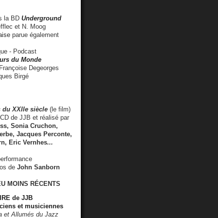
 la BD
Underground
fflec et N. Moog
aise
parue également
e - Podcast
rs du Monde
rançoise Degeorges
ues Birgé
 du XXIIe siècle
(le film)
CD de JJB et réalisé par
s, Sonia Cruchon,
rbe, Jacques Perconte,
rn
,
Eric Vernhes
...
performance
éos de
John Sanborn
EU MOINS RÉCENTS
RE de JJB
ciens et musiciennes
ra et Allumés du Jazz