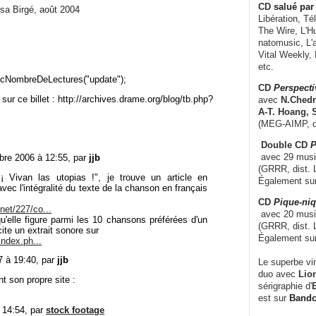
CD
salué par 
lsa Birgé, août 2004
Libération, Té
The Wire, L'H
natomusic, L'a
Vital Weekly,
etc.
cNombreDeLectures("update");
CD
Perspecti
sur ce billet : http://archives.drame.org/blog/tb.php?
avec
N.Chedm
A-T. Hoang, 
(MEG-AIMP, d
Double CD
P
avec 29 music
re 2006 à 12:55, par
jjb
(GRRR, dist. L
¡ Vivan las utopias !", je trouve un article en
Également su
vec l'intégralité du texte de la chanson en français
CD
Pique-niq
net/227/co...
avec 20 musi
u'elle figure parmi les 10 chansons préférées d'un
(GRRR, dist. 
ite un extrait sonore sur
Également su
index.ph...
7 à 19:40, par
jjb
Le superbe vi
duo avec
Lion
t son propre site :
sérigraphie d'
E
est sur
Band
 14:54, par
stock footage