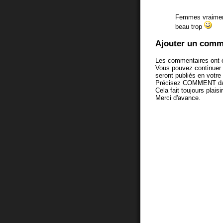
Femmes vraiment
beau trop
Ajouter un comm
Les commentaires ont é
Vous pouvez continuer
seront publiés en votr
Précisez COMMENT dans 
Cela fait toujours plaisi
Merci d'avance.