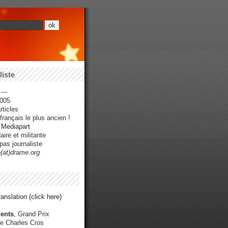
iste
---
005
ticles
rançais le plus ancien !
r Mediapart
ire et militante
pas journaliste
e(at)drame.org
anslation (click here)
ents
, Grand Prix
e Charles Cros