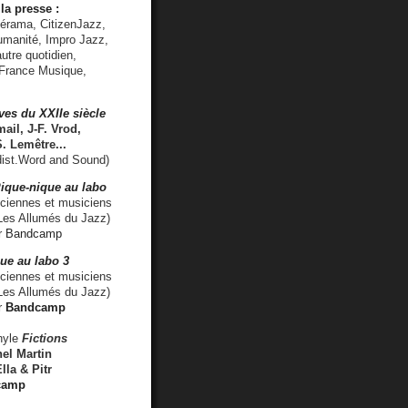
la presse :
lérama, CitizenJazz,
umanité, Impro Jazz,
utre quotidien,
 France Musique,
ves du XXIIe siècle
ail, J-F. Vrod,
S. Lemêtre
...
ist.Word and Sound)
ique-nique au labo
iennes et musiciens
es Allumés du Jazz)
r
Bandcamp
ue au labo 3
ciennes et musiciens
Les Allumés du Jazz)
r
Bandcamp
nyle
Fictions
el Martin
lla & Pitr
camp