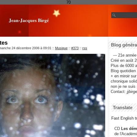
70
Jean-Jacques Birgé
ntes
Blog général
imanche 24 décembre 2006 à 09:01
::
Musique
::
#373
::
rss
--- 21e année 
Créé en août 2
Plus de 6000 ar
Blog quotidien f
+ en miroir su
chronique solida
non je ne suis 
Contact:
jjbirg
Translate
Fast English tr
CD
Les dém
de l'Académi