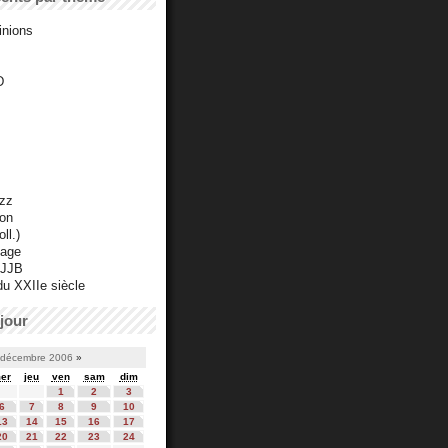
inions
D
azz
ton
ll.)
mage
 JJB
du XXIIe siècle
jour
décembre 2006
»
er
jeu
ven
sam
dim
1
2
3
6
7
8
9
10
13
14
15
16
17
20
21
22
23
24