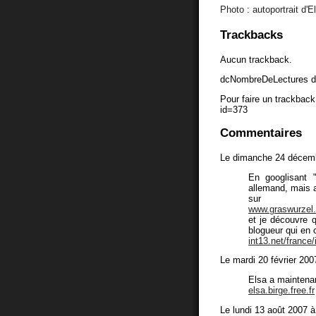
Photo : autoportrait d'E
Trackbacks
Aucun trackback.
dcNombreDeLectures d
Pour faire un trackback 
id=373
Commentaires
Le dimanche 24 décemb
En googlisant "
allemand, mais a
sur
www.graswurzel.
et je découvre q
blogueur qui en c
int13.net/france/
Le mardi 20 février 200
Elsa a maintenan
elsa.birge.free.fr
Le lundi 13 août 2007 à