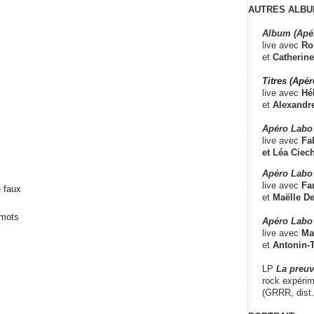
AUTRES ALBU
Album (Apé
live avec
Ro
et
Catherine
Titres (Apé
live avec
Hé
et
Alexandr
Apéro Labo
live avec
Fab
et
Léa Ciech
Apéro Labo 
live avec
Fa
 faux
et
Maëlle D
 mots
Apéro Labo
live avec
Ma
et
Antonin-T
LP
La preu
rock expérim
(GRRR, dist