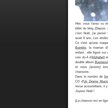
Hier, vous l'avez vu e
billet du blog
(Depuis, 
c'est Noël, j'ai pensé
avait 9 ans,
Les étoiles
Ce n'est qu'une maque
Buirette
, la maman d'
enfant ; elle figure su
voix du A d'
Alphabet
) 
double album
Buenaven
et nous
[avions]
évoq
chansons...
Dans le numéro de
Se
CD d'
Un Drame Musica
revue acoustellaire, il
Joyeux Noël !
[La chanson est en lign