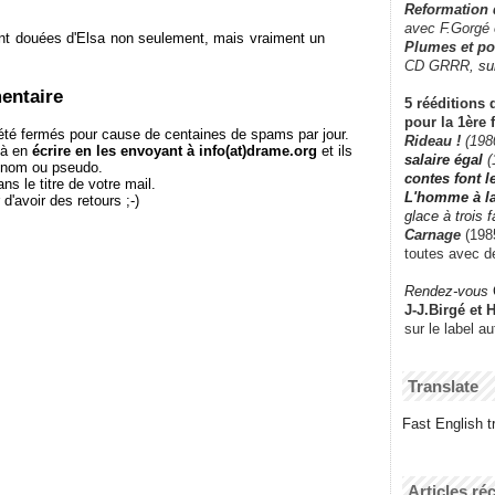
Reformation
avec F.Gorgé
 douées d'Elsa non seulement, mais vraiment un
Plumes et po
CD GRRR,
su
entaire
5 rééditions 
pour la 1ère 
té fermés pour cause de centaines de spams par jour.
Rideau !
(198
 à en
écrire en les envoyant à info(at)drame.org
et ils
salaire égal
(
e nom ou pseudo.
contes font 
le titre de votre mail.
L'homme à l
r d'avoir des retours ;-)
glace à trois 
Carnage
(1985
toutes avec d
Rendez-vous
J-J.Birgé et 
sur le label a
Translate
Fast English tr
Articles ré