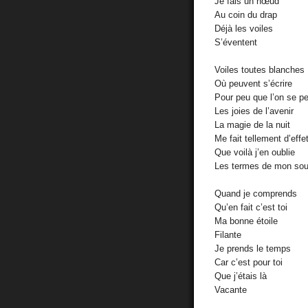
Je fais un nœud
Au coin du drap
Déjà les voiles
S’éventent
Voiles toutes blanches
Où peuvent s’écrire
Pour peu que l’on se p
Les joies de l’avenir
La magie de la nuit
Me fait tellement d’effe
Que voilà j’en oublie
Les termes de mon sou
Quand je comprends
Qu’en fait c’est toi
Ma bonne étoile
Filante
Je prends le temps
Car c’est pour toi
Que j’étais là
Vacante