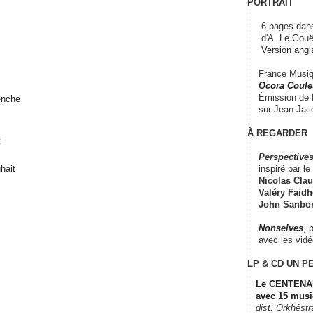
PORTRAIT
6 pages dans
d'A. Le Gouë
Version angl
France Musiqu
Ocora Couleu
Émission de F
enche
sur Jean-Jacq
À REGARDER
t
Perspectives
inspiré par le 
hait
Nicolas Claus
Valéry Faidhe
John Sanbo
Nonselves
, 
avec les vid
LP & CD
UN P
Le CENTENAI
avec 15 musi
dist. Orkhêst