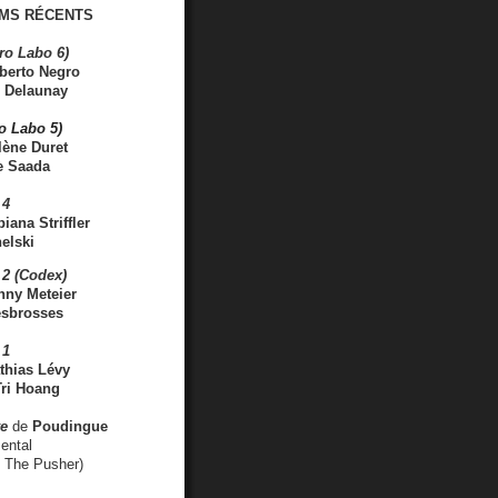
MS RÉCENTS
ro Labo 6)
berto Negro
 Delaunay
ro Labo 5)
lène Duret
e Saada
 4
iana Striffler
elski
2 (Codex)
nny Meteier
esbrosses
 1
thias Lévy
ri Hoang
ve
de
Poudingue
ental
. The Pusher)