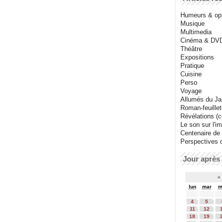
Humeurs & op
Musique
Multimedia
Cinéma & DV
Théâtre
Expositions
Pratique
Cuisine
Perso
Voyage
Allumés du J
Roman-feuille
Révélations (co
Le son sur l'i
Centenaire de
Perspectives 
Jour après 
«
lun
mar
m
4
5
11
12
18
19