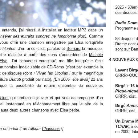
2025 - 50è
des disque
Radio Dram
Programme a
t entendu, j'ai réussi à installer un lecteur MP3 dans un
insérer des extraits sonores ne fonctionne plus)
. Comme
83 disques d
 vous offrir une chanson enregistrée par Elsa lorsqu'elle
Drame dont c
 filantes
. J'en ai écrit les paroles et
Bernard
la musique.
sont sur
Ba
tte réalisée à partir des sons d'accordéon de
Michèle
4 NOUVEAUX
Elsa
. J'ai beaucoup enregistré ma fille lorsqu'elle était
r un nombre incalculable de CD-Roms (c'est par exemple la
Lavant Birg
et de disques (dont
¡ Vivan las Utopias !
sur le magnifique
GRRR+OUCH!,
tura Durruti
produit par nato).
[En 2006, elle avait]
21 ans
ué la possibilité de refaire ensemble de nouvelles
Birgé + 16 i
Pique-nique
GRRR, dist.
xtant
qui sortira en janvier et qui sera accompagné d'un
l Instantané
en téléchargement libre sur le site de la
Birgé
Anima
 y aura deux autres chansons avec Elsa petite.
GRRR, dist.
Un Drame Mu
TCHAK
, iné
e en index 4 de l'album
Chansons
!]
en 2000, lab