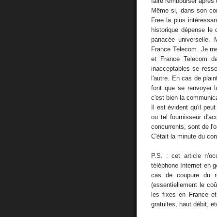
faire rembourser après 
Même si, dans son com
Free la plus intéressa
historique dépense le 
panacée universelle. 
France Telecom. Je m
et France Telecom da
inacceptables se resse
l'autre. En cas de plain
font que se renvoyer l
c'est bien la communica
Il est évident qu'il peu
ou tel fournisseur d'
concurrents, sont de l'
C'était la minute du c
P.S. : cet article n'o
téléphone Internet en g
cas de coupure du ré
(essentiellement le coût
les fixes en France 
gratuites, haut débit, et