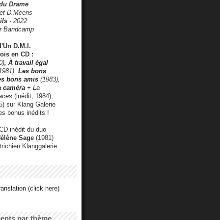
 du Drame
 et D.Meens
ils
- 2022
r Bandcamp
d'Un D.M.I.
fois en CD :
0)
,
À travail égal
1981),
Les bons
les bons amis
(1983),
a caméra
+ La
faces
(inédit, 1984),
) sur Klang Galerie
es bonus inédits !
CD inédit du duo
Hélène Sage
(1981)
utrichien Klanggalerie
anslation (click here)
cents par thème