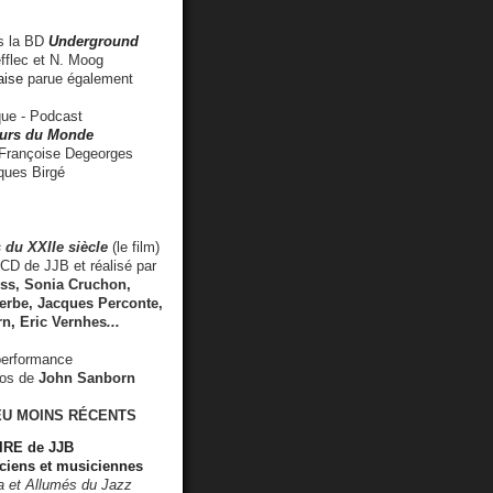
 la BD
Underground
fflec et N. Moog
aise
parue également
e - Podcast
rs du Monde
rançoise Degeorges
ues Birgé
 du XXIIe siècle
(le film)
CD de JJB et réalisé par
s, Sonia Cruchon,
rbe, Jacques Perconte,
rn
,
Eric Vernhes
...
performance
éos de
John Sanborn
EU MOINS RÉCENTS
RE de JJB
ciens et musiciennes
ra et Allumés du Jazz