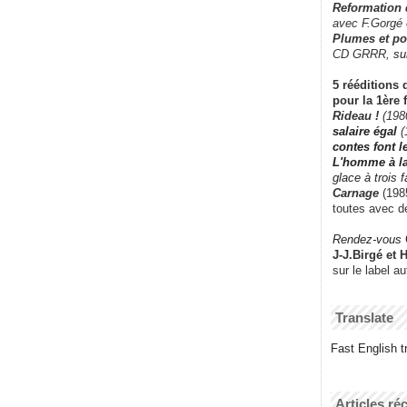
Reformation
avec F.Gorgé
Plumes et po
CD GRRR,
su
5 rééditions 
pour la 1ère 
Rideau !
(198
salaire égal
(
contes font 
L'homme à l
glace à trois 
Carnage
(1985
toutes avec d
Rendez-vous
J-J.Birgé et 
sur le label a
Translate
Fast English tr
Articles ré