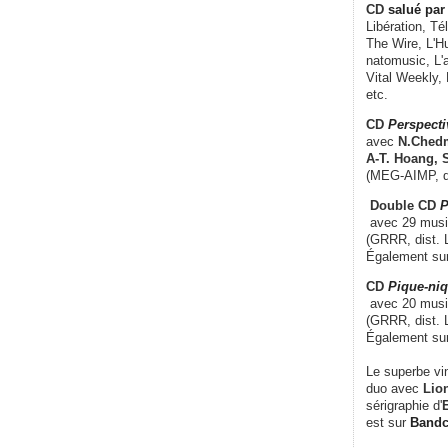
CD
salué par 
Libération, Té
The Wire, L'H
natomusic, L'a
Vital Weekly,
etc.
CD
Perspecti
avec
N.Chedm
A-T. Hoang, 
(MEG-AIMP, d
Double CD
P
avec 29 music
(GRRR, dist. L
Également su
CD
Pique-niq
avec 20 musi
(GRRR, dist. 
Également su
Le superbe vi
duo avec
Lion
sérigraphie d'
E
est sur
Band