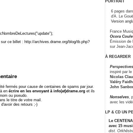
PORTRAIT
6 pages dans
d'A. Le Gouë
Version angl
France Musiqu
cNombreDeLectures("update");
Ocora Couleu
Émission de F
sur ce billet : http://archives.drame.org/blog/tb.php?
sur Jean-Jacq
À REGARDER
Perspectives
inspiré par le 
entaire
Nicolas Claus
Valéry Faidhe
té fermés pour cause de centaines de spams par jour.
John Sanbo
 à en
écrire en les envoyant à info(at)drame.org
et ils
e nom ou pseudo.
Nonselves
, 
le titre de votre mail.
avec les vid
r d'avoir des retours ;-)
LP & CD
UN P
Le CENTENAI
avec 15 musi
dist. Orkhêst