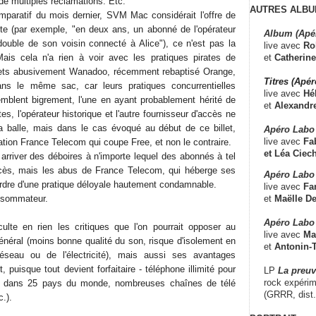
de multiples réclamations. Etc.
AUTRES ALBU
paratif du mois dernier, SVM Mac considérait l'offre de
nte (par exemple, "en deux ans, un abonné de l'opérateur
Album (Apé
double de son voisin connecté à Alice"), ce n'est pas la
live avec
Ro
et
Catherine
Mais cela n'a rien à voir avec les pratiques pirates de
ets abusivement Wanadoo, récemment rebaptisé Orange,
Titres (Apé
ns le même sac, car leurs pratiques concurrentielles
live avec
Hé
mblent bigrement, l'une en ayant probablement hérité de
et
Alexandr
tes, l'opérateur historique et l'autre fournisseur d'accès ne
a balle, mais dans le cas évoqué au début de ce billet,
Apéro Labo
live avec
Fab
tion France Telecom qui coupe Free, et non le contraire.
et
Léa Ciech
t arriver des déboires à n'importe lequel des abonnés à tel
accès, mais les abus de France Telecom, qui héberge ses
Apéro Labo 
ordre d'une pratique déloyale hautement condamnable.
live avec
Fa
et
Maëlle D
onsommateur.
Apéro Labo
cculte en rien les critiques que l'on pourrait opposer au
live avec
Ma
énéral (moins bonne qualité du son, risque d'isolement en
et
Antonin-T
seau ou de l'électricité), mais aussi ses avantages
, puisque tout devient forfaitaire - téléphone illimité pour
LP
La preu
rock expérim
et dans 25 pays du monde, nombreuses chaînes de télé
(GRRR, dist
c.).