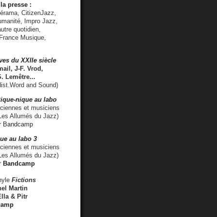
la presse :
lérama, CitizenJazz,
umanité, Impro Jazz,
utre quotidien,
 France Musique,
ves du XXIIe siècle
ail, J-F. Vrod,
S. Lemêtre
...
ist.Word and Sound)
ique-nique au labo
iennes et musiciens
es Allumés du Jazz)
r
Bandcamp
ue au labo 3
ciennes et musiciens
Les Allumés du Jazz)
r
Bandcamp
nyle
Fictions
el Martin
lla & Pitr
camp