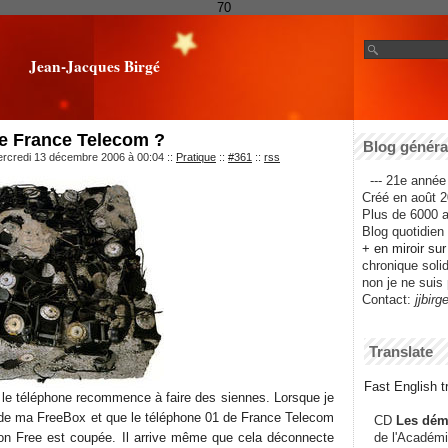
70
Jean-Jacques Birgé
e France Telecom ?
Blog général
ercredi 13 décembre 2006 à 00:04
::
Pratique
::
#361
::
rss
--- 21e année 
Créé en août 2
Plus de 6000 ar
Blog quotidien f
+ en miroir su
chronique solida
non je ne suis 
Contact:
jjbirg
Translate
Fast English tr
le téléphone recommence à faire des siennes. Lorsque je
 de ma FreeBox et que le téléphone 01 de France Telecom
CD
Les dém
on Free est coupée. Il arrive même que cela déconnecte
de l'Académi