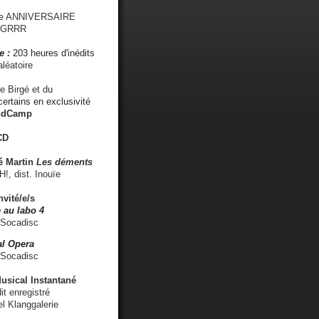
me ANNIVERSAIRE
s GRRR
e :
203 heures d'inédits
léatoire
e Birgé et du
ertains en exclusivité
ndCamp
CD
é
Martin
Les déments
 dist. Inouïe
nvité/e/s
 au labo 4
 Socadisc
l Opera
 Socadisc
sical Instantané
dit enregistré
el Klanggalerie