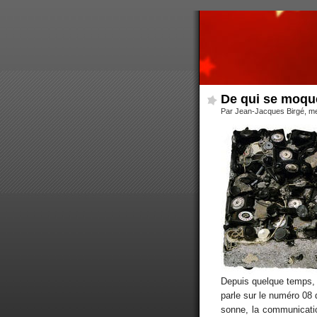
De qui se moqu
Par Jean-Jacques Birgé, m
Depuis quelque temps, 
parle sur le numéro 08
sonne, la communicati