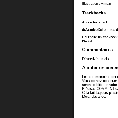
Illustration : Arman
Trackbacks
Aucun trackback.
dcNombreDeLectures d
Pour faire un trackback 
id=361
Commentaires
Désactivés, mais...
Ajouter un comm
Les commentaires ont é
Vous pouvez continuer
seront publiés en votr
Précisez COMMENT dans 
Cela fait toujours plaisi
Merci d'avance.