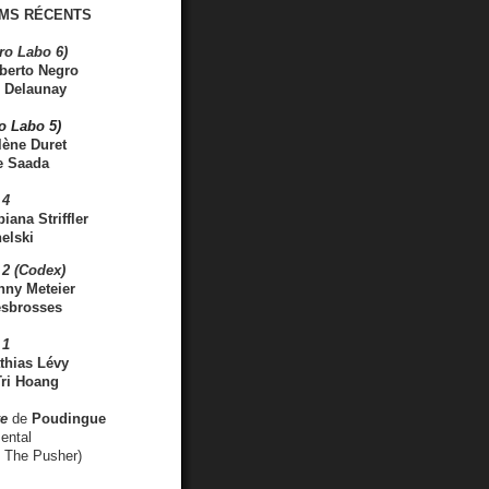
MS RÉCENTS
ro Labo 6)
berto Negro
 Delaunay
ro Labo 5)
lène Duret
e Saada
 4
iana Striffler
elski
2 (Codex)
nny Meteier
esbrosses
 1
thias Lévy
ri Hoang
ve
de
Poudingue
ental
. The Pusher)