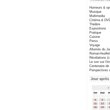
Humeurs & op
Musique
Multimedia
Cinéma & DV
Théâtre
Expositions
Pratique
Cuisine
Perso
Voyage
Allumés du J
Roman-feuille
Révélations (co
Le son sur l'i
Centenaire de
Perspectives 
Jour après 
«
lun
mar
m
4
5
11
12
18
19