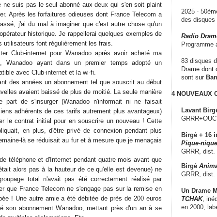
ne suis pas le seul abonné aux deux qui s'en soit plaint
2025 - 50è
er. Après les forfaitures odieuses dont France Telecom a
des disque
assé, j'ai du mal à imaginer que c'est autre chose qu'un
opérateur historique. Je rappellerai quelques exemples de
Radio Dram
 utilisateurs font régulièrement les frais.
Programme a
itter Club-internet pour Wanadoo après avoir acheté ma
83 disques d
ort, Wanadoo ayant dans un premier temps adopté un
Drame dont c
ble avec Club-internet et la wi-fi.
sont sur
Ba
dant des années un abonnement tel que souscrit au début
uvelles avaient baissé de plus de moitié. La seule manière
4 NOUVEAUX
une part de s'insurger (Wanadoo n'informait ni ne faisait
Lavant Birg
ciens adhérents de ces tarifs autrement plus avantageux)
GRRR+OUCH!,
ier le contrat initial pour en souscrire un nouveau ! Cette
pliquait, en plus, d'être privé de connexion pendant plus
Birgé + 16 i
emaine-là se réduisait au fur et à mesure que je menaçais
Pique-nique
GRRR, dist.
de téléphone et d'Internet pendant quatre mois avant que
Birgé
Anima
'était alors pas à la hauteur de ce qu'elle est devenue) ne
GRRR, dist.
groupage total n'avait pas été correctement réalisé par
er que France Telecom ne s'engage pas sur la remise en
Un Drame Mu
upée ! Une autre amie a été débitée de près de 200 euros
TCHAK
, iné
en 2000, lab
silié son abonnement Wanadoo, mettant près d'un an à se