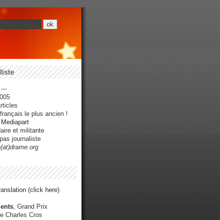
iste
---
005
ticles
rançais le plus ancien !
r Mediapart
ire et militante
pas journaliste
e(at)drame.org
anslation (click here)
ents
, Grand Prix
e Charles Cros