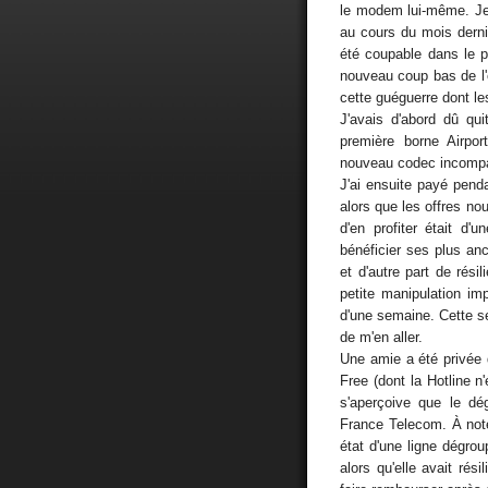
le modem lui-même. Je 
au cours du mois derni
été coupable dans le p
nouveau coup bas de l'
cette guéguerre dont les
J'avais d'abord dû qu
première borne Airp
nouveau codec incompati
J'ai ensuite payé pen
alors que les offres no
d'en profiter était d'
bénéficier ses plus an
et d'autre part de résil
petite manipulation im
d'une semaine. Cette s
de m'en aller.
Une amie a été privée 
Free (dont la Hotline n
s'aperçoive que le dé
France Telecom. À not
état d'une ligne dégro
alors qu'elle avait ré