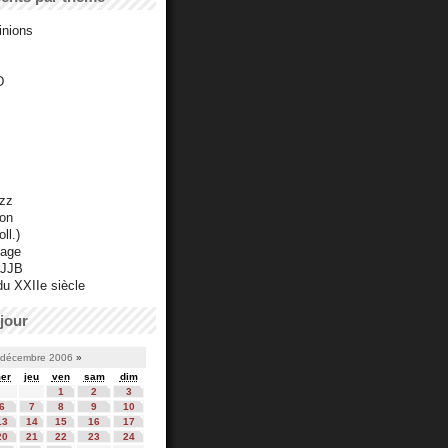
inions
D
azz
ton
ll.)
mage
 JJB
du XXIIe siècle
jour
décembre 2006
»
er
jeu
ven
sam
dim
1
2
3
6
7
8
9
10
13
14
15
16
17
20
21
22
23
24