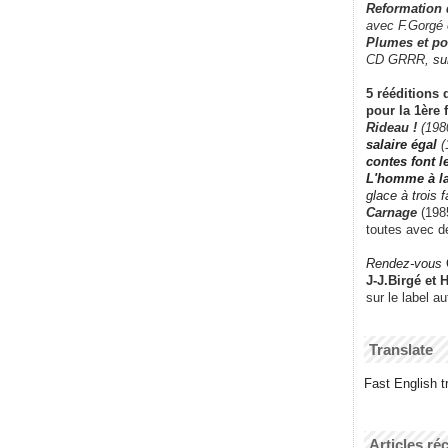
Reformation
avec F.Gorgé
Plumes et po
CD GRRR,
su
5 rééditions 
pour la 1ère 
Rideau !
(198
salaire égal
(
contes font 
L'homme à l
glace à trois 
Carnage
(1985
toutes avec d
Rendez-vous
J-J.Birgé et 
sur le label a
Translate
Fast English tr
Articles ré