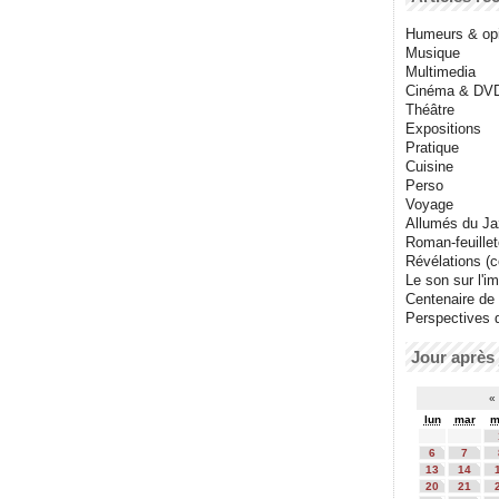
Humeurs & op
Musique
Multimedia
Cinéma & DV
Théâtre
Expositions
Pratique
Cuisine
Perso
Voyage
Allumés du J
Roman-feuille
Révélations (co
Le son sur l'i
Centenaire de
Perspectives 
Jour après 
«
lun
mar
m
6
7
13
14
20
21