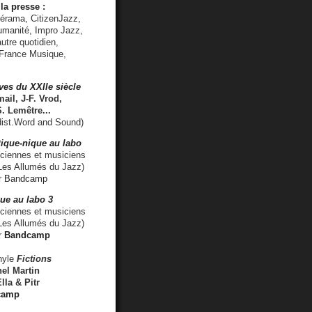
la presse :
lérama, CitizenJazz,
umanité, Impro Jazz,
utre quotidien,
 France Musique,
ves du XXIIe siècle
ail, J-F. Vrod,
S. Lemêtre
...
ist.Word and Sound)
ique-nique au labo
iennes et musiciens
es Allumés du Jazz)
r
Bandcamp
ue au labo 3
ciennes et musiciens
Les Allumés du Jazz)
r
Bandcamp
nyle
Fictions
el Martin
lla & Pitr
camp