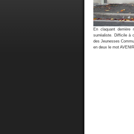
En claquant derrière 
surréaliste. Difficile 
des Jeunesses Communi
en deux le mot AVENIR