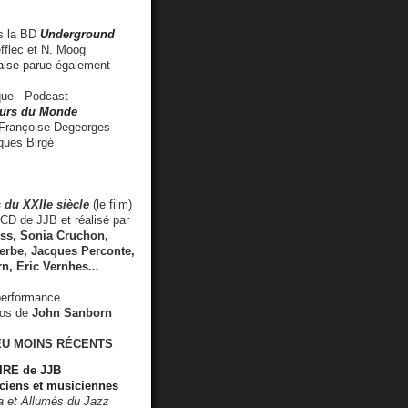
 la BD
Underground
fflec et N. Moog
aise
parue également
e - Podcast
rs du Monde
rançoise Degeorges
ues Birgé
 du XXIIe siècle
(le film)
CD de JJB et réalisé par
s, Sonia Cruchon,
rbe, Jacques Perconte,
rn
,
Eric Vernhes
...
performance
éos de
John Sanborn
EU MOINS RÉCENTS
RE de JJB
ciens et musiciennes
ra et Allumés du Jazz