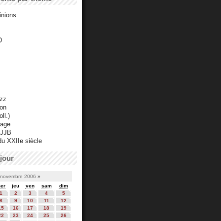
inions
D
azz
ton
ll.)
mage
 JJB
du XXIIe siècle
jour
novembre 2006
»
er
jeu
ven
sam
dim
1
2
3
4
5
8
9
10
11
12
15
16
17
18
19
22
23
24
25
26