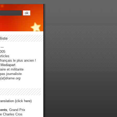
iste
---
005
ticles
rançais le plus ancien !
r Mediapart
ire et militante
pas journaliste
e(at)drame.org
anslation (click here)
ents
, Grand Prix
e Charles Cros