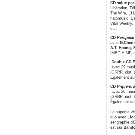
CD
salué par 
Libération, Té
The Wire, L'H
natomusic, L'a
Vital Weekly,
etc.
CD
Perspecti
avec
N.Chedm
A-T. Hoang, 
(MEG-AIMP, d
Double CD
P
avec 29 music
(GRRR, dist. L
Également su
CD
Pique-niq
avec 20 musi
(GRRR, dist. 
Également su
Le superbe vi
duo avec
Lion
sérigraphie d'
E
est sur
Band