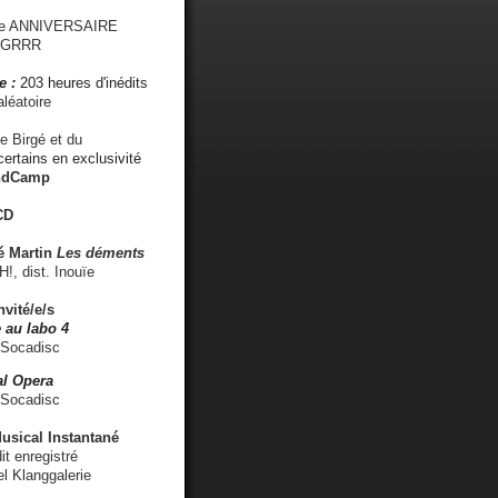
me ANNIVERSAIRE
s GRRR
e :
203 heures d'inédits
léatoire
e Birgé et du
ertains en exclusivité
ndCamp
CD
é
Martin
Les déments
 dist. Inouïe
nvité/e/s
 au labo 4
 Socadisc
l Opera
 Socadisc
sical Instantané
dit enregistré
el Klanggalerie