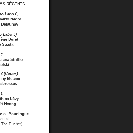
MS RÉCENTS
ro Labo 6)
berto Negro
 Delaunay
ro Labo 5)
lène Duret
e Saada
 4
iana Striffler
elski
2 (Codex)
nny Meteier
esbrosses
 1
thias Lévy
ri Hoang
ve
de
Poudingue
ental
. The Pusher)