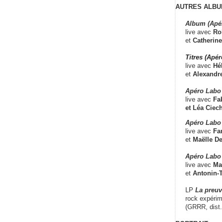
AUTRES ALBU
Album (Apé
live avec
Ro
et
Catherine
Titres (Apé
live avec
Hé
et
Alexandr
Apéro Labo
live avec
Fab
et
Léa Ciech
Apéro Labo 
live avec
Fa
et
Maëlle D
Apéro Labo
live avec
Ma
et
Antonin-T
LP
La preu
rock expérim
(GRRR, dist