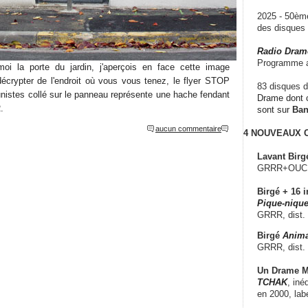
2025 - 50è
des disque
Radio Dram
Programme a
moi la porte du jardin, j'aperçois en face cette image
à décrypter de l'endroit où vous vous tenez, le flyer STOP
83 disques d
stes collé sur le panneau représente une hache fendant
Drame dont c
.
sont sur
Ba
aucun commentaire
4 NOUVEAUX
Lavant Birg
GRRR+OUCH!,
Birgé + 16 i
Pique-nique
GRRR, dist.
Birgé
Anima
GRRR, dist.
Un Drame Mu
TCHAK
, iné
en 2000, lab