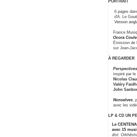
PORTRAIT
6 pages dans
d'A. Le Gouë
Version angl
France Musiqu
Ocora Couleu
Émission de F
sur Jean-Jacq
À REGARDER
Perspectives
inspiré par le 
Nicolas Claus
Valéry Faidhe
John Sanbo
Nonselves
, 
avec les vid
LP & CD
UN P
Le CENTENAI
avec 15 musi
dist. Orkhêst