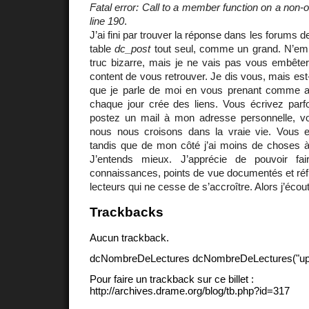
Fatal error: Call to a member function on a non-
line 190
.
J’ai fini par trouver la réponse dans les forums 
table
dc_post
tout seul, comme un grand. N’emp
truc bizarre, mais je ne vais pas vous embêter
content de vous retrouver. Je dis vous, mais est
que je parle de moi en vous prenant comme alib
chaque jour crée des liens. Vous écrivez par
postez un mail à mon adresse personnelle, v
nous nous croisons dans la vraie vie. Vous 
tandis que de mon côté j’ai moins de choses à 
J’entends mieux. J’apprécie de pouvoir fai
connaissances, points de vue documentés et réf
lecteurs qui ne cesse de s’accroître. Alors j’écou
Trackbacks
Aucun trackback.
dcNombreDeLectures dcNombreDeLectures("upd
Pour faire un trackback sur ce billet :
http://archives.drame.org/blog/tb.php?id=317