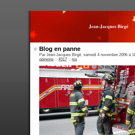
Jean-Jacques Birgé
Blog en panne
Par Jean-Jacques Birgé, samedi 4 novembre 2006 à 
opinions
::
#317
::
rss