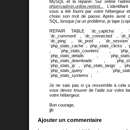
MySQL et la réparer. Sur online l'adr
phpmyadmin.online.net/ind...
L'identifian
vous a été fourni par votre hébergeur e
choisi son mot de passe. Après avoir cl
SQL, lorsque j'ai un problème, je tape (copi
REPAIR TABLE `dc_captcha` , `dc
`dc_comment` , `dc_connected` , `dc_li
`dc_ping` , `dc_post` , `dc_session
`php_stats_cache` , `php_stats_clicks` , `
, `php_stats_counters` , `php_s
`php_stats_details` , `php_sta
`php_stats_downloads` , `php_st
`php_stats_ip` , `php_stats_langs` , `p
`php_stats_query` , `php_stat
`php_stats_systems` ;
Je ne sais pas si ça ressemble à cela s
vous devez trouver de l'aide sur votre 
votre hébergeur.
Bon courage,
jjb
Ajouter un commentaire