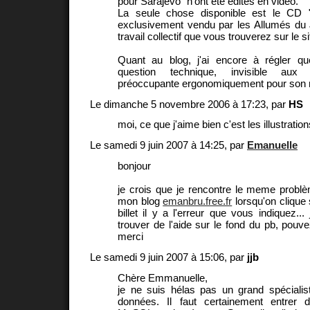
pour Sarajevo" n'ont été édités en vidéo.
La seule chose disponible est le CD "
exclusivement vendu par les Allumés du 
travail collectif que vous trouverez sur le 
Quant au blog, j'ai encore à régler que
question technique, invisible aux 
préoccupante ergonomiquement pour son r
Le dimanche 5 novembre 2006 à 17:23, par
HS
moi, ce que j'aime bien c'est les illustration
Le samedi 9 juin 2007 à 14:25, par
Emanuelle
bonjour
je crois que je rencontre le meme probl
mon blog
emanbru.free.fr
lorsqu'on clique s
billet il y a l'erreur que vous indiquez...
trouver de l'aide sur le fond du pb, pouv
merci
Le samedi 9 juin 2007 à 15:06, par
jjb
Chère Emmanuelle,
je ne suis hélas pas un grand spéciali
données. Il faut certainement entrer 