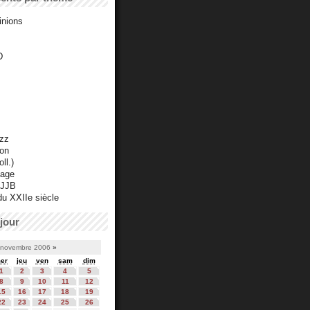
inions
D
azz
ton
ll.)
mage
 JJB
du XXIIe siècle
jour
novembre 2006
»
er
jeu
ven
sam
dim
1
2
3
4
5
8
9
10
11
12
15
16
17
18
19
22
23
24
25
26