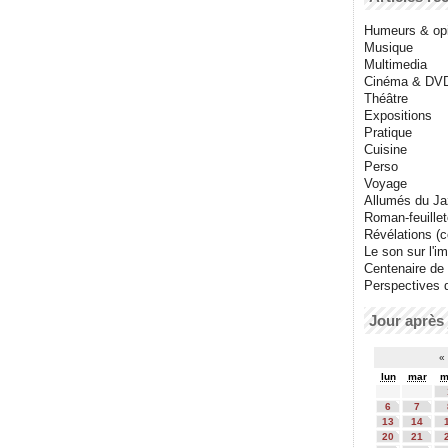
Humeurs & op
Musique
Multimedia
Cinéma & DV
Théâtre
Expositions
Pratique
Cuisine
Perso
Voyage
Allumés du J
Roman-feuille
Révélations (co
Le son sur l'i
Centenaire de
Perspectives 
Jour après 
«
lun
mar
m
6
7
13
14
20
21