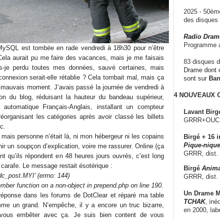
2025 - 50è
des disque
Radio Dram
Programme a
ySQL est tombée en rade vendredi à 18h30 pour n’être
 Cela aurait pu me faire des vacances, mais je me faisais
83 disques d
s-je perdu toutes mes données, sauvé certaines, mais
Drame dont c
connexion serait-elle rétablie ? Cela tombait mal, mais ça
sont sur
Ba
 mauvais moment. J’avais passé la journée de vendredi à
4 NOUVEAUX
ion du blog, réduisant la hauteur du bandeau supérieur,
r automatique Français-Anglais, installant un compteur
Lavant Birg
éorganisant les catégories après avoir classé les billets
GRRR+OUCH!,
c.
 mais personne n’était là, ni mon hébergeur ni les copains
Birgé + 16 i
Pique-nique
nir un soupçon d’explication, voire me rassurer. Online (ça
GRRR, dist.
nt qu’ils répondent en 48 heures jours ouvrés, c’est long
 carafe. Le message restait ésotérique :
Birgé
Anima
'dc_post.MYI' (errno: 144)
GRRR, dist.
member function on a non-object in prepend.php on line 190
.
Un Drame Mu
la réponse dans les forums de DotClear et réparé ma table
TCHAK
, iné
me un grand. N’empêche, il y a encore un truc bizarre,
en 2000, lab
vous embêter avec ça. Je suis bien content de vous