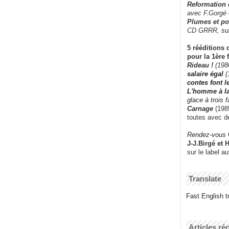
Reformation
avec F.Gorgé
Plumes et po
CD GRRR,
su
5 rééditions 
pour la 1ère 
Rideau !
(198
salaire égal
(
contes font 
L'homme à l
glace à trois 
Carnage
(1985
toutes avec d
Rendez-vous
J-J.Birgé et 
sur le label a
Translate
Fast English tr
Articles ré