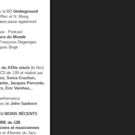
 la BD
Underground
fflec et N. Moog
aise
parue également
e - Podcast
rs du Monde
rançoise Degeorges
ues Birgé
 du XXIIe siècle
(le film)
CD de JJB et réalisé par
s, Sonia Cruchon,
rbe, Jacques Perconte,
rn
,
Eric Vernhes
...
performance
éos de
John Sanborn
EU MOINS RÉCENTS
RE de JJB
ciens et musiciennes
ra et Allumés du Jazz