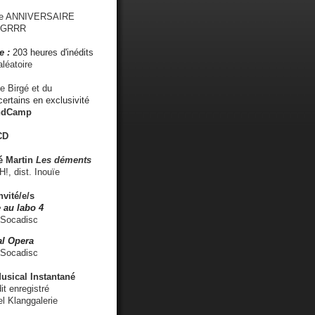
me ANNIVERSAIRE
s GRRR
e :
203 heures d'inédits
léatoire
e Birgé et du
ertains en exclusivité
ndCamp
CD
é
Martin
Les déments
 dist. Inouïe
nvité/e/s
 au labo 4
 Socadisc
l Opera
 Socadisc
sical Instantané
dit enregistré
el Klanggalerie