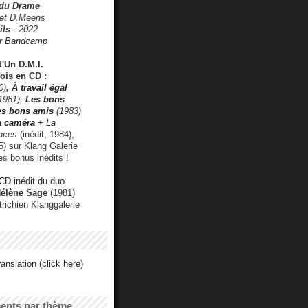
 du Drame
 et D.Meens
ils
- 2022
r Bandcamp
d'Un D.M.I.
fois en CD :
0)
,
À travail égal
1981),
Les bons
les bons amis
(1983),
a caméra
+ La
faces
(inédit, 1984),
) sur Klang Galerie
es bonus inédits !
CD inédit du duo
Hélène Sage
(1981)
utrichien Klanggalerie
anslation (click here)
cents par thème