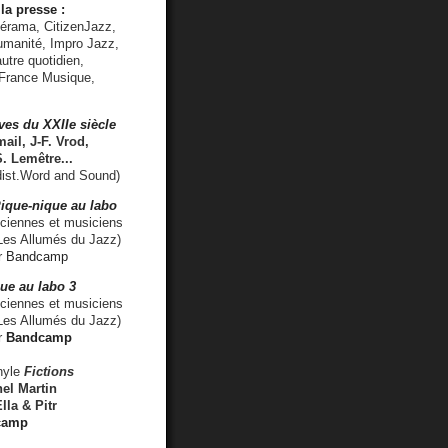
la presse :
lérama, CitizenJazz,
umanité, Impro Jazz,
utre quotidien,
 France Musique,
ves du XXIIe siècle
ail, J-F. Vrod,
S. Lemêtre
...
ist.Word and Sound)
ique-nique au labo
iennes et musiciens
es Allumés du Jazz)
r
Bandcamp
ue au labo 3
ciennes et musiciens
Les Allumés du Jazz)
r
Bandcamp
nyle
Fictions
el Martin
lla & Pitr
camp