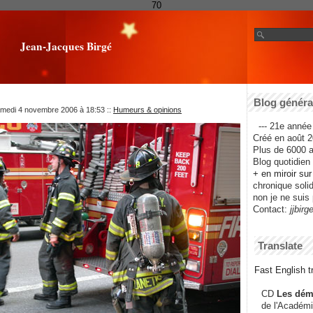
70
Jean-Jacques Birgé
Blog général
amedi 4 novembre 2006 à 18:53
::
Humeurs & opinions
--- 21e année 
Créé en août 2
Plus de 6000 ar
Blog quotidien f
+ en miroir su
chronique solida
non je ne suis 
Contact:
jjbirg
Translate
Fast English tr
CD
Les dém
de l'Académi