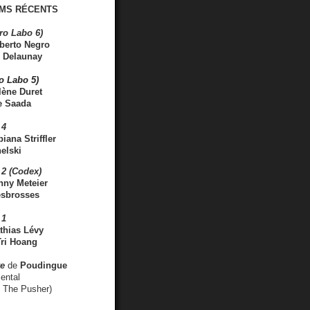
MS RÉCENTS
ro Labo 6)
berto Negro
 Delaunay
ro Labo 5)
lène Duret
e Saada
 4
iana Striffler
elski
2 (Codex)
nny Meteier
esbrosses
 1
thias Lévy
ri Hoang
ve
de
Poudingue
ental
. The Pusher)