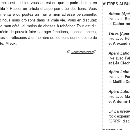
, mais est-ce bien vous ou est-ce que je parle de moi en
AUTRES ALBU
bi ? Publier un article chaque jour crée des liens. Vous
Album (Apé
mmentaire ou postez un mail à mon adresse personnelle,
live avec
Ro
 nous nous croisons dans la vraie vie. Vous en discutez
et
Catherine
e mon côté j’ai moins de choses à rabâcher. Tout est dit.
récie de pouvoir faire partager émotions, connaissances,
Titres (Apé
és et réflexions à un nombre de lecteurs qui ne cesse de
live avec
Hé
et
Alexandr
ute. Mieux.
6 commentaires
Apéro Labo
live avec
Fab
et
Léa Ciech
Apéro Labo 
live avec
Fa
et
Maëlle D
Apéro Labo
live avec
Ma
et
Antonin-T
LP
La preu
rock expérim
(GRRR, dist