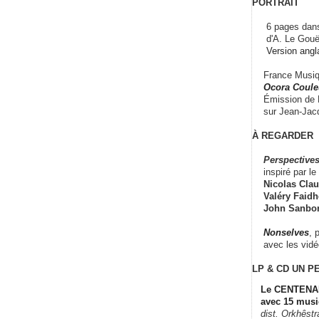
PORTRAIT
6 pages dans
d'A. Le Gouë
Version angl
France Musiqu
Ocora Couleu
Émission de F
sur Jean-Jacq
À REGARDER
Perspectives
inspiré par le 
Nicolas Claus
Valéry Faidhe
John Sanbo
Nonselves
, 
avec les vid
LP & CD
UN P
Le CENTENAI
avec 15 musi
dist. Orkhêst