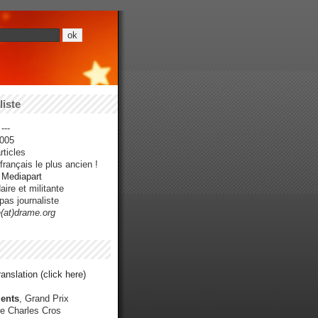
iste
---
005
ticles
rançais le plus ancien !
r Mediapart
ire et militante
pas journaliste
e(at)drame.org
anslation (click here)
ents
, Grand Prix
e Charles Cros