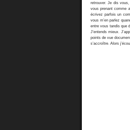
retrouver. Je dis vous
vous prenant comme ali
écrivez parfois un co
vous m’en parlez quand
entre vous tandis que d
J’entends mieux. J’app
points de vue document
s’accroître. Alors j’éco