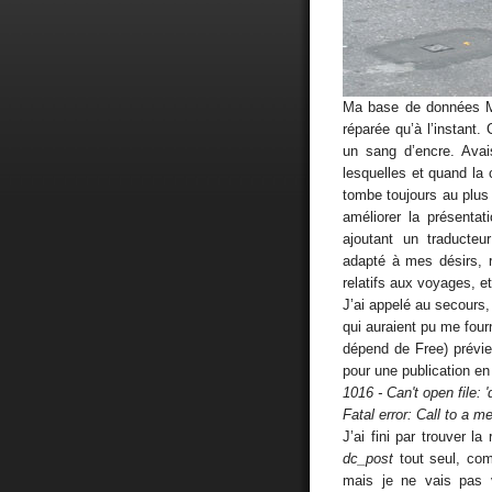
Ma base de données M
réparée qu’à l’instant.
un sang d’encre. Avai
lesquelles et quand la 
tombe toujours au plus
améliorer la présentat
ajoutant un traducteu
adapté à mes désirs, r
relatifs aux voyages, et
J’ai appelé au secours,
qui auraient pu me four
dépend de Free) prévie
pour une publication en
1016 - Can't open file: 
Fatal error: Call to a 
J’ai fini par trouver 
dc_post
tout seul, com
mais je ne vais pas 