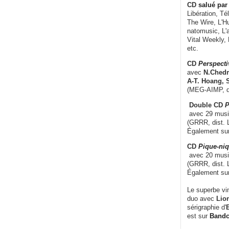
CD
salué par 
Libération, Té
The Wire, L'H
natomusic, L'a
Vital Weekly,
etc.
CD
Perspecti
avec
N.Chedm
A-T. Hoang, 
(MEG-AIMP, d
Double CD
P
avec 29 music
(GRRR, dist. L
Également su
CD
Pique-niq
avec 20 musi
(GRRR, dist. 
Également su
Le superbe vi
duo avec
Lion
sérigraphie d'
E
est sur
Band