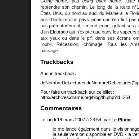
Going home
, pas
going back home
, juste
reprendre son chemin. Le long de la route n°1
États Unis, du nord au sud, du Maine à la Florid
ans d'histoire d'un pays jeune qui n'en finit pas de
pas prématurément, il meurt jeune, grillant ses 
d'un Eldorado qui n'existe que dans les vapeurs de
aux yeux ou dans le pif, dans ses écrans omni
l'oubli. Récession, chômage. Tous les Amé
passage".
Trackbacks
Aucun trackback.
dcNombreDeLectures dcNombreDeLectures("upd
Pour faire un trackback sur ce billet :
http://archives.drame.org/blog/tb.php?id=264
Commentaires
Le lundi 19 mars 2007 à 23:54, par
Le Plume
je me lance également dans le visionnage
la seule version disponible en DVD - la ve