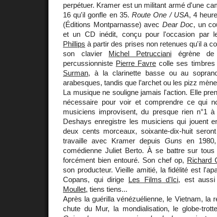
perpétuer. Kramer est un militant armé d'une cam
16 qu'il gonfle en 35.
Route One / USA
, 4 heur
(Éditions Montparnasse) avec
Dear Doc
, un co
et un CD inédit, conçu pour l'occasion par 
Phillips
à partir des prises non retenues qu'il a c
son clavier
Michel Petrucciani
égrène de t
percussionniste
Pierre Favre
colle ses timbres
Surman
, à la clarinette basse ou au sopran
arabesques, tandis que l’archet ou les pizz mènent
La musique ne souligne jamais l'action. Elle pre
nécessaire pour voir et comprendre ce qui 
musiciens improvisent, du presque rien n°1 à 
Deshays enregistre les musiciens qui jouent en
deux cents morceaux, soixante-dix-huit seront u
travaille avec Kramer depuis
Guns
en 1980, 
comédienne Juliet Berto. À se battre sur tous 
forcément bien entouré. Son chef op,
Richard 
son producteur. Vieille amitié, la fidélité est l'
Copans, qui dirige
Les Films d'Ici
, est auss
Moullet
, tiens tiens...
Après la guérilla vénézuélienne, le Vietnam, la ré
chute du Mur, la mondialisation, le globe-trott