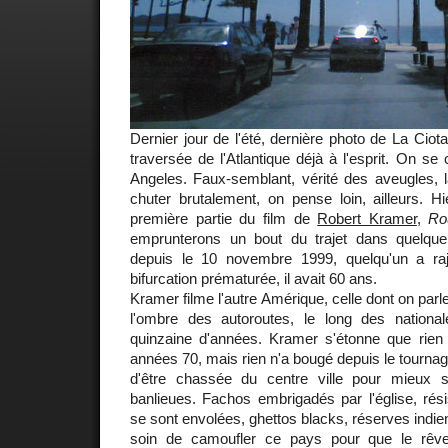
Dernier jour de l'été, dernière photo de La Ciota
traversée de l'Atlantique déjà à l'esprit. On se
Angeles. Faux-semblant, vérité des aveugles, l
chuter brutalement, on pense loin, ailleurs. Hie
première partie du film de
Robert Kramer
,
Ro
emprunterons un bout du trajet dans quelque
depuis le 10 novembre 1999, quelqu'un a ra
bifurcation prématurée, il avait 60 ans.
Kramer filme l'autre Amérique, celle dont on parle
l'ombre des autoroutes, le long des national
quinzaine d'années. Kramer s'étonne que rien
années 70, mais rien n'a bougé depuis le tournag
d'être chassée du centre ville pour mieux
banlieues. Fachos embrigadés par l'église, rési
se sont envolées, ghettos blacks, réserves indie
soin de camoufler ce pays pour que le rêv