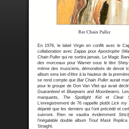
En 1976, le label Virgin en conflit avec le Ca
collaboration avec Zappa pour
Apostrophe
(War
Chain Puller
qui ne sortira jamais. Le Magic Band
des morceaux pour Warner sous le titre
Shiny
même des musiciens, démoralisés de devoir tou
album sera loin d'être à la hauteur de la première
se rend compte que
Bat Chain Puller
aurait mar
pour le groupe de Don Van Vliet qui avait décl
Guaranteed
et
Bluejeans and Moonbeams
. Le
marquants,
The Spotlight Kid
et
Clear 
L'enregistrement de 76 rappelle plutôt
Lick my 
déjanté que les derniers qui l'ont précédé et ce
suivront. Rien ne vaudra évidemment
Stric
l'inégalable double album
Trout Mask Replica
Straight.