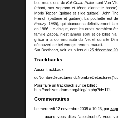
Les musiciens de
Bat Chain Puller
sont Van Vlie
(chant, sax soprano et ténor, clarinette basse
Moris Tepper (guitare et slide guitare), John Th
French (batterie et guitare). La pochette est de
Frenzy
, 1985), qui abandonna définitivement la 
en 1986. Le disque, dont les droits semblent êtr
famille Zappa, n'est jamais sorti et ce billet n'
grâce à la communauté du Net et du site Dime
découvert ce bel enregistrement maudit.
Sur Beefheart, voir les billets du
25 décembre 20
Trackbacks
Aucun trackback.
dcNombreDeLectures dcNombreDeLectures("upd
Pour faire un trackback sur ce billet :
http://archives.drame.org/blog/tb.php?id=174
Commentaires
Le mercredi 12 novembre 2008 à 10:23, par
zap
quand vous dites "apostrophe", vous vo