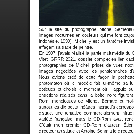
Sur le site du photographe
Michel Séménia
images nocturnes en couleurs qui me font toujou
Indonésie, 1999). Michel y est un fantôme invis
effaçant sa trace de peintre.
En 1997, j'avais réalisé la partie multimédia du
C
Vitet, GRRR 2021, dossier complet en lien cach
photographies de Michel, prises de vues noct
images négociées avec les pensionnaires d'u
Nous avions créé de cette façon la pochette
photomaton où le modèle fait lui-même sa lu
optiques et choisit le moment où il appuie sur
entretiens réalisés dans la boîte noire figure
Rom, monologues de Michel, Bernard et moi-
surtout les dix petits théâtres interactifs corre
disque, une tentative commercialement infruc
variété française, mais le CD-Rom avait ren
C'était mon premier CD-Rom d'auteur,
Étie
directeur artistique et
Antoine Schmitt
le directeu