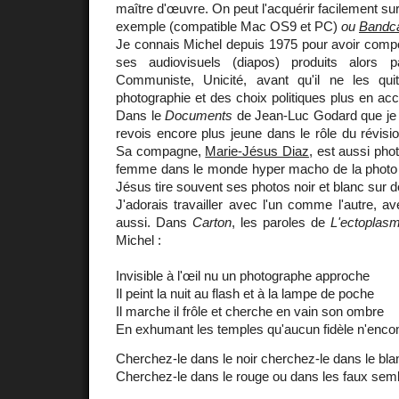
maître d'œuvre. On peut l'acquérir facilement sur
exemple (compatible Mac OS9 et PC)
ou
Bandc
Je connais Michel depuis 1975 pour avoir comp
ses audiovisuels (diapos) produits alors 
Communiste, Unicité, avant qu'il ne les qui
photographie et des choix politiques plus en acc
Dans le
Documents
de Jean-Luc Godard que je feu
revois encore plus jeune dans le rôle du révisi
Sa compagne,
Marie-Jésus Diaz
, est aussi pho
femme dans le monde hyper macho de la photo n'
Jésus tire souvent ses photos noir et blanc sur d
J'adorais travailler avec l'un comme l'autre, 
aussi. Dans
Carton
, les paroles de
L'ectoplas
Michel :
Invisible à l'œil nu un photographe approche
Il peint la nuit au flash et à la lampe de poche
Il marche il frôle et cherche en vain son ombre
En exhumant les temples qu'aucun fidèle n'enc
Cherchez-le dans le noir cherchez-le dans le bla
Cherchez-le dans le rouge ou dans les faux sem