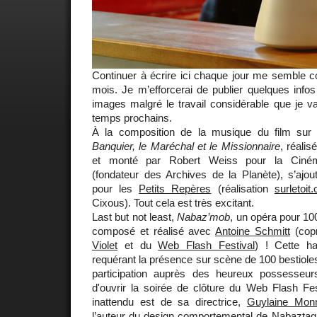
Continuer à écrire ici chaque jour me semble co
mois. Je m’efforcerai de publier quelques infos 
images malgré le travail considérable que je v
temps prochains.
À la composition de la musique du film sur 
Banquier, le Maréchal et le Missionnaire
, réali
et monté par Robert Weiss pour la Ciném
(fondateur des Archives de la Planète), s’aj
pour les
Petits Repères
(réalisation
surletoit
Cixous). Tout cela est très excitant.
Last but not least,
Nabaz’mob
, un opéra pour 1
composé et réalisé avec
Antoine Schmitt
(copr
Violet
et du
Web Flash Festival
) ! Cette ha
requérant la présence sur scène de 100 bestioles
participation auprès des heureux possesse
d'ouvrir la soirée de clôture du Web Flash Fes
inattendu est de sa directrice,
Guylaine Monn
l’auteur du design comportemental de
Nabaztag