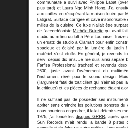
communauté a suivi avec Philippe Labat (ove
plus tard) et Laura Ngo Minh Hong. J'ai ensui
aux cailles en récupérant la maison louée par M
Latigrat. Surface corrigée et cave insonorisable
milieu de la cuisine. Ce luxe n'allait être surpa
de l'accordéoniste
Michèle Buirette
qui avait fai
studio au milieu du loft à Père Lachaise. Treize a
un ersatz de studio à Clamart pour enfin constr
spacieux et éclairé par la lumière du jardin !
matériel s'est étoffé. En général, je revends to
servi depuis dix ans. Je me suis ainsi séparé
Farfisa Professional (racheté et revendu de
2600, juste avant l'avènement du multiméd
l'instrument rêvé pour le sound design. Mais
(l'argument fatal de tout client qui n'aimait pas 
la critiquer) et les pièces de rechange étaient alo
Il ne suffisait pas de posséder ses instruments
abriter sans craindre les pollutions sonores du 
nous pourrions engendrer, il fallait détenir ses 
1975, j'ai fondé les
disques GRRR
, après que
Sun Records m'ait rendu la bande 8 pistes
conseillant de faire un autre métier. Il est agréa