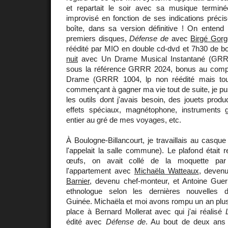
et repartait le soir avec sa musique terminé
improvisé en fonction de ses indications précise
boîte, dans sa version définitive ! On ente
premiers disques,
Défense de
avec
Birgé Gorg
réédité par MIO en double cd-dvd et 7h30 de b
nuit
avec Un Drame Musical Instantané (GRRR
sous la référence GRRR 2024, bonus au comp
Drame (GRRR 1004, lp non réédité mais toujo
commençant à gagner ma vie tout de suite, je pu
les outils dont j'avais besoin, des jouets produ
effets spéciaux, magnétophone, instruments
entier au gré de mes voyages, etc.
À Boulogne-Billancourt, je travaillais au casque
l'appelait la salle commune). Le plafond était 
œufs, on avait collé de la moquette par 
l'appartement avec
Michaëla Watteaux
, devenu
Barnier
, devenu chef-monteur, et Antoine Guer
ethnologue selon les dernières nouvelles 
Guinée. Michaëla et moi avons rompu un an plus 
place à Bernard Mollerat avec qui j'ai réalisé
édité avec
Défense de
. Au bout de deux ans