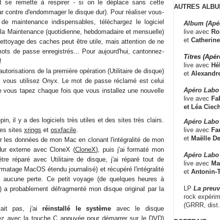
t se remette à respirer - si on le déplace sans cette
AUTRES ALBU
ar contre d'endommager le disque dur). Pour réaliser vous-
e maintenance indispensables, téléchargez le logiciel
Album (Apé
live avec
Ro
la Maintenance (quotidienne, hebdomadaire et mensuelle)
et
Catherine
ettoyage des caches peut être utile, mais attention de ne
ots de passe enregistrés... Pour aujourd'hui, cantonnez-
Titres (Apé
!
live avec
Hé
autorisations de la première opération (Utilitaire de disque)
et
Alexandr
i vous utilisez Onyx. Le mot de passe réclamé est celui
Apéro Labo
e vous tapez chaque fois que vous installez une nouvelle
live avec
Fab
et
Léa Ciech
n, il y a des logiciels très utiles et des sites très clairs.
Apéro Labo 
live avec
Fa
les sites
xrings
et
osxfacile
.
et
Maëlle D
ver les données de mon Mac en clonant l'intégralité de mon
dur externe avec CloneX (
CloneX
), puis j'ai formaté mon
Apéro Labo
être réparé avec Utilitaire de disque, j'ai réparé tout de
live avec
Ma
matage MacOS étendu journalisé) et récupéré l'intégralité
et
Antonin-T
aucune perte. Ce petit voyage (de quelques heures à
LP
La preu
r) a probablement défragmenté mon disque original par la
rock expérim
(GRRR, dist
ait pas, j'ai
réinstallé le système
avec le disque
rrez avec la touche C appuyée pour démarrer sur le DVD)