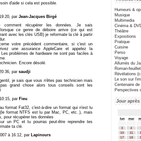
soin d'aide si cela est possible.
Humeurs & op
Musique
19:20, par
Jean-Jacques Birgé
Multimedia
ore comment récupérer les données. Je sais
Cinéma & DV
lorsque ce genre de déboire arrive (ce qui est
Théâtre
rant avec les clés USB) je reformate la clé à partir
Expositions
dur.
Pratique
erne votre précédent commentaire, si c'est un
Cuisine
crivez une assurance AppleCare et appelez la
Perso
. Les problèmes de hardware ne sont pas faciles à
Voyage
me.
echnicien. Encore désolé.
Allumés du J
Roman-feuille
20:36, par
saudji
Révélations (co
Le son sur l'i
 gentil, je sais que vous n'êtes pas technicien mais
Centenaire de
 pas grand chose alors tous conseils sont les
i
Perspectives 
 10:15, par
Fieu
Jour après 
 au format Fat32, c'est-à-dire un format qui n'est lu
(le format NTFS est lu par Mac, PC, etc..), mais
s, pour récupérer tes données
lun
mar
m
ur un PC et tu pourras peut-être reprendre tes
rmate ta clé.
3
4
10
11
007 à 16:12, par
Lapinours
17
18