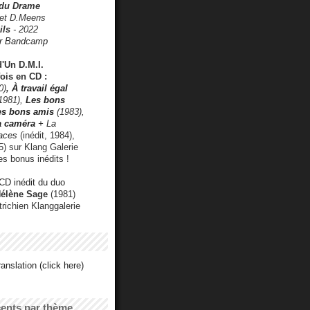
 du Drame
 et D.Meens
ils
- 2022
r Bandcamp
d'Un D.M.I.
fois en CD :
0)
,
À travail égal
1981),
Les bons
les bons amis
(1983),
a caméra
+ La
faces
(inédit, 1984),
) sur Klang Galerie
es bonus inédits !
CD inédit du duo
Hélène Sage
(1981)
utrichien Klanggalerie
anslation (click here)
cents par thème