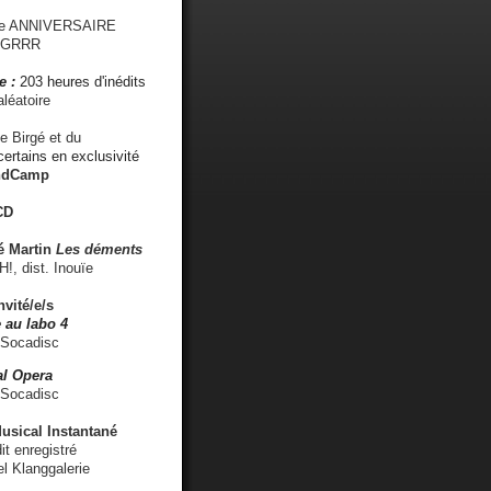
me ANNIVERSAIRE
s GRRR
e :
203 heures d'inédits
léatoire
e Birgé et du
ertains en exclusivité
ndCamp
CD
é
Martin
Les déments
 dist. Inouïe
nvité/e/s
 au labo 4
 Socadisc
l Opera
 Socadisc
sical Instantané
dit enregistré
el Klanggalerie