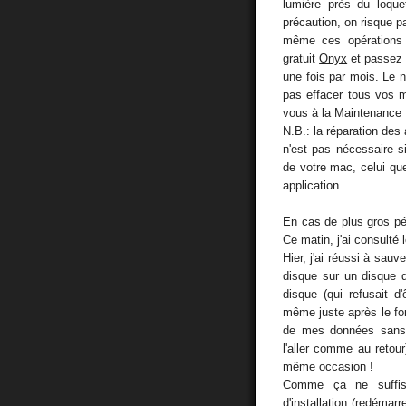
lumière près du loque
précaution, on risque p
même ces opérations d
gratuit
Onyx
et passez 
une fois par mois. Le n
pas effacer tous vos m
vous à la Maintenance 
N.B.: la réparation des 
n'est pas nécessaire s
de votre mac, celui qu
application.
En cas de plus gros pépi
Ce matin, j'ai consulté 
Hier, j'ai réussi à sau
disque sur un disque 
disque (qui refusait d'
même juste après le for
de mes données sans 
l'aller comme au retou
même occasion !
Comme ça ne suffis
d'installation (redéma