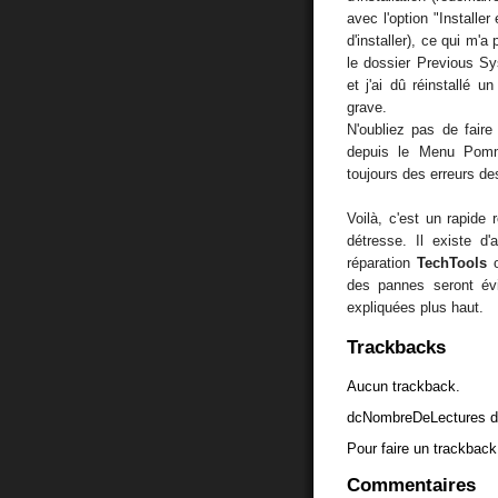
avec l'option "Installe
d'installer), ce qui m'
le dossier Previous S
et j'ai dû réinstallé 
grave.
N'oubliez pas de faire
depuis le Menu Pomm
toujours des erreurs d
Voilà, c'est un rapide
détresse. Il existe d
réparation
TechTools
des pannes seront év
expliquées plus haut.
Trackbacks
Aucun trackback.
dcNombreDeLectures d
Pour faire un trackback 
Commentaires