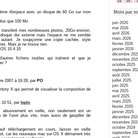
24
25
Mois par m
blème d'espace avec un disque de 60 Go sur mon
 plus que 100 Mo
juin 2026
mai 2026
ir transféré mes nombreuses photos, 20Go environ,
avril 2026
 disque dur externe mais l'espace ne me semble
mars 2026
r autant. Je soupçonne une copie cachée, style
février 2026
res. Mais je ne trouve rien.
janvier 2026
 OS 10.4.10
décembre 202
d'autres fichiers inutiles qui traînent et que je
novembre 202
er ?
octobre 2025
septembre 20
août 2025
juillet 2025
re 2007 à 19:28, par
PO
juin 2025
entory X qui permet de visualiser la composition de
mai 2025
avril 2025
mars 2025
 10:51, par
leplo
février 2025
 abusivement en veille, non seulement est un
janvier 2025
 de l'user plus vite, mais aussi de gaspiller de
décembre 202
.
novembre 202
octobre 2024
auf téléchargement en cours, laisser en veille
septembre 20
iot, car les nouveaux mac sur OS X démarrent trés
août 2024