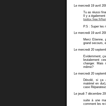
Le mercredi 19 avril 20
Tu as réussi fin
Il y a également
toolsx.free.fr/ho
P.S : Super les m
Le mercredi 19 avril 20
Merci Etienne, 
grand secours, et
Le mercredi 20 septem
Evidemment, ça c
brutalement ces
changer. Mais n
même?
Le mercredi 20 septem
Désolé, si ça 
matériel en dur)
case Réparateur,
Le jeudi 7 décembre 20
suite à une mau
comment les re-