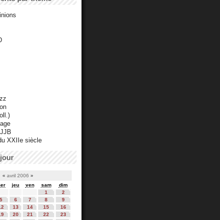
inions
D
azz
ton
ll.)
mage
 JJB
du XXIIe siècle
jour
«
avril 2006
»
er
jeu
ven
sam
dim
1
2
5
6
7
8
9
12
13
14
15
16
19
20
21
22
23