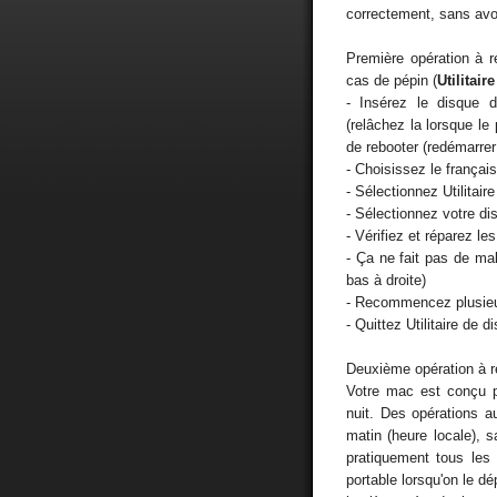
correctement, sans avo
Première opération à r
cas de pépin (
Utilitair
- Insérez le disque d
(relâchez la lorsque le
de rebooter (redémarrer
- Choisissez le français
- Sélectionnez Utilitai
- Sélectionnez votre di
- Vérifiez et réparez le
- Ça ne fait pas de m
bas à droite)
- Recommencez plusieur
- Quittez Utilitaire de
Deuxième opération à ré
Votre mac est conçu pou
nuit. Des opérations 
matin (heure locale), s
pratiquement tous les 
portable lorsqu'on le dép