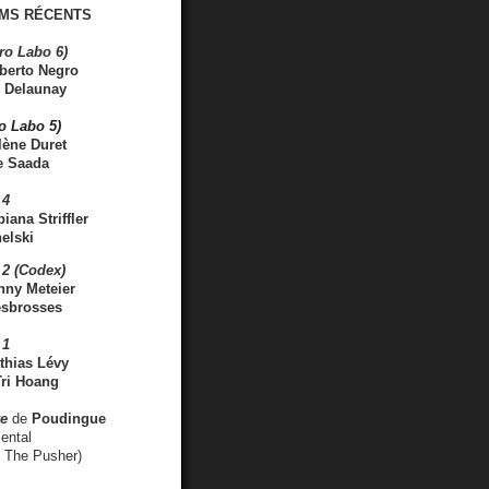
MS RÉCENTS
ro Labo 6)
berto Negro
 Delaunay
ro Labo 5)
lène Duret
e Saada
 4
iana Striffler
elski
2 (Codex)
nny Meteier
esbrosses
 1
thias Lévy
ri Hoang
ve
de
Poudingue
ental
. The Pusher)