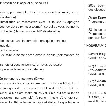
ir besoin de m'appeler au secours !
2025 - 50è
des disque
éaliser, par exemple, tous les deux ou trois mois, ou en
e de disque
) :
Radio Dram
Programme a
'installation et redémarrez avec la touche C appuyée
 petit cercle se remet à tourner), ce qui va vous permettre
83 disques d
 in English) le mac sur ce DVD d'installation
Drame dont c
sont sur
Ba
re de disque dans la barre de menu qui est en haut
sque dur
4 NOUVEAUX
s autorisations
Lavant Birg
al de faire la même chose avec le disque (commandes en
GRRR+OUCH!,
s fois si vous rencontrez un refus de réparer
Birgé + 16 i
 disque et redémarrez normalement
Pique-nique
GRRR, dist.
aliser une fois par mois (
Onyx
) :
Birgé
Anima
r fonctionner sans interruption. Inutile de l'éteindre la
GRRR, dist.
automatiques de maintenance ont lieu de 3h15 à 5h30 du
auf si le Mac est éteint ou en veille (ce qui est le lot de
Un Drame Mu
TCHAK
, iné
portables, par exemple). A parte : inutile d'éteindre son
en 2000, lab
lace, il suffit de fermer le capot et d'attendre que la petite