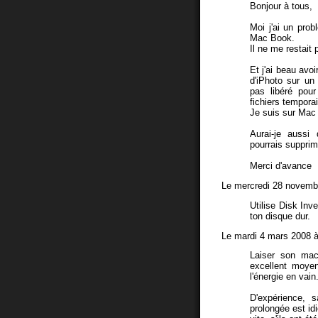
Bonjour à tous,
Moi j'ai un pro
Mac Book.
Il ne me restait
Et j'ai beau avo
d'iPhoto sur un
pas libéré pou
fichiers temporai
Je suis sur Mac
Aurai-je aussi 
pourrais supprim
Merci d'avance
Le mercredi 28 novemb
Utilise Disk Inv
ton disque dur.
Le mardi 4 mars 2008 à
Laiser son mac
excellent moyen
l'énergie en vain
D'expérience, s
prolongée est id