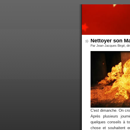
Nettoyer son M
Par Jean-Jacques Birgé, di
C'est dimanche. On croi
Après plusieurs jour
quelques conseils à t
chose et souhaitent ent