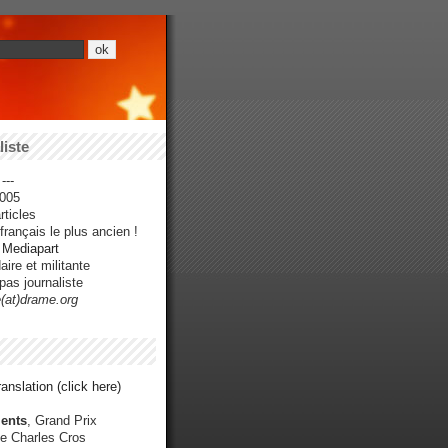
iste
---
005
ticles
rançais le plus ancien !
r Mediapart
ire et militante
pas journaliste
e(at)drame.org
anslation (click here)
ents
, Grand Prix
e Charles Cros