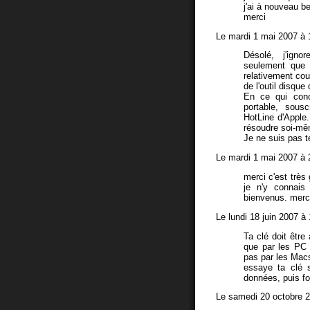
j'ai à nouveau be
merci
Le mardi 1 mai 2007 à 
Désolé, j'ign
seulement que 
relativement cou
de l'outil disque 
En ce qui conc
portable, sous
HotLine d'Apple
résoudre soi-mê
Je ne suis pas t
Le mardi 1 mai 2007 à 
merci c'est très
je n'y connais
bienvenus. merc
Le lundi 18 juin 2007 à
Ta clé doit être
que par les PC 
pas par les Mac
essaye ta clé s
données, puis fo
Le samedi 20 octobre 2