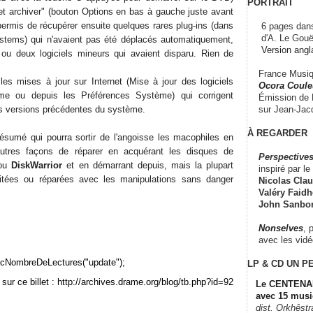
PORTRAIT
r et archiver" (bouton Options en bas à gauche juste avant
a permis de récupérer ensuite quelques rares plug-ins (dans
6 pages dans
d'A. Le Gouë
ystems) qui n'avaient pas été déplacés automatiquement,
Version angl
un ou deux logiciels mineurs qui avaient disparu. Rien de
France Musiqu
 les mises à jour sur Internet (Mise à jour des logiciels
Ocora Couleu
e ou depuis les Préférences Système) qui corrigent
Émission de F
sur Jean-Jacq
es versions précédentes du système.
À REGARDER
 résumé qui pourra sortir de l'angoisse les macophiles en
'autres façons de réparer en acquérant les disques de
Perspectives
ou
DiskWarrior
et en démarrant depuis, mais la plupart
inspiré par le 
itées ou réparées avec les manipulations sans danger
Nicolas Claus
Valéry Faidhe
John Sanbo
Nonselves
, 
avec les vid
cNombreDeLectures("update");
LP & CD
UN P
sur ce billet : http://archives.drame.org/blog/tb.php?id=92
Le CENTENAI
avec 15 musi
dist. Orkhêst