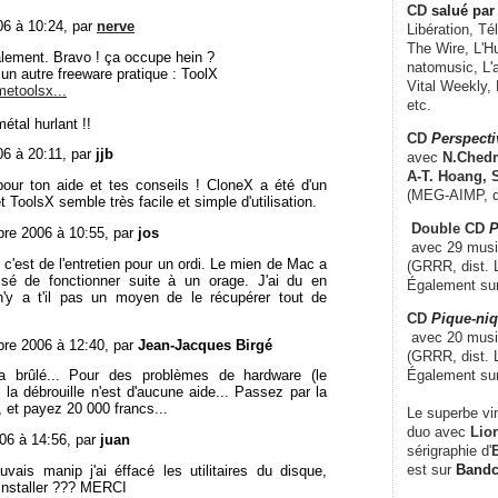
CD
salué par 
06 à 10:24, par
nerve
Libération, Té
The Wire, L'H
alement. Bravo ! ça occupe hein ?
natomusic, L'a
 un autre freeware pratique : ToolX
Vital Weekly,
metoolsx...
etc.
étal hurlant !!
CD
Perspecti
06 à 20:11, par
jjb
avec
N.Chedm
A-T. Hoang, 
pour ton aide et tes conseils ! CloneX a été d'un
(MEG-AIMP, d
 ToolsX semble très facile et simple d'utilisation.
Double CD
P
bre 2006 à 10:55, par
jos
avec 29 music
'est de l'entretien pour un ordi. Le mien de Mac a
(GRRR, dist. L
sé de fonctionner suite à un orage. J'ai du en
Également su
'y a t'il pas un moyen de le récupérer tout de
CD
Pique-niq
avec 20 musi
bre 2006 à 12:40, par
Jean-Jacques Birgé
(GRRR, dist. 
Également su
a brûlé... Pour des problèmes de hardware (le
, la débrouille n'est d'aucune aide... Passez par la
 et payez 20 000 francs...
Le superbe vi
duo avec
Lion
06 à 14:56, par
juan
sérigraphie d'
E
est sur
Band
vais manip j'ai éffacé les utilitaires du disque,
installer ??? MERCI