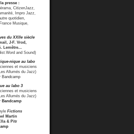
la presse :
lérama, CitizenJazz,
umanité, Impro Jazz,
utre quotidien,
 France Musique,
ves du XXIIe siècle
ail, J-F. Vrod,
S. Lemêtre
...
ist.Word and Sound)
ique-nique au labo
iennes et musiciens
es Allumés du Jazz)
r
Bandcamp
ue au labo 3
ciennes et musiciens
Les Allumés du Jazz)
r
Bandcamp
nyle
Fictions
el Martin
lla & Pitr
camp