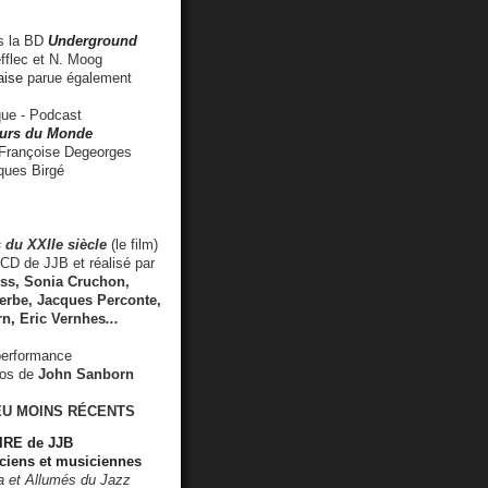
 la BD
Underground
fflec et N. Moog
aise
parue également
e - Podcast
rs du Monde
rançoise Degeorges
ues Birgé
 du XXIIe siècle
(le film)
CD de JJB et réalisé par
s, Sonia Cruchon,
rbe, Jacques Perconte,
rn
,
Eric Vernhes
...
performance
éos de
John Sanborn
EU MOINS RÉCENTS
RE de JJB
ciens et musiciennes
ra et Allumés du Jazz