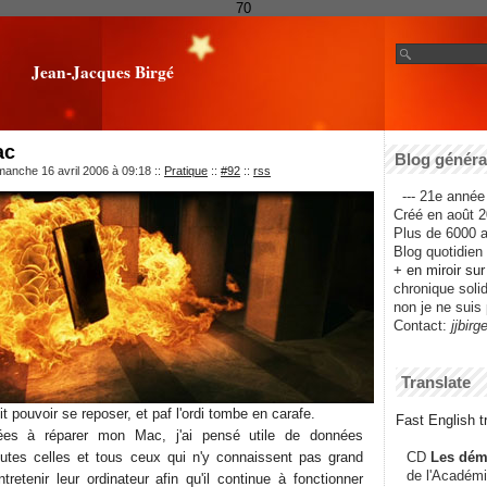
70
Jean-Jacques Birgé
ac
Blog général
manche 16 avril 2006 à 09:18
::
Pratique
::
#92
::
rss
--- 21e année 
Créé en août 2
Plus de 6000 ar
Blog quotidien f
+ en miroir su
chronique solida
non je ne suis 
Contact:
jjbirg
Translate
t pouvoir se reposer, et paf l'ordi tombe en carafe.
Fast English tr
nées à réparer mon Mac, j'ai pensé utile de données
outes celles et tous ceux qui n'y connaissent pas grand
CD
Les dém
de l'Académi
retenir leur ordinateur afin qu'il continue à fonctionner