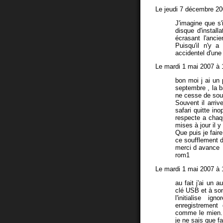
Le jeudi 7 décembre 20
J'imagine que s'
disque d'install
écrasant l'ancie
Puisqu'il n'y 
accidentel d'une
Le mardi 1 mai 2007 à 
bon moi j ai un
septembre , la b
ne cesse de souff
Souvent il arriv
safari quitte in
respecte a chaqu
mises à jour il 
Que puis je faire
ce soufflement 
merci d avance
rom1
Le mardi 1 mai 2007 à 
au fait j'ai un 
clé USB et à son 
l'initialise i
enregistrement
comme le mien..
je ne sais que fa