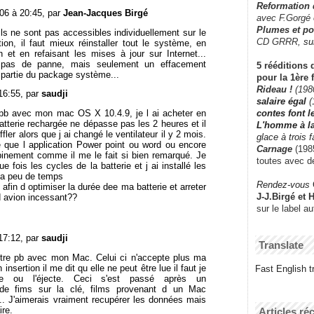
Reformation
06 à 20:45, par
Jean-Jacques Birgé
avec F.Gorgé
Plumes et po
ils ne sont pas accessibles individuellement sur le
CD GRRR,
su
ation, il faut mieux réinstaller tout le système, en
n et en refaisant les mises à jour sur Internet...
a pas de panne, mais seulement un effacement
5 rééditions 
 partie du package système...
pour la 1ère 
Rideau !
(198
16:55, par
saudji
salaire égal
(
contes font 
 pb avec mon mac OS X 10.4.9, je l ai acheter en
atterie rechargée ne dépasse pas les 2 heures et il
L'homme à l
ler alors que j ai changé le ventilateur il y 2 mois.
glace à trois 
e que l application Power point ou word ou encore
Carnage
(1985
opinement comme il me le fait si bien remarqué. Je
toutes avec d
e fois les cycles de la batterie et j ai installé les
y a peu de temps
Rendez-vous
 afin d optimiser la durée dee ma batterie et arreter
J-J.Birgé et 
d avion incessant??
sur le label a
17:12, par
saudji
Translate
autre pb avec mon Mac. Celui ci n'accepte plus ma
insertion il me dit qu elle ne peut être lue il faut je
Fast English tr
gnore ou l'éjecte. Ceci s'est passé après un
 de fims sur la clé, films provenant d un Mac
. J'aimerais vraiment recupérer les données mais
ire.
Articles ré