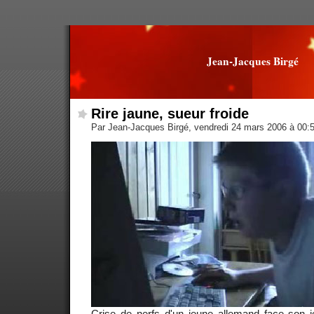
Jean-Jacques Birgé
Rire jaune, sueur froide
Par Jean-Jacques Birgé, vendredi 24 mars 2006 à 00:
Crise de nerfs d'un jeune allemand face son j