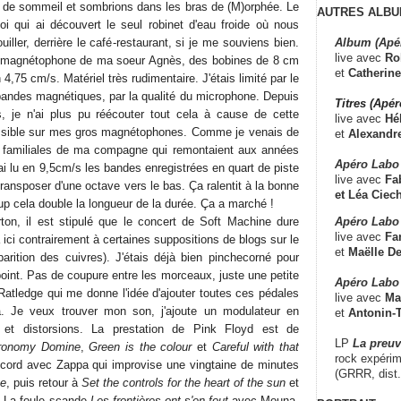
 de sommeil et sombrions dans les bras de (M)orphée. Le
AUTRES ALBU
oi qui ai découvert le seul robinet d'eau froide où nous
Album (Apé
iller, derrière le café-restaurant, si je me souviens bien.
live avec
Ro
tit magnétophone de ma soeur Agnès, des bobines de 8 cm
et
Catherine
4,75 cm/s. Matériel très rudimentaire. J'étais limité par le
bandes magnétiques, par la qualité du microphone. Depuis
Titres (Apé
s, je n'ai plus pu réécouter tout cela à cause de cette
live avec
Hé
ssible sur mes gros magnétophones. Comme je venais de
et
Alexandr
s familiales de ma compagne qui remontaient aux années
Apéro Labo
J'ai lu en 9,5cm/s les bandes enregistrées en quart de piste
live avec
Fab
ransposer d'une octave vers le bas. Ça ralentit à la bonne
et
Léa Ciech
p cela double la longueur de la durée. Ça a marché !
Apéro Labo 
ton, il est stipulé que le concert de Soft Machine dure
live avec
Fa
ici contrairement à certaines suppositions de blogs sur le
et
Maëlle D
arition des cuivres). J'étais déjà bien pinchecorné pour
point. Pas de coupure entre les morceaux, juste une petite
Apéro Labo
 Ratledge qui me donne l'idée d'ajouter toutes ces pédales
live avec
Ma
. Je veux trouver mon son, j'ajoute un modulateur en
et
Antonin-T
et distorsions. La prestation de Pink Floyd est de
LP
La preu
ronomy Domine
,
Green is the colour
et
Careful with that
rock expérim
ccord avec Zappa qui improvise une vingtaine de minutes
(GRRR, dist
ve
, puis retour à
Set the controls for the heart of the sun
et
 La foule scande
Les frontières ont s'en fout
avec Mouna.