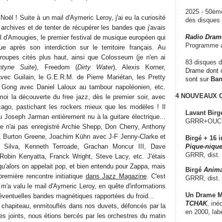
2025 - 50è
oël ! Suite à un mail d'Aymeric Leroy, j'ai eu la curiosité
des disque
archives et de tenter de récupérer les bandes que j'avais
Radio Dram
l d'Amougies, le premier festival de musique européen qui
Programme a
ue après son interdiction sur le territoire français. Au
roupes cités plus haut, ainsi que Colosseum (je n'en ai
83 disques d
ntyne Suite
), Freedom (
Dirty Water
), Alexis Korner,
Drame dont c
vec Guilain, le G.E.R.M. de Pierre Mariétan, les Pretty
sont sur
Ba
 Gong avec Daniel Laloux au tambour napoléonien, etc.
4 NOUVEAUX
moi la découverte du free jazz, dès le premier soir, avec
cago, pastichant les rockers mieux que les modèles ! Il
Lavant Birg
u Joseph Jarman entièrement nu à la guitare électrique...
GRRR+OUCH!,
 je n'ai pas enregistré Archie Shepp, Don Cherry, Anthony
, Burton Greene, Joachim Kühn avec J-F Jenny-Clarke et
Birgé + 16 i
n Silva, Kenneth Terroade, Grachan Moncur III, Dave
Pique-nique
GRRR, dist.
Robin Kenyatta, Franck Wright, Steve Lacy, etc. J'étais
u'alors on appelait pop, et bien entendu pour Zappa, mais
Birgé
Anima
 première rencontre initiatique
dans Jazz Magazine
. C'est
GRRR, dist.
ui m'a valu le mail d'Aymeric Leroy, en quête d'informations
Un Drame Mu
éventuelles bandes magnétiques rapportées du froid...
TCHAK
, iné
chapiteau, enmitouflés dans nos duvets, défoncés par la
en 2000, lab
es joints, nous étions bercés par les orchestres du matin