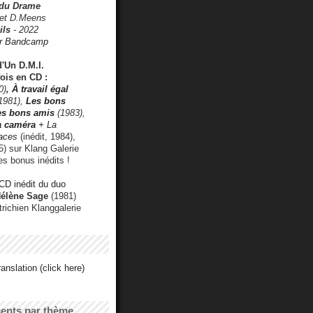
 du Drame
 et D.Meens
ils
- 2022
r Bandcamp
d'Un D.M.I.
fois en CD :
0)
,
À travail égal
1981),
Les bons
les bons amis
(1983),
a caméra
+ La
faces
(inédit, 1984),
) sur Klang Galerie
es bonus inédits !
CD inédit du duo
Hélène Sage
(1981)
utrichien Klanggalerie
anslation (click here)
cents par thème