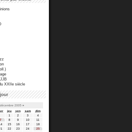
inions
D
azz
ton
ll.)
mage
 JJB
du XXIIe siècle
jour
décembre 2005
»
er
jeu
ven
sam
dim
1
2
3
4
7
8
9
10
11
14
15
16
17
18
21
22
23
24
25