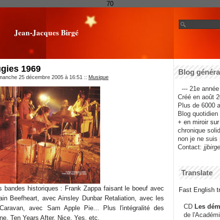
70
Jean-Jacques Birgé
ugies 1969
Blog général
imanche 25 décembre 2005 à 16:51
::
Musique
--- 21e année 
Créé en août 2
Plus de 6000 ar
Blog quotidien f
+ en miroir su
chronique solida
non je ne suis 
Contact:
jjbirg
Translate
es bandes historiques : Frank Zappa faisant le boeuf avec
Fast English tr
in Beefheart, avec Ainsley Dunbar Retaliation, avec les
CD
Les dém
aravan, avec Sam Apple Pie... Plus l'intégralité des
de l'Académi
e, Ten Years After, Nice, Yes, etc.