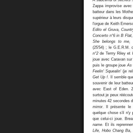
Zappa improvise avec A
batteur dans les Mothe
supérieur à leurs disque
l'orgue de Keith Emers
Edito el Gruva, Countr
Concerto n°6 in B Fla
She belongs to me, 
(25'54) ; le G.E.R.M. 
n°2
de Terrry Riley et
joue avec Caravan su
puis le groupe joue
As 
Feelin' Squealin'
(je r
Get Up !
. Il semble qu
souvenir de leur batte
avec East of Eden. 
surtout je peux réécou
minutes 42 secondes de
mirror
. Il présente le
quelque chose s'il n'y 
que celui-ci joue. Br
name.
Et ils reprennen
Life, Hobo Chang Ba
,