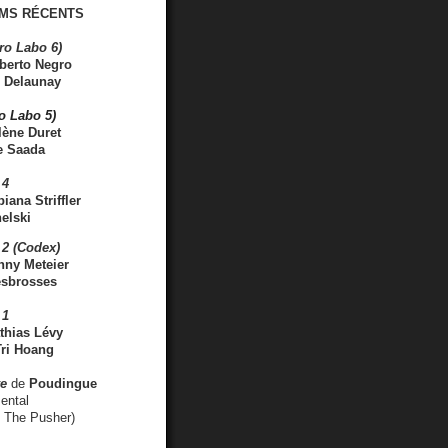
MS RÉCENTS
ro Labo 6)
berto Negro
 Delaunay
ro Labo 5)
lène Duret
e Saada
 4
iana Striffler
elski
2 (Codex)
nny Meteier
esbrosses
 1
thias Lévy
ri Hoang
ve
de
Poudingue
ental
. The Pusher)