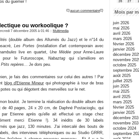
os du guerrier !
26
27
aucun commentaire
Mois par m
juin 2026
lectique ou workoolique ?
mai 2026
ercredi 7 décembre 2005 à 01:46
::
Multimedia
avril 2026
mars 2026
ités
(double album des Allumés du Jazz) et le n°14 du
février 2026
onsacré,
Les Portes
(installation d'art contemporain avec
janvier 2026
ambules
live en quartet,
Une Médée
pour Anne-Laure
décembre 202
pour le Futuroscope,
Nabaztag
qui s'améliore en
novembre 202
s
Ptits repères
... Je dors peu.
octobre 2025
septembre 20
août 2025
 mien, je fais des commentaires sur celui des autres ! Par
juillet 2025
ant
blog d'Etienne Mineur
qui photographie à tour de bras
juin 2025
 potes ou qui dégotent des merveilles sur le net.
mai 2025
avril 2025
 mon boulot. Je termine la réalisation du double album des
mars 2025
février 2025
et de 40 pages, 24 x 20 cm, de Daphné Postacioglu, qui
janvier 2025
 par Etienne après qu'elle ait effectué un stage chez
décembre 202
dément merci Etienne !). 34 inédits de 30 labels
novembre 202
umés que jazz, 130 minutes. J'ai intercalé des bouts de
octobre 2024
labels, des interviews téléphoniques ou au Studio GRRR,
septembre 20
août 2024
illes fraîches à chaque nouveau morceau... Et il y a le