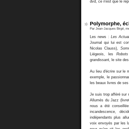
dvd, ce n'est que le rep
Polymorphe, éc
Par Jean-Jacques Birgé, m
Les news :
Les Actual
Journal qui lui est c
Nicolas Clauss),
Somn
Liégeois, les
Robots
grandissant, le site de
Au lieu d'écrire sur le
exemple, le passionn
les beaux livres de ses
Je suis trop afféré sur
Allumés du Jazz (livr
nous a été conseillée
incandescence, déci
indépendants plus all
voix envoyés par les 
pour qu'on ait les ore