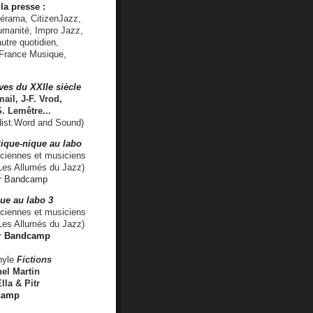
la presse :
lérama, CitizenJazz,
umanité, Impro Jazz,
utre quotidien,
 France Musique,
ves du XXIIe siècle
ail, J-F. Vrod,
S. Lemêtre
...
ist.Word and Sound)
ique-nique au labo
iennes et musiciens
es Allumés du Jazz)
r
Bandcamp
ue au labo 3
ciennes et musiciens
Les Allumés du Jazz)
r
Bandcamp
nyle
Fictions
el Martin
lla & Pitr
camp