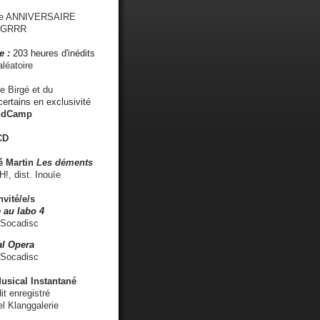
me ANNIVERSAIRE
s GRRR
e :
203 heures d'inédits
léatoire
e Birgé et du
ertains en exclusivité
ndCamp
CD
é
Martin
Les déments
 dist. Inouïe
nvité/e/s
 au labo 4
 Socadisc
l Opera
 Socadisc
sical Instantané
dit enregistré
el Klanggalerie