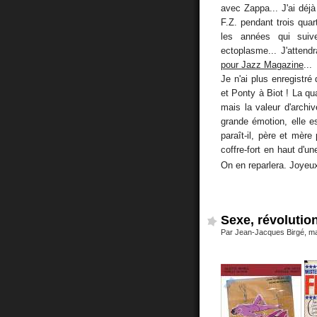
avec Zappa... J'ai déjà
F.Z. pendant trois qua
les années qui sui
ectoplasme... J'attend
pour Jazz Magazine
...
Je n'ai plus enregistré
et Ponty à Biot ! La qu
mais la valeur d'archi
grande émotion, elle e
paraît-il, père et mère
coffre-fort en haut d'u
On en reparlera. Joyeux 
Sexe, révolution
Par Jean-Jacques Birgé, m