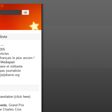
iste
---
005
ticles
rançais le plus ancien !
r Mediapart
ire et militante
pas journaliste
e(at)drame.org
anslation (click here)
ents
, Grand Prix
e Charles Cros