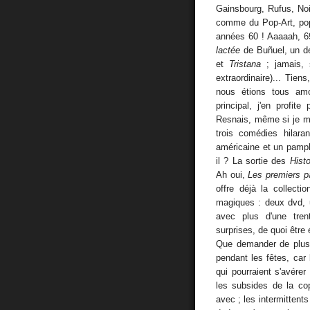
Gainsbourg, Rufus, Noi
comme du Pop-Art, pop
années 60 ! Aaaaah, 69
lactée
de Buñuel, un de
et
Tristana
; jamais, 
extraordinaire)... Tien
nous étions tous amo
principal, j'en profit
Resnais, même si je m'
trois comédies hilara
américaine et un pamph
il ? La sortie des
Hist
Ah oui,
Les premiers 
offre déjà la collecti
magiques : deux dvd, un
avec plus d'une tren
surprises, de quoi être
Que demander de plus 
pendant les fêtes, car 
qui pourraient s'avérer
les subsides de la cop
avec ; les intermittents