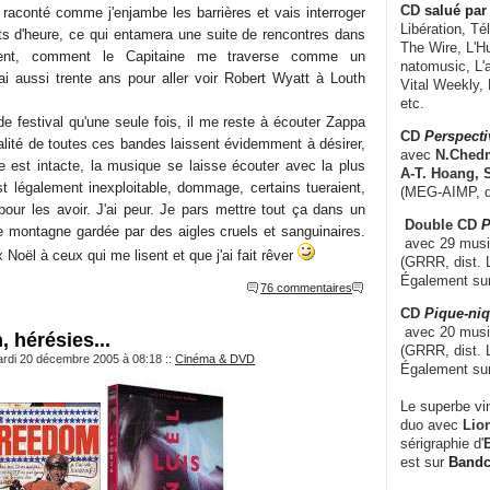
CD
salué par 
 raconté comme j'enjambe les barrières et vais interroger
Libération, Té
rts d'heure, ce qui entamera une suite de rencontres dans
The Wire, L'H
vent, comment le Capitaine me traverse comme un
natomusic, L'a
rai aussi trente ans pour aller voir Robert Wyatt à Louth
Vital Weekly,
etc.
 de festival qu'une seule fois, il me reste à écouter Zappa
CD
Perspecti
alité de toutes ces bandes laissent évidemment à désirer,
avec
N.Chedm
ve est intacte, la musique se laisse écouter avec la plus
A-T. Hoang, 
st légalement inexploitable, dommage, certains tueraient,
(MEG-AIMP, d
 pour les avoir. J'ai peur. Je pars mettre tout ça dans un
Double CD
P
ne montagne gardée par des aigles cruels et sanguinaires.
avec 29 music
Noël à ceux qui me lisent et que j'ai fait rêver
(GRRR, dist. L
Également su
76 commentaires
CD
Pique-niq
avec 20 musi
, hérésies...
(GRRR, dist. 
ardi 20 décembre 2005 à 08:18
::
Cinéma & DVD
Également su
Le superbe vi
duo avec
Lion
sérigraphie d'
E
est sur
Band