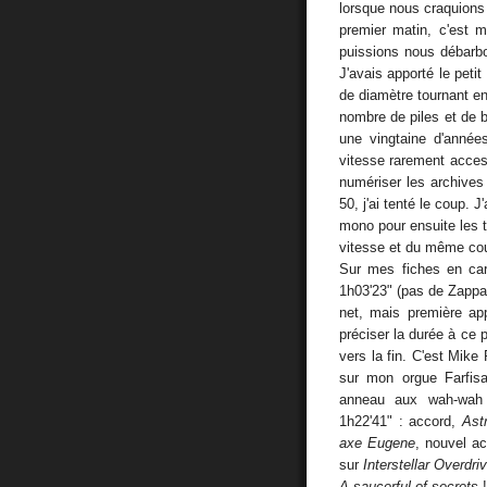
lorsque nous craquions
premier matin, c'est m
puissions nous débarbou
J'avais apporté le pe
de diamètre tournant en 
nombre de piles et de 
une vingtaine d'année
vitesse rarement acce
numériser les archive
50, j'ai tenté le coup. 
mono pour ensuite les t
vitesse et du même cou
Sur mes fiches en car
1h03'23" (pas de Zappa 
net, mais première app
préciser la durée à ce 
vers la fin. C'est Mike
sur mon orgue Farfisa
anneau aux wah-wah 
1h22'41" : accord,
Ast
axe Eugene
, nouvel a
sur
Interstellar Overdri
A saucerful of secrets
!