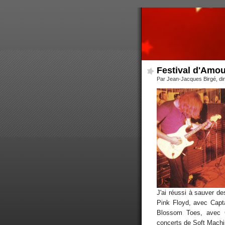
Festival d'Amo
Par Jean-Jacques Birgé, d
J'ai réussi à sauver d
Pink Floyd, avec Capta
Blossom Toes, avec C
concerts de Soft Machin