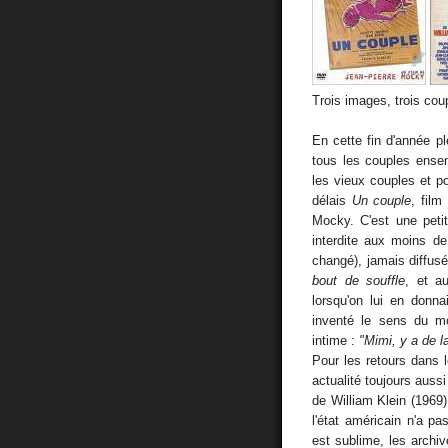
Trois images, trois cou
En cette fin d'année p
tous les couples ensem
les vieux couples et p
délais
Un couple
, film
Mocky. C'est une petite
interdite aux moins d
changé), jamais diffus
bout de souffle
, et a
lorsqu'on lui en donna
inventé le sens du 
intime :
"Mimi, y a de l
Pour les retours dans l
actualité toujours aussi
de William Klein (1969).
l'état américain n'a p
est sublime, les archi