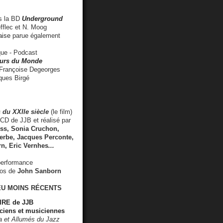
 la BD
Underground
fflec et N. Moog
aise
parue également
e - Podcast
rs du Monde
rançoise Degeorges
ues Birgé
 du XXIIe siècle
(le film)
CD de JJB et réalisé par
s, Sonia Cruchon,
rbe, Jacques Perconte,
rn
,
Eric Vernhes
...
performance
éos de
John Sanborn
EU MOINS RÉCENTS
RE de JJB
ciens et musiciennes
ra et Allumés du Jazz