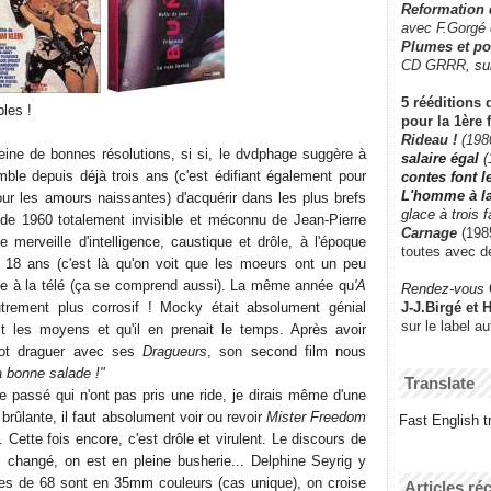
Reformation
avec F.Gorgé
Plumes et po
CD GRRR,
su
5 rééditions 
ples !
pour la 1ère 
Rideau !
(198
leine de bonnes résolutions, si si, le dvdphage suggère à
salaire égal
(
ble depuis déjà trois ans (c'est édifiant également pour
contes font 
L'homme à l
our les amours naissantes) d'acquérir dans les plus brefs
glace à trois 
 de 1960 totalement invisible et méconnu de Jean-Pierre
Carnage
(1985
 merveille d'intelligence, caustique et drôle, à l'époque
toutes avec d
e 18 ans (c'est là qu'on voit que les moeurs ont un peu
ée à la télé (ça se comprend aussi). La même année qu
'A
Rendez-vous
J-J.Birgé et 
utrement plus corrosif ! Mocky était absolument génial
sur le label a
it les moyens et qu'il en prenait le temps. Après avoir
mot draguer avec ses
Dragueurs
, son second film nous
a bonne salade !"
Translate
e passé qui n'ont pas pris une ride, je dirais même d'une
 brûlante, il faut absolument voir ou revoir
Mister Freedom
Fast English tr
 Cette fois encore, c'est drôle et virulent. Le discours de
as changé, on est en pleine busherie... Delphine Seyrig y
ves de 68 sont en 35mm couleurs (cas unique), on croise
Articles ré