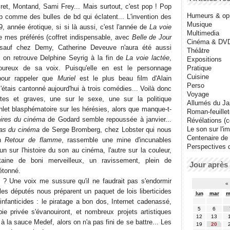
ret, Montand, Sami Frey... Mais surtout, c'est pop ! Pop
Humeurs & op
 comme des bulles de bd qui éclatent... L'invention des
Musique
, année érotique, si si là aussi, c'est l'année de
La voie
Multimedia
 mes préférés (coffret indispensable, avec
Belle de Jour
Cinéma & DV
sauf chez Demy, Catherine Deveuve n'aura été aussi
Théâtre
s, on retrouve Delphine Seyrig à la fin de
La voie lactée
,
Expositions
ureux de sa voix. Puisqu'elle en est le personnage
Pratique
Cuisine
e pour rappeler que
Muriel
est le plus beau film d'Alain
Perso
étais cantonné aujourd'hui à trois comédies... Voilà donc
Voyage
ntes et graves, une sur le sexe, une sur la politique
Allumés du J
let blasphématoire sur les hérésies, alors que manque-t-
Roman-feuille
oires du cinéma
de Godard semble repoussée à janvier...
Révélations (co
Le son sur l'i
pas du cinéma
de Serge Bromberg, chez Lobster qui nous
Centenaire de
on
Retour de flamme
, rassemble une mine d'incunables
Perspectives 
 sur l'histoire du son au cinéma, l'autre sur la couleur,
taine de boni merveilleux, un ravissement, plein de
Jour après 
 étonné.
? Une voix me sussure qu'il ne faudrait pas s'endormir
«
les députés nous préparent un paquet de lois liberticides
lun
mar
m
 infanticides : le piratage a bon dos, Internet cadenassé,
5
6
ie privée s'évanouiront, et nombreux projets artistiques
12
13
 à la sauce Medef, alors on n'a pas fini de se battre... Les
19
20