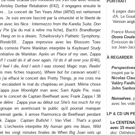
PORTRAIT
insley Dunbar Retaliation (6'42), il engagera ensuite le
6 pages dans
rs... Le concert de Ten Years After (48'50) est nettement
d'A. Le Gouë
s. Je suis encore fasciné par la virtuosité et le liberté de
Version angl
on avec les Nice :
Intermezzo from the Karelia Suite, Don
y Pie
(j'ai du mal à relire ma fiche),
Bach's Brandburger
France Musiqu
t, Hang on to a dream, Tchaïkovsky's Pathetic Symphony,
Ocora Couleu
Émission de F
Rondo'69
... Zappa improvise avec les Blossom Toes
sur Jean-Jacq
du corniste Pierre Mariétan interprète la
Keyboard Study
Initiative
de Mariétan. Après un
Place of my own
, Zappa
À REGARDER
r
If I could do it all over again, I'd do it all over you
(6'46),
I feel I die, And I wish I was stoned, Magic man, Reelin'
Perspectives
elis mes fiches toujours),
Where but for caravan would I,
inspiré par le 
Nicolas Claus
e j'ai effacé le concert des Pretty Things, je me crois me
Valéry Faidhe
ur escaladant le mat du chapiteau en jouant. Même chose
John Sanbo
Zappa joue
Moonlight man
avec Sam Apple Pie, mais
ter le concert de Captain Beefheart avec Frank Zappa ! 38
Nonselves
, 
 délire : Zappa joue au début sur
She's too much for my
avec les vid
 groupe en avertissant le public qu'il pourrait manquer
LP & CD
UN P
prenait garde, il arrose l'harmonica de Beefheart pendant
eak. Zappa :
Captain Bullshit !
. Van Vliet :
That's a good
Le CENTENAI
t. L'orchestre interprète
My human gets me blues, Wild
avec 15 musi
 et les vingt minutes finales de
When Big Joan sets up
dist. Orkhêst