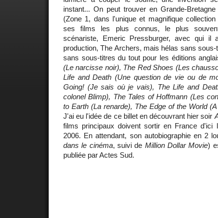
instant... On peut trouver en Grande-Bretag
(Zone 1, dans l'unique et magnifique collectio
ses films les plus connus, le plus souve
scénariste, Emeric Pressburger, avec qui il
production, The Archers, mais hélas sans sous-t
sans sous-titres du tout pour les éditions angla
(Le narcisse noir), The Red Shoes (Les chausso
Life and Death (Une question de vie ou de m
Going! (Je sais où je vais), The Life and Deat
colonel Blimp), The Tales of Hoffmann (Les co
to Earth (La renarde), The Edge of the World (A
J'ai eu l'idée de ce billet en découvrant hier soir
A
films principaux doivent sortir en France d'ici 
2006. En attendant, son autobiographie en 2 l
dans le cinéma
, suivi de
Million Dollar Movie
) 
publiée par Actes Sud.