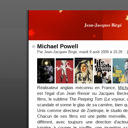
Jean-Jacques Birgé
Michael Powell
Par Jean-Jacques Birgé, mardi 9 août 2005 à 10:28
::
Réalisateur anglais méconnu en France,
Mich
est l'égal d'un Jean Renoir ou Jacques Beck
films, le sublime
The Peeping Tom
(
Le voyeur
, 
scandale et sonne le glas de sa carrière, bien qu'
Unis comme directeur de Zoetrope, le studio de
Chacun de ses films est une petite merveille,
différent, avec toujours une direction d'acteu
lumière à couper le souffle, une invention s