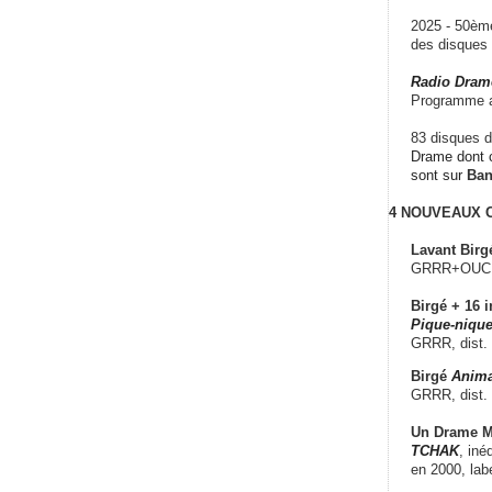
2025 - 50è
des disque
Radio Dram
Programme a
83 disques d
Drame dont c
sont sur
Ba
4 NOUVEAUX
Lavant Birg
GRRR+OUCH!,
Birgé + 16 i
Pique-nique
GRRR, dist.
Birgé
Anima
GRRR, dist.
Un Drame Mu
TCHAK
, iné
en 2000, lab