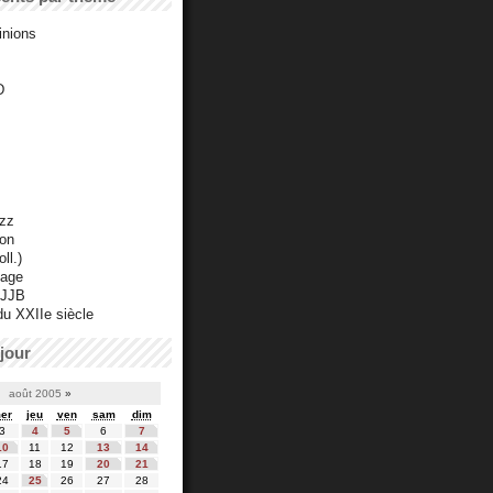
inions
D
azz
ton
ll.)
mage
 JJB
du XXIIe siècle
jour
août 2005
»
er
jeu
ven
sam
dim
3
4
5
6
7
10
11
12
13
14
17
18
19
20
21
24
25
26
27
28