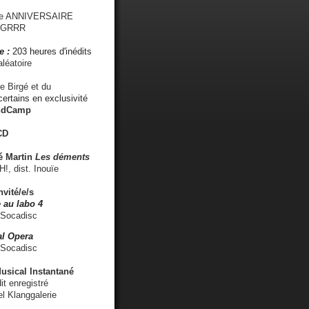
me ANNIVERSAIRE
s GRRR
e :
203 heures d'inédits
léatoire
e Birgé et du
ertains en exclusivité
ndCamp
CD
é
Martin
Les déments
 dist. Inouïe
nvité/e/s
 au labo 4
 Socadisc
l Opera
 Socadisc
sical Instantané
dit enregistré
el Klanggalerie