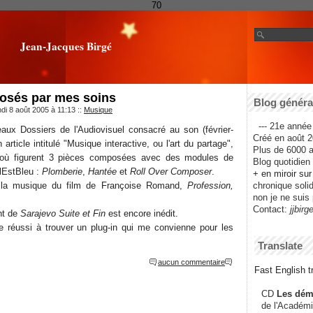
70
Jean-Jacques Birgé
osés par mes soins
Blog général
ndi 8 août 2005 à 11:13
::
Musique
--- 21e année 
aux Dossiers de l'Audiovisuel consacré au son (février-
Créé en août 2
n article intitulé "Musique interactive, ou l'art du partage",
Plus de 6000 ar
où figurent 3 pièces composées avec des modules de
Blog quotidien f
lEstBleu :
Plomberie
,
Hantée
et
Roll Over Composer
.
+ en miroir su
 la musique du film de Françoise Romand,
Profession,
chronique solida
non je ne suis 
Contact:
jjbirg
nt de
Sarajevo Suite et Fin
est encore inédit.
e réussi à trouver un plug-in qui me convienne pour les
Translate
aucun commentaire
Fast English tr
CD
Les dém
de l'Académi