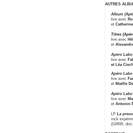
AUTRES ALBU
Album (Apé
live avec
Ro
et
Catherine
Titres (Apé
live avec
Hé
et
Alexandr
Apéro Labo
live avec
Fab
et
Léa Ciech
Apéro Labo 
live avec
Fa
et
Maëlle D
Apéro Labo
live avec
Ma
et
Antonin-T
LP
La preu
rock expérim
(GRRR, dist