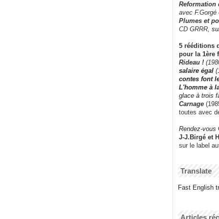
Reformation
avec F.Gorgé
Plumes et po
CD GRRR,
su
5 rééditions 
pour la 1ère 
Rideau !
(198
salaire égal
(
contes font 
L'homme à l
glace à trois 
Carnage
(1985
toutes avec d
Rendez-vous
J-J.Birgé et 
sur le label a
Translate
Fast English tr
Articles ré