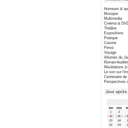
Humeurs & op
Musique
Multimedia
Cinéma & DV
Théâtre
Expositions
Pratique
Cuisine
Perso
Voyage
Allumés du J
Roman-feuille
Révélations (co
Le son sur l'i
Centenaire de
Perspectives 
Jour après 
lun
mar
m
1
2
8
9
15
16
22
23