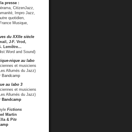
la presse :
lérama, CitizenJazz,
umanité, Impro Jazz,
utre quotidien,
 France Musique,
ves du XXIIe siècle
ail, J-F. Vrod,
S. Lemêtre
...
ist.Word and Sound)
ique-nique au labo
iennes et musiciens
es Allumés du Jazz)
r
Bandcamp
ue au labo 3
ciennes et musiciens
Les Allumés du Jazz)
r
Bandcamp
nyle
Fictions
el Martin
lla & Pitr
camp