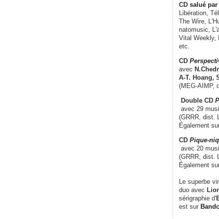
CD
salué par 
Libération, Té
The Wire, L'H
natomusic, L'a
Vital Weekly,
etc.
CD
Perspecti
avec
N.Chedm
A-T. Hoang, 
(MEG-AIMP, d
Double CD
P
avec 29 music
(GRRR, dist. L
Également su
CD
Pique-niq
avec 20 musi
(GRRR, dist. 
Également su
Le superbe vi
duo avec
Lion
sérigraphie d'
E
est sur
Band