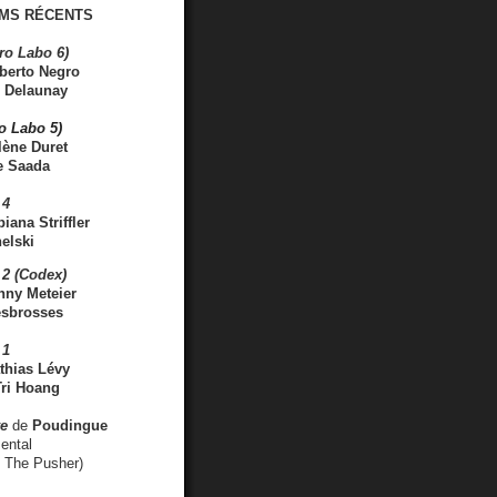
MS RÉCENTS
ro Labo 6)
berto Negro
 Delaunay
ro Labo 5)
lène Duret
e Saada
 4
iana Striffler
elski
2 (Codex)
nny Meteier
esbrosses
 1
thias Lévy
ri Hoang
ve
de
Poudingue
ental
. The Pusher)