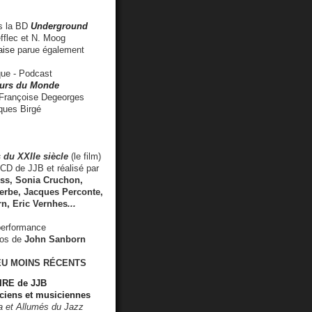
 la BD
Underground
fflec et N. Moog
aise
parue également
e - Podcast
rs du Monde
rançoise Degeorges
ues Birgé
 du XXIIe siècle
(le film)
CD de JJB et réalisé par
s, Sonia Cruchon,
rbe, Jacques Perconte,
rn
,
Eric Vernhes
...
performance
éos de
John Sanborn
EU MOINS RÉCENTS
RE de JJB
ciens et musiciennes
ra et Allumés du Jazz