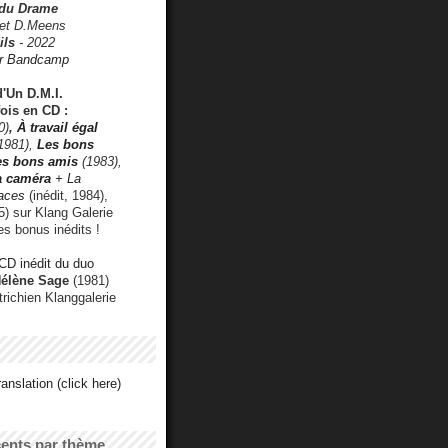
 du Drame
 et D.Meens
ils
- 2022
r Bandcamp
d'Un D.M.I.
fois en CD :
0)
,
À travail égal
1981),
Les bons
les bons amis
(1983),
a caméra
+ La
faces
(inédit, 1984),
) sur Klang Galerie
es bonus inédits !
CD inédit du duo
Hélène Sage
(1981)
utrichien Klanggalerie
anslation (click here)
cents par thème