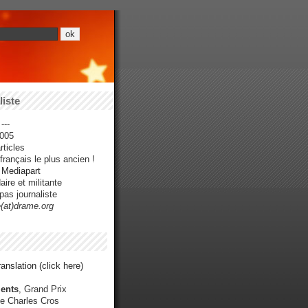
iste
---
005
ticles
rançais le plus ancien !
r Mediapart
ire et militante
pas journaliste
e(at)drame.org
anslation (click here)
ents
, Grand Prix
e Charles Cros