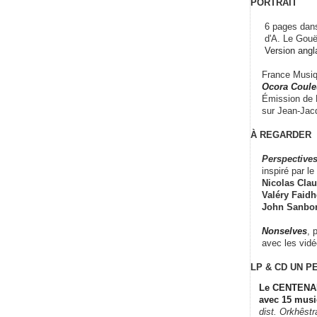
PORTRAIT
6 pages dans
d'A. Le Gouë
Version angl
France Musiqu
Ocora Couleu
Émission de F
sur Jean-Jacq
À REGARDER
Perspectives
inspiré par le 
Nicolas Claus
Valéry Faidhe
John Sanbo
Nonselves
, 
avec les vid
LP & CD
UN P
Le CENTENAI
avec 15 musi
dist. Orkhêst