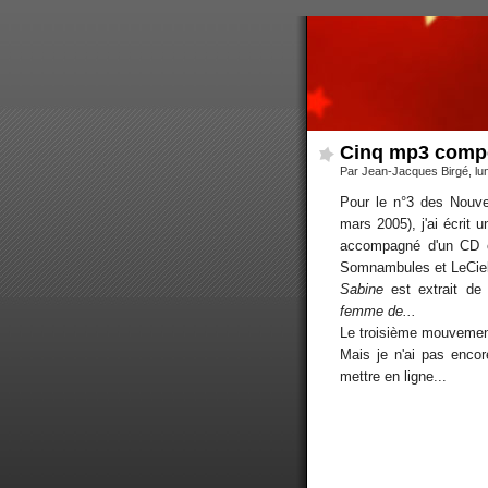
Cinq mp3 comp
Par Jean-Jacques Birgé, lu
Pour le n°3 des Nouve
mars 2005), j'ai écrit u
accompagné d'un CD 
Somnambules et LeCie
Sabine
est extrait de
femme de...
Le troisième mouveme
Mais je n'ai pas encor
mettre en ligne...